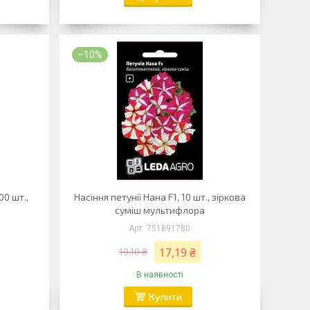
–10%
00 шт.,
Насіння петунії Нана F1, 10 шт., зіркова
суміш мультифлора
751891780
17,19 ₴
19,10 ₴
В наявності
Купити