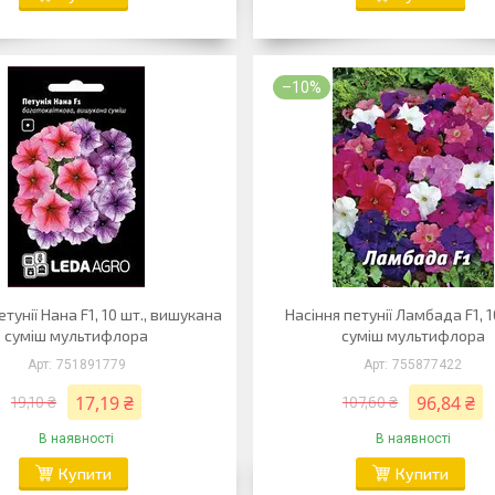
–10%
етунії Нана F1, 10 шт., вишукана
Насіння петунії Ламбада F1, 1
суміш мультифлора
суміш мультифлора
751891779
755877422
17,19 ₴
96,84 ₴
19,10 ₴
107,60 ₴
В наявності
В наявності
Купити
Купити