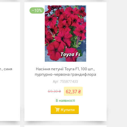
–10%
т., синя
Насіння петунії Тоуга F1, 100 шт.,
пурпурно-червона грандифлора
755877433
62,37 ₴
69,30 ₴
В наявності
Купити