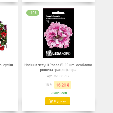
–10%
т., суміш
Насіння петунії Розеа F1, 10 шт., особлива
рожева грандифлора
751891787
16,20 ₴
18 ₴
В наявності
Купити