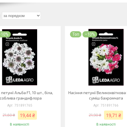
–10%
Топ
–10%
петунії Альба F1, 10 шт., біла,
Насіння петунії Великоквіткова F
соблива грандифлора
суміш бахромчата
751891765
751891766
19,44 ₴
19,71 ₴
21,60 ₴
21,90 ₴
В наявності
В наявності