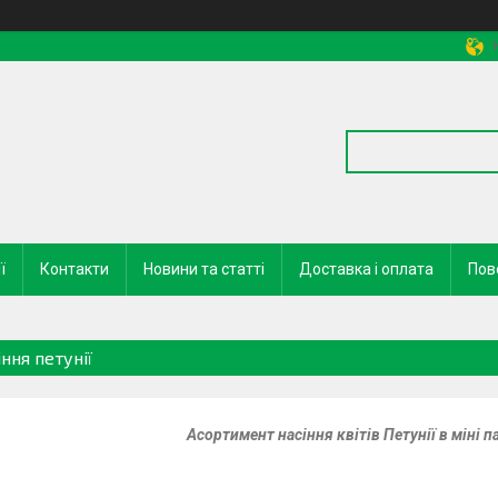
ї
Контакти
Новини та статті
Доставка і оплата
Пов
ння петунії
Асортимент насіння квітів Петунії в міні п