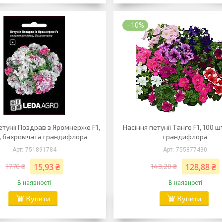
–10%
етунії Поздрав з Яромнерже F1,
Насіння петунії Танго F1, 100 ш
., бахромчата грандифлора
грандифлора
751891784
755877430
15,93 ₴
128,88 ₴
17,70 ₴
143,20 ₴
В наявності
В наявності
Купити
Купити