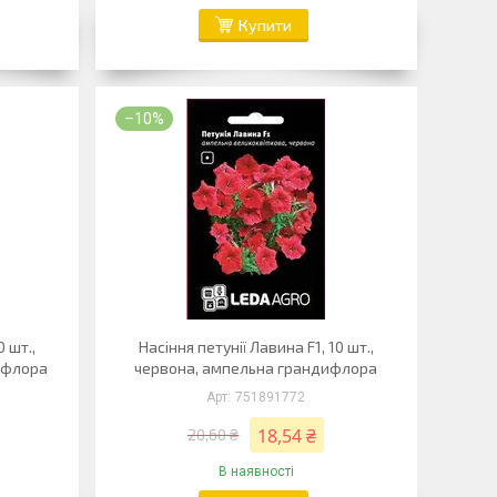
Купити
–10%
0 шт.,
Насіння петунії Лавина F1, 10 шт.,
ифлора
червона, ампельна грандифлора
751891772
18,54 ₴
20,60 ₴
В наявності