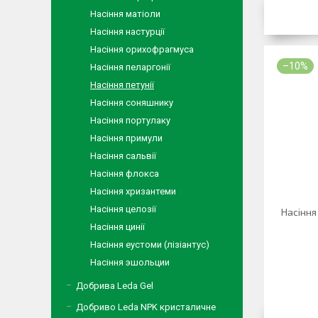
Насіння матіоли
Насіння настурції
Насіння орихофрагмуса
–10%
Насіння пеларгонії
Насіння петунії
Насіння соняшнику
Насіння портулаку
Насіння примули
Насіння сальвії
Насіння флокса
Насіння хризантеми
Насіння целозії
Насіння 
Насіння цинії
Насіння еустоми (лізіантус)
Насіння эшольции
Добрива Leda Gel
Добриво Leda NPK кристаличне