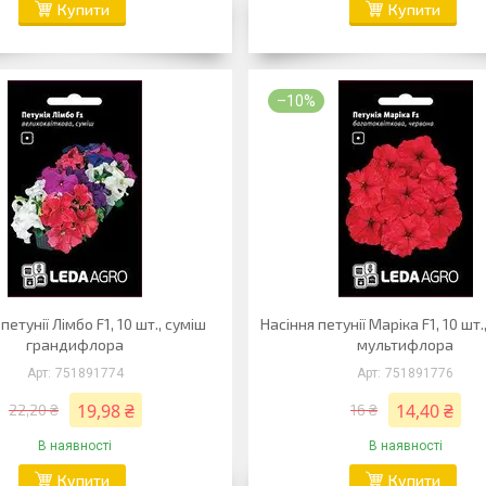
Купити
Купити
–10%
петунії Лімбо F1, 10 шт., суміш
Насіння петунії Маріка F1, 10 шт
грандифлора
мультифлора
751891774
751891776
19,98 ₴
14,40 ₴
22,20 ₴
16 ₴
В наявності
В наявності
Купити
Купити