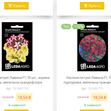
Купити
Купити
Топ
–10%
етунії Лавина F1, 10 шт., зоряна
Насіння петунії Лавина F1, 1
ш, ампельна грандифлора
пурпурова, ампельна гранд
751891770
751891771
18,54 ₴
18,54 ₴
20,60 ₴
20,60 ₴
В наявності
В наявності