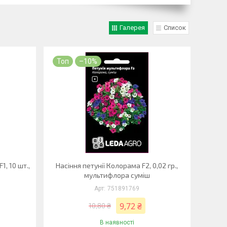
Галерея
Список
Топ
–10%
1, 10 шт.,
Насіння петунії Колорама F2, 0,02 гр.,
мультифлора суміш
751891769
9,72 ₴
10,80 ₴
В наявності