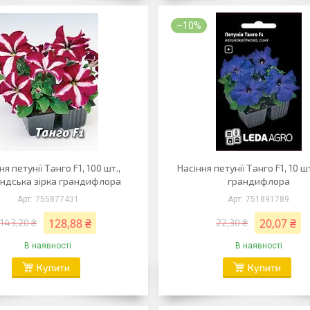
–10%
ня петунії Танго F1, 100 шт.,
Насіння петунії Танго F1, 10 ш
ндська зірка грандифлора
грандифлора
755877431
751891789
128,88 ₴
20,07 ₴
143,20 ₴
22,30 ₴
В наявності
В наявності
Купити
Купити