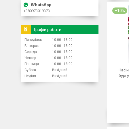
–10%
+380973019373
Графік роботи
Понеділок
10:00
18:00
Вівторок
10:00
18:00
Середа
10:00
18:00
Четвер
10:00
18:00
Пʼятниця
10:00
18:00
Насін
Субота
Вихідний
бургу
Неділя
Вихідний