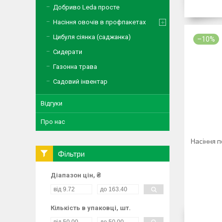
Добриво Leda просте
Насіння овочів в профпакетах
Цибуля сіянка (саджанка)
–10%
Сидерати
Газонна трава
Садовий інвентар
Відгуки
Про нас
Насіння п
Фільтри
Діапазон цін, ₴
Кількість в упаковці, шт.