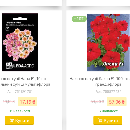
–10%
ння петунії Нана F1, 10 шт.,
Насіння петунії Ласка F1, 100 шт
ельний суміш мультифлора
грандифлора
751891781
755877424
17,19 ₴
57,06 ₴
19,10 ₴
63,40 ₴
В наявності
В наявності
Купити
Купити