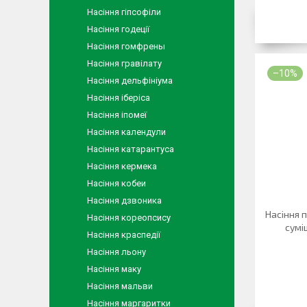
Насіння гіпсофіли
Насіння годеції
Насіння гомфрены
Насіння гравілату
–10%
Насіння дельфініума
Насіння іберіса
Насіння іпомеї
Насіння календули
Насіння катарантуса
Насіння кермека
Насіння кобеи
Насіння дзвоника
Насіння п
Насіння кореопсису
сумі
Насіння краспедії
Насіння льону
Насіння маку
Насіння мальви
Насіння маргаритки