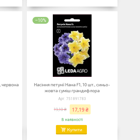
–10%
., червона
Насіння петунії Нана F1, 10 шт., синьо-
жовта суміш грандифлора
751891783
17,19 ₴
19,10 ₴
В наявності
Купити