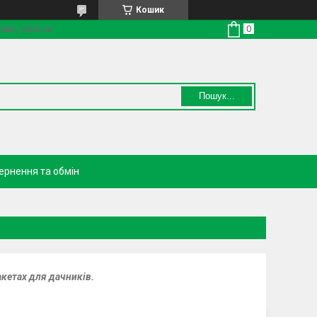
Кошик
Київ, Україна
Пошук...
ернення та обмін
акетах для дачників.