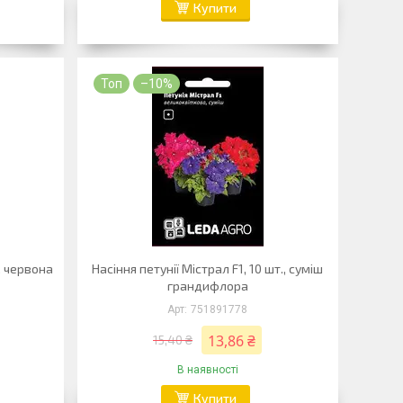
Купити
Топ
–10%
., червона
Насіння петунії Містрал F1, 10 шт., суміш
грандифлора
751891778
13,86 ₴
15,40 ₴
В наявності
Купити