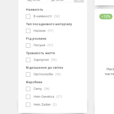
Наявність
В наявності
56
–10%
Тип посадкового матеріалу
Насіння
97
Рід рослини
Петунія
97
Тривалість життя
Однорічні
96
Відношення до світла
Насі
паст
Світлолюбні
96
Виробник
Cerny
58
Hem Genetics
37
Hem Zaden
2