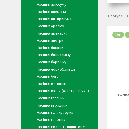
Насіння аліссуму
Насіння анемони
Насіння антиринума
Насіння арабісу
Насіння аренарии
Топ
Насіння айстри
Насіння бакопи
Насіння бальзаміну
Насіння барвінку
Насіння чорнобривців
Насіння бегонії
Насіння волошки
Насіння віоли (Анютині вічка)
Насіння 
Насіння газании
о
Насіння гвоздики
Насіння гелихризума
Насіння георгіна
Насіння квасолі гіацинтове