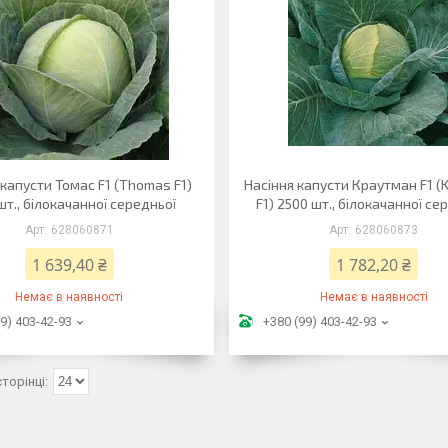
 капусти Томас F1 (Thomas F1)
Насіння капусти Краутман F1 (
шт., білокачанної середньої
F1) 2500 шт., білокачанної се
628060871
628060873
1 639,40 ₴
1 782,20 ₴
Немає в наявності
Немає в наявності
9) 403-42-93
+380 (99) 403-42-93