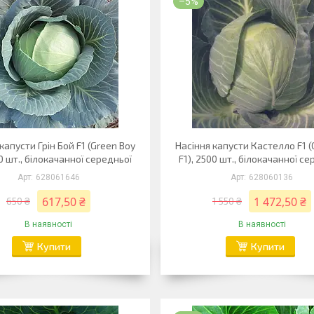
–5%
капусти Грін Бой F1 (Green Boy
Насіння капусти Кастелло F1 (
00 шт., білокачанної середньої
F1), 2500 шт., білокачанної се
628061646
628060136
617,50 ₴
1 472,50 ₴
650 ₴
1 550 ₴
В наявності
В наявності
Купити
Купити