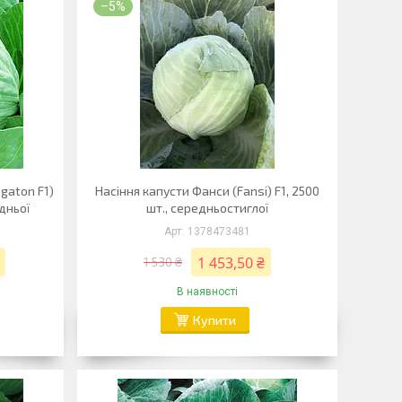
–5%
gaton F1)
Насіння капусти Фанси (Fansi) F1, 2500
дньої
шт., середньостиглої
1378473481
1 453,50 ₴
1 530 ₴
В наявності
Купити