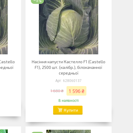
–5%
Castello
Насіння капусти Кастелло F1 (Castello
редньої
F1), 2500 шт. (калібр.), білокачанної
середньої
628060137
1 596 ₴
1 680 ₴
В наявності
Купити