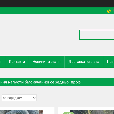
ї
Контакти
Новини та статті
Доставка і оплата
Пов
іння капусти білокачанної середньої проф