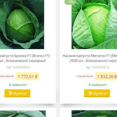
–5%
капусти Бронко F1 (Bronco F1)
Насіння капусти Мегатон F1 (Me
шт., білокачанної середньої
2500 шт., білокачанної сере
628060870
628060872
1 772,51 ₴
1 832,26 ₴
 865,80 ₴
1 928,70 ₴
В наявності
В наявності
Купити
Купити