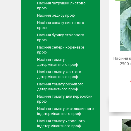
Насіння петрушки листової
проф
Насіння редису проф
Насіння салату листового
проф
Насіння буряку столового
проф
Насіння селери кореневої
проф
Насіння к
Насіння томату
2500 
детермінантного проф
Насіння томату жовтого
детермінантного проф
Насіння томату рожевого
детермінантного проф
Насіння томату для переробки
проф
Насіння томату ексклюзивного
індетермінантного проф
Насіння томату червоного
індетермінантного проф