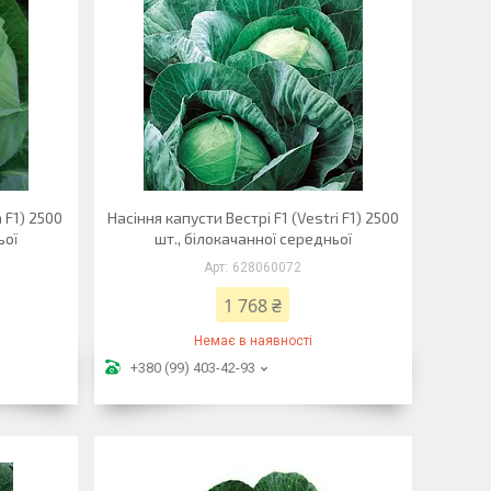
 F1) 2500
Насіння капусти Вестрі F1 (Vestri F1) 2500
ьої
шт., білокачанної середньої
628060072
1 768 ₴
Немає в наявності
+380 (99) 403-42-93