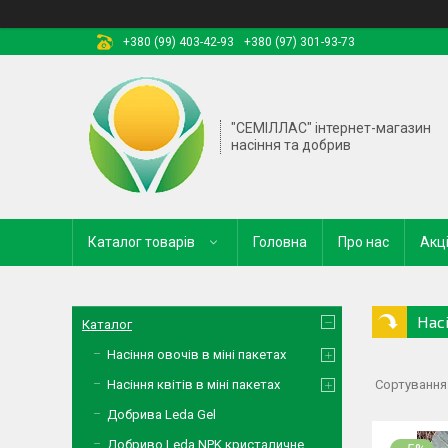
+380 (99) 403-42-93
+380 (97) 301-93-73
"СЕМІЛЛАС" інтернет-магазин
насіння та добрив
Каталог товарів
Головна
Про нас
Акці
Нас
Каталог
Насіння овочів в міні пакетах
Насіння квітів в міні пакетах
Добрива Leda Gel
Добриво Leda NPK кристаличне