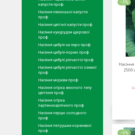
–5%
капусти проф
Насіння пекінської капусти
проф
Насіння цвітної капусти проф
Насіння кукурудзи цукрової
проф
Насіння цибулі на перо проф
Насіння цибулі-порею проф
Насіння цибулі ріпчастої проф
Насіння 
Насіння цибулі ріпчастої озимої
2500 
проф
Насіння моркви проф
Насіння огірка жіночого типу
1
цвітіння проф
Насіння огірка
партенокарпічного проф
Насіння перцю солодкого
проф
Насіння петрушки кореневої
проф
–5%