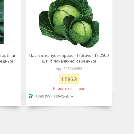
Krautman
Насіння капусти Браво F1 (Bravo F1), 2500
редньої
шт., білокачанної середньої
628060958
1 586 ₴
Немає в наявності
+380 (99) 403-42-93