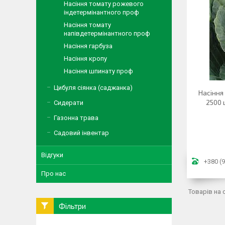
Насіння томату рожевого
індетермінантного проф
Насіння томату
напівдетермінантного проф
Насіння гарбуза
Насіння кропу
Насіння шпинату проф
Цибуля сіянка (саджанка)
Насіння
2500 
Сидерати
Газонна трава
Садовий інвентар
Відгуки
+380 (9
Про нас
Фільтри