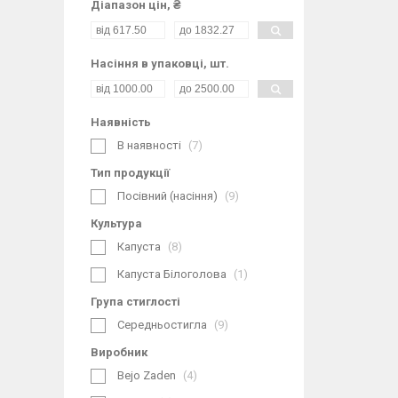
Діапазон цін, ₴
Насіння в упаковці, шт.
Наявність
В наявності
7
Тип продукції
Посівний (насіння)
9
Культура
Капуста
8
Капуста Білоголова
1
Група стиглості
Середньостигла
9
Виробник
Bejo Zaden
4