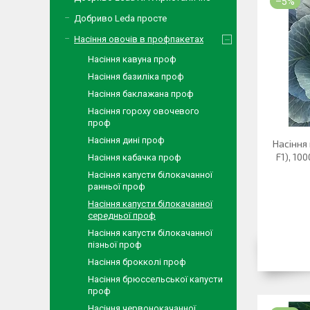
–5%
Добриво Leda просте
Насіння овочів в профпакетах
Насіння кавуна проф
Насіння базиліка проф
Насіння баклажана проф
Насіння гороху овочевого
проф
Насіння дині проф
Насіння 
F1), 10
Насіння кабачка проф
Насіння капусти білокачанної
ранньої проф
Насіння капусти білокачанної
середньої проф
Насіння капусти білокачанної
пізньої проф
Насіння брокколі проф
Насіння брюссельської капусти
проф
Насіння червонокачанної