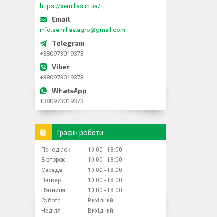
https://semillas.in.ua/
info.semillas.agro@gmail.com
+380973019373
+380973019373
+380973019373
Графік роботи
Понеділок
10:00
18:00
Вівторок
10:00
18:00
Середа
10:00
18:00
Четвер
10:00
18:00
Пʼятниця
10:00
18:00
Субота
Вихідний
Неділя
Вихідний