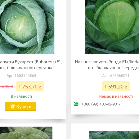
апусти Бухарест (Buharest) F1,
Насіння капусти Ринда F1 (Rinda
шт., білокачанної середньої
шт., білокачанної середн
1653120868
628060071
1 753,70 ₴
1 591,20 ₴
1 846 ₴
В наявності
Немає в наявності
+380 (99) 403-42-93
Купити