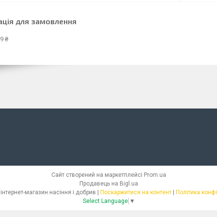
ація для замовлення
9 ₴
Сайт створений на маркетплейсі
Prom.ua
Продавець на Bigl.ua
СЕМІЛЛАС - інтернет-магазин насіння і добрив |
Поскаржитися на контент
|
Політика конф
Select Language
▼