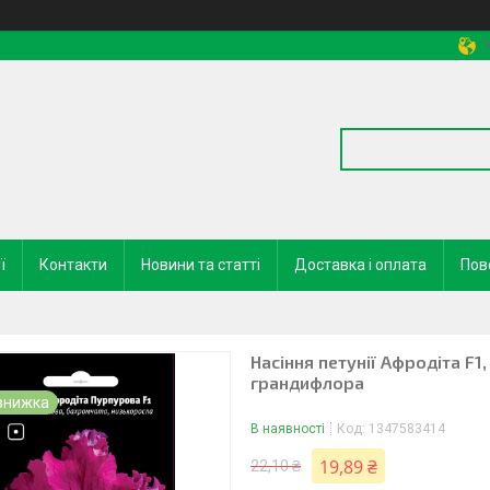
ї
Контакти
Новини та статті
Доставка і оплата
Пов
Насіння петунії Афродіта F1
грандифлора
В наявності
Код:
1347583414
19,89 ₴
22,10 ₴