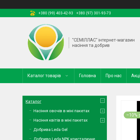
+380 (99) 403-42-93
+380 (97) 301-93-73
"СЕМІЛЛАС" інтернет-магазин
насіння та добрив
Каталог товарів
Головна
Про нас
Акці
Каталог
Насіння овочів в міні пакетах
–10%
Насіння квітів в міні пакетах
Добрива Leda Gel
Добриво Leda NPK кристаличне