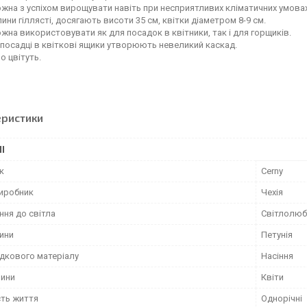
ожна з успіхом вирощувати навіть при несприятливих кліматичних умовах
ини гіллясті, досягають висоти 35 см, квітки діаметром 8-9 см.
ожна використовувати як для посадок в квітники, так і для горщиків.
посадці в квіткові ящики утворюють невеликий каскад.
о цвітуть.
еристики
І
к
Cerny
виробник
Чехія
ння до світла
Світлолюб
лини
Петунія
адкового матеріалу
Насіння
лини
Квіти
сть життя
Однорічні