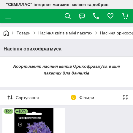
"СЕМІЛЛАС" інтернет-магазин насіння та добрив
Товари
Насіння квітів в міні пакетах
Насіння орихоф
Насіння орихофрагмуса
Асортимент насіння квітів Орихофрагмуса в міні
пакетах для дачників
Сортування
0
Фільтри
Топ
–10%