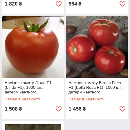
1 820
864
₴
₴
Насіння томату Лінда F1
Насіння томату Белла Роса
(Linda F1), 1000 шт.,
F1 (Bella Rosa F1), 1000 шт.,
детермінантного
детермінантного
Немає в наявності
Немає в наявності
1 508
1 456
₴
₴