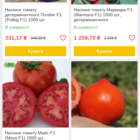
Насіння томату
Насіння томату Мармара F1
детермінантного Полбиг F1
(Marmara F1) 1000 шт.,
(Polbig F1) 1000 шт.
детермінантного
В наявності
В наявності
331,17
1 259,70
₴
₴
348,60 ₴
1 326 ₴
Купити
Купити
–5%
Насіння томату Мейс F1
(Meys F1) 1000 шт.,