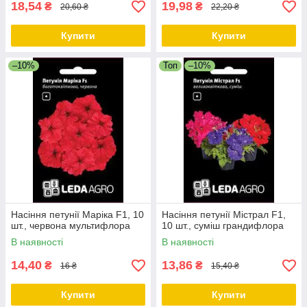
18,54
19,98
₴
₴
20,60 ₴
22,20 ₴
Купити
Купити
–10%
Топ
–10%
Насіння петунії Маріка F1, 10
Насіння петунії Містрал F1,
шт., червона мультифлора
10 шт., суміш грандифлора
В наявності
В наявності
14,40
13,86
₴
₴
16 ₴
15,40 ₴
Купити
Купити