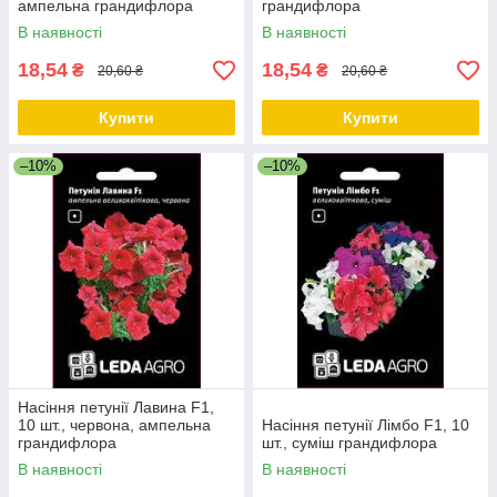
ампельна грандифлора
грандифлора
В наявності
В наявності
18,54
18,54
₴
₴
20,60 ₴
20,60 ₴
Купити
Купити
–10%
–10%
Насіння петунії Лавина F1,
10 шт., червона, ампельна
Насіння петунії Лімбо F1, 10
грандифлора
шт., суміш грандифлора
В наявності
В наявності