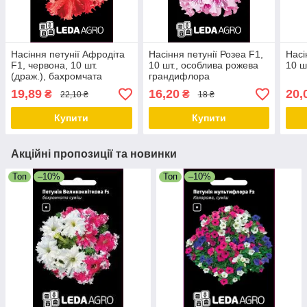
Насіння петунії Афродіта
Насіння петунії Розеа F1,
Насі
F1, червона, 10 шт.
10 шт., особлива рожева
10 ш
(драж.), бахромчата
грандифлора
грандифлора
19,89
16,20
20,
₴
₴
22,10 ₴
18 ₴
Купити
Купити
Акційні пропозиції та новинки
Топ
–10%
Топ
–10%