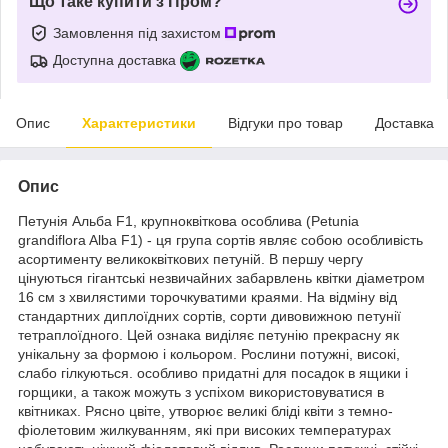
Що таке купити з Пром?
Замовлення під захистом
Доступна доставка
Опис
Характеристики
Відгуки про товар
Доставка
Опис
Петунія Альба F1, крупноквіткова особлива (Petunia
grandiflora Alba F1) - ця група сортів являє собою особливість
асортименту великоквіткових петуній. В першу чергу
цінуються гігантські незвичайних забарвлень квітки діаметром
16 см з хвилястими торочкуватими краями. На відміну від
стандартних диплоїдних сортів, сорти дивовижною петунії
тетраплоїдного. Цей ознака виділяє петунію прекрасну як
унікальну за формою і кольором. Рослини потужні, високі,
слабо гілкуються. особливо придатні для посадок в ящики і
горщики, а також можуть з успіхом використовуватися в
квітниках. Рясно цвіте, утворює великі бліді квіти з темно-
фіолетовим жилкуванням, які при високих температурах