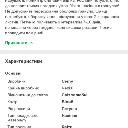
набувають ніжний фіолетовий відлив. Рослини потужні, стійкі
до несприятливих погодних умов. Увага: насіння в гранулах!
Не допускайте пересихання оболонки гранули. Сіянці
потребують обприскування, пікірування у фазі 2-х справжніх
листків. Петунію поливають з інтервалом 7-10 днів,
починаючи через тиждень після висадки розсади. Полив
проводити помірний.
Приховати
Характеристики
Основні
Виробник
Cerny
Країна виробник
Чехія
Відношення до світла
Світлолюбні
Колір
Білий
Рід рослини
Петунія
Тип посадкового
Насіння
матеріалу
Тип рослини
Квіти