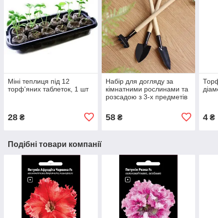
Міні теплиця під 12
Набір для догляду за
Торф
торф'яних таблеток, 1 шт
кімнатними рослинами та
діам
розсадою з 3-х предметів
28
58
4
₴
₴
₴
Подібні товари компанії