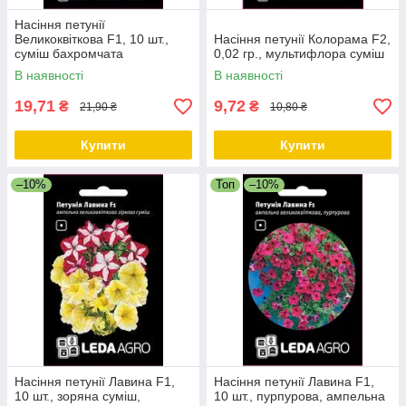
Насіння петунії
Великоквіткова F1, 10 шт.,
Насіння петунії Колорама F2,
суміш бахромчата
0,02 гр., мультифлора суміш
В наявності
В наявності
19,71
9,72
₴
₴
21,90 ₴
10,80 ₴
Купити
Купити
–10%
Топ
–10%
Насіння петунії Лавина F1,
Насіння петунії Лавина F1,
10 шт., зоряна суміш,
10 шт., пурпурова, ампельна