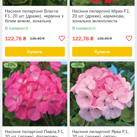
Насіння пеларгонії Власта
Насіння пеларгонії Мірка F1,
F1, 20 шт. (драже), червона з
20 шт. (драже), кармінова,
білим вічком, зональна
зональна зеленолиста
зеленолиста
В наявності
В наявності
122,76
122,76
₴
₴
136,40 ₴
136,40 ₴
Купити
Купити
–10%
–10%
Насіння пеларгонії Павла F1,
Насіння пеларгонії Ярка F1,
20 шт. (драже), фіолетово-
20 шт. (драже), світло-