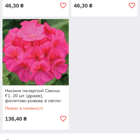
46,30
46,30
₴
₴
Насіння пеларгонії Сімона
F1, 20 шт. (драже),
фіолетово-рожева зі світло-
червоним вічком, зональна
Немає в наявності
зеленолиста
136,40
₴