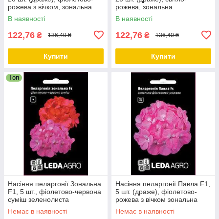
рожева з вічком, зональна
рожева, зональна
зеленолиста
зеленолиста
В наявності
В наявності
122,76
122,76
₴
₴
136,40 ₴
136,40 ₴
Купити
Купити
Топ
Насіння пеларгонії Зональна
Насіння пеларгонії Павла F1,
F1, 5 шт., фіолетово-червона
5 шт. (драже), фіолетово-
суміш зеленолиста
рожева з вічком зональна
зеленолиста
Немає в наявності
Немає в наявності