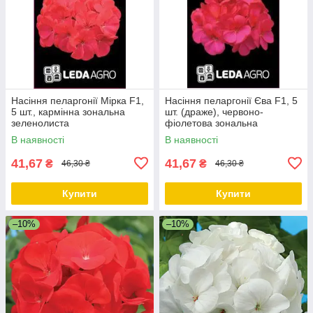
Насіння пеларгонії Мірка F1,
Насіння пеларгонії Єва F1, 5
5 шт., кармінна зональна
шт. (драже), червоно-
зеленолиста
фіолетова зональна
зеленолиста
В наявності
В наявності
41,67
41,67
₴
₴
46,30 ₴
46,30 ₴
Купити
Купити
–10%
–10%