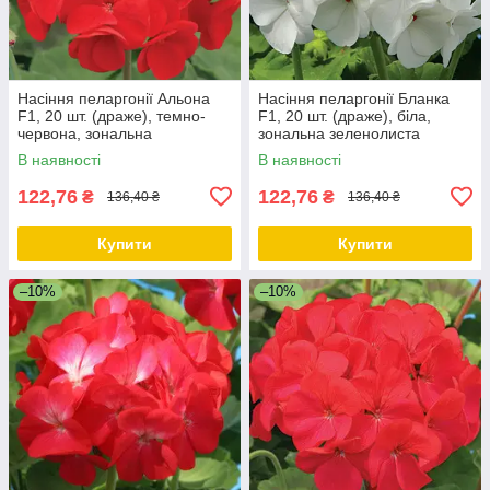
Насіння пеларгонії Альона
Насіння пеларгонії Бланка
F1, 20 шт. (драже), темно-
F1, 20 шт. (драже), біла,
червона, зональна
зональна зеленолиста
зеленолиста
В наявності
В наявності
122,76
122,76
₴
₴
136,40 ₴
136,40 ₴
Купити
Купити
–10%
–10%