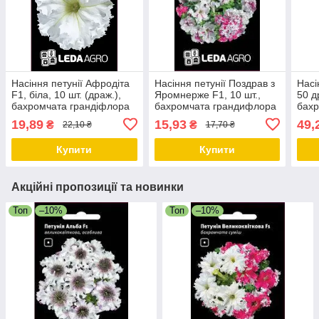
Насіння петунії Афродіта
Насіння петунії Поздрав з
Насі
F1, біла, 10 шт. (драж.),
Яромнерже F1, 10 шт.,
50 д
бахромчата грандіфлора
бахромчата грандифлора
бахр
19,89
15,93
49,
₴
₴
22,10 ₴
17,70 ₴
Купити
Купити
Акційні пропозиції та новинки
Топ
–10%
Топ
–10%