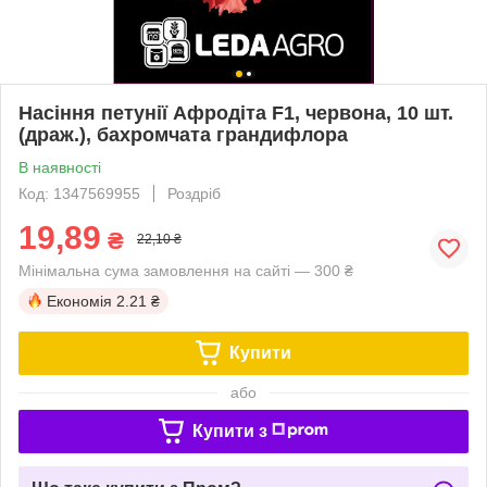
Насіння петунії Афродіта F1, червона, 10 шт.
(драж.), бахромчата грандифлора
В наявності
Код: 1347569955
Роздріб
19,89
₴
22,10 ₴
Мінімальна сума замовлення на сайті — 300 ₴
Економія
2.21 ₴
Купити
або
Купити з