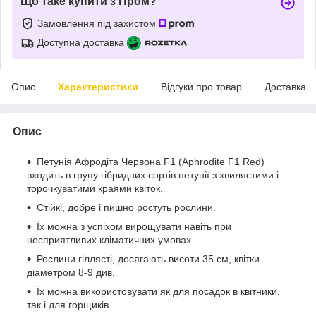
Що таке купити з Пром?
Замовлення під захистом
Доступна доставка
Опис
Характеристики
Відгуки про товар
Доставка
Опис
Петунія Афродіта Червона F1 (Aphrodite F1 Red)
входить в групу гібридних сортів петунії з хвилястими і
торочкуватими краями квіток.
Стійкі, добре і пишно ростуть рослини.
Їх можна з успіхом вирощувати навіть при
несприятливих кліматичних умовах.
Рослини гіллясті, досягають висоти 35 см, квітки
діаметром 8-9 див.
Їх можна використовувати як для посадок в квітники,
так і для горщиків.