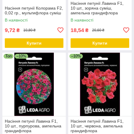
Насіння петунії Лавина F1,
Насіння петунії Колорама F2,
10 шт., зоряна суміш,
0,02 гр., мультифлора суміш
ампельна грандифлора
В наявності
В наявності
9,72
18,54
₴
₴
10,80 ₴
20,60 ₴
Купити
Купити
Топ
–10%
–10%
Насіння петунії Лавина F1,
Насіння петунії Лавина F1,
10 шт., пурпурова, ампельна
10 шт., червона, ампельна
грандифлора
грандифлора