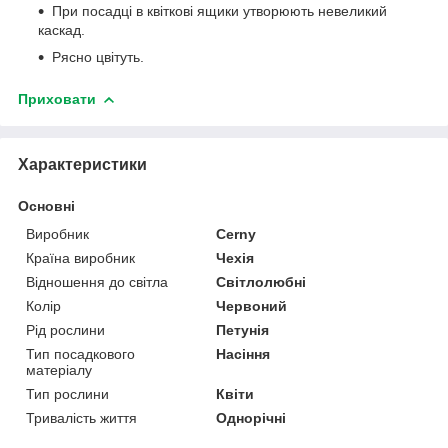
При посадці в квіткові ящики утворюють невеликий
каскад.
Рясно цвітуть.
Приховати
Характеристики
Основні
Виробник
Cerny
Країна виробник
Чехія
Відношення до світла
Світлолюбні
Колір
Червоний
Рід рослини
Петунія
Тип посадкового
Насіння
матеріалу
Тип рослини
Квіти
Тривалість життя
Однорічні