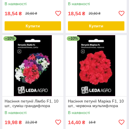
В наявності
В наявності
18,54
18,54
₴
₴
20,60 ₴
20,60 ₴
Купити
Купити
–10%
–10%
Насіння петунії Лімбо F1, 10
Насіння петунії Маріка F1, 10
шт., суміш грандифлора
шт., червона мультифлора
В наявності
В наявності
19,98
14,40
₴
₴
22,20 ₴
16 ₴