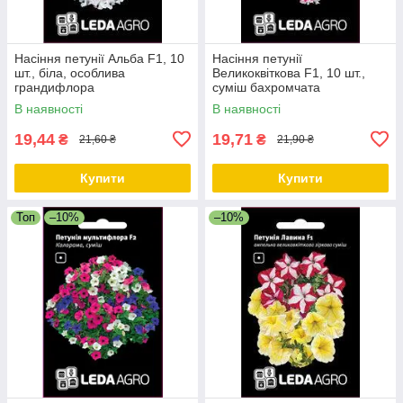
Насіння петунії Альба F1, 10
Насіння петунії
шт., біла, особлива
Великоквіткова F1, 10 шт.,
грандифлора
суміш бахромчата
В наявності
В наявності
19,44
19,71
₴
₴
21,60 ₴
21,90 ₴
Купити
Купити
Топ
–10%
–10%