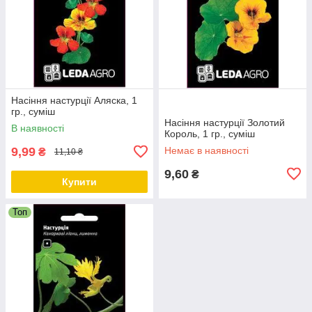
Насіння настурції Аляска, 1
гр., суміш
Насіння настурції Золотий
В наявності
Король, 1 гр., суміш
9,99
Немає в наявності
₴
11,10 ₴
9,60
₴
Купити
Топ