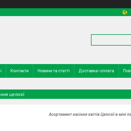
ї
Контакти
Новини та статті
Доставка і оплата
Пов
ння целозії
Асортимент насіння квітів Целозії в міні п