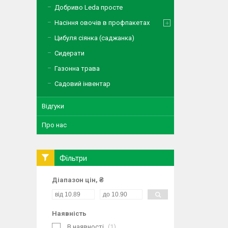
Добриво Leda просте
Насіння овочів в профпакетах
Цибуля сіянка (саджанка)
Сидерати
Газонна трава
Садовий інвентар
Відгуки
Про нас
Фільтри
Діапазон цін, ₴
Наявність
В наявності
1