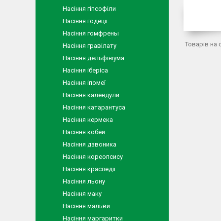
Насіння гіпсофіли
Насіння годеції
Насіння гомфрены
Насіння гравілату
Насіння дельфініума
Насіння іберіса
Насіння іпомеї
Насіння календули
Насіння катарантуса
Насіння кермека
Насіння кобеи
Насіння дзвоника
Насіння кореопсису
Насіння краспедії
Насіння льону
Насіння маку
Насіння мальви
Насіння маргаритки