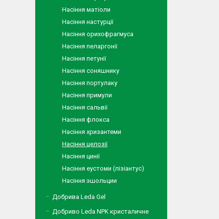
Насіння матіоли
Насіння настурції
Насіння орихофрагмуса
Насіння пеларгонії
Насіння петунії
Насіння соняшнику
Насіння портулаку
Насіння примули
Насіння сальвії
Насіння флокса
Насіння хризантеми
Насіння целозії
Насіння цинії
Насіння еустоми (лізіантус)
Насіння эшольции
Добрива Leda Gel
Добриво Leda NPK кристаличне