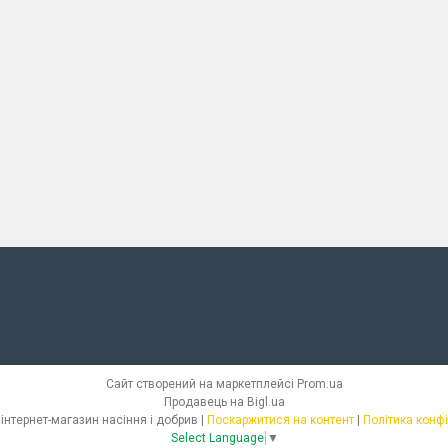
Сайт створений на маркетплейсі
Prom.ua
Продавець на Bigl.ua
СЕМІЛЛАС - інтернет-магазин насіння і добрив |
Поскаржитися на контент
|
Політика конф
Select Language
▼