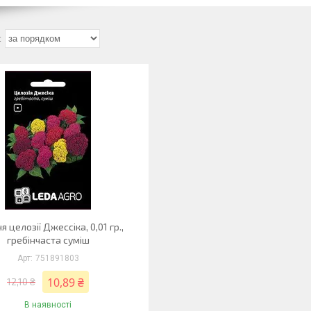
я целозії Джессіка, 0,01 гр.,
гребінчаста суміш
751891803
10,89 ₴
12,10 ₴
В наявності