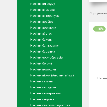
Насіння аліссуму
Насіння анемони
Насіння антиринума
Насіння арабісу
Насіння аренарии
–10%
Насіння айстри
Насіння бакопи
Насіння бальзаміну
Насіння барвінку
Насіння чорнобривців
Насіння бегонії
Насіння волошки
Насіння віоли (Анютині вічка)
Насінн
Насіння газании
Насіння гвоздики
Насіння гелихризума
Насіння георгіна
Насіння квасолі гіацинтове