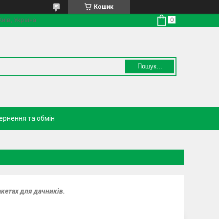
Кошик
Київ, Україна
Пошук...
ернення та обмін
акетах для дачників.