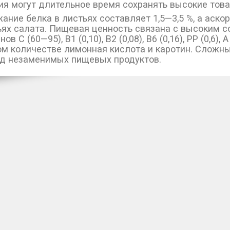
ия могут длительное время сохранять высокие това
ание белка в листьях составляет 1,5—3,5 %, а аско
ьях салата. Пищевая ценность связана с высоким с
ов C (60—95), В1 (0,10), В2 (0,08), В6 (0,16), РР (0,6)
м количестве лимонная кислота и каротин. Сложны
яд незаменимых пищевых продуктов.