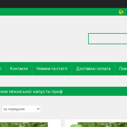
ї
Контакти
Новини та статті
Доставка і оплата
Пов
іння пекінської капусти проф