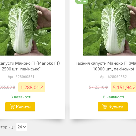
–5%
капусти Маноко F1 (Manoko F1)
Насіння капусти Маноко F1 (Ma
2500 шт., пекінської
10000 шт., пекінської
628060881
628060882
1 288,01 ₴
5 151,94 ₴
 355,80 ₴
5 423,10 ₴
В наявності
В наявності
Купити
Купити