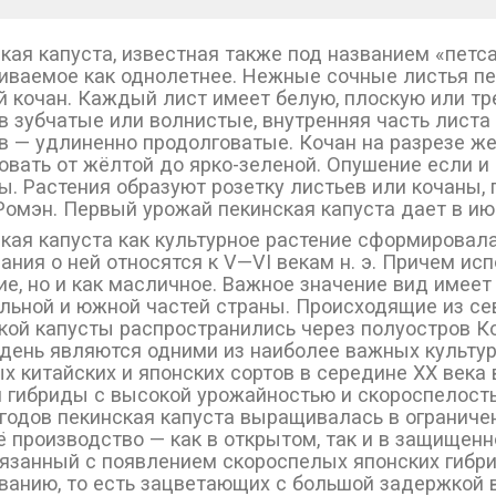
кая капуста, известная также под названием «петса
ваемое как однолетнее. Нежные сочные листья пе
 кочан. Каждый лист имеет белую, плоскую или тр
в зубчатые или волнистые, внутренняя часть листа
в — удлиненно продолговатые. Кочан на разрезе ж
овать от жёлтой до ярко-зеленой. Опушение если и 
ы. Растения образуют розетку листьев или кочаны
Ромэн. Первый урожай пекинская капуста дает в ию
кая капуста как культурное растение сформировал
ания о ней относятся к V—VI векам н. э. Причем ис
ие, но и как масличное. Важное значение вид имеет
льной и южной частей страны. Происходящие из с
кой капусты распространились через полуостров Ко
 день являются одними из наиболее важных культур
х китайских и японских сортов в середине XX век
и гибриды с высокой урожайностью и скороспелость
 годов пекинская капуста выращивалась в ограниче
ё производство — как в открытом, так и в защищен
вязанный с появлением скороспелых японских гибр
ванию, то есть зацветающих с большой задержкой в