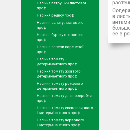
растен
Насіння петрушки листової
проф
Содерж
в лист
Насіння редису проф
витамин
Насіння салату листового
большо
проф
её в р
Насіння буряку столового
проф
Насіння селери кореневої
проф
Насіння томату
детермінантного проф
Насіння томату жовтого
детермінантного проф
Насіння томату рожевого
детермінантного проф
Насіння томату для переробки
проф
Насіння томату ексклюзивного
індетермінантного проф
Насіння томату червоного
індетермінантного проф