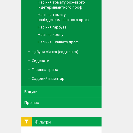
Насіння томату рожевого
індетермінантного проф
Насіння томату
напівдетермінантного проф
Насіння гарбуза
Насіння кропу
Насіння шпинату проф
Цибуля сіянка (саджанка)
Сидерати
Газонна трава
Садовий інвентар
Відгуки
Про нас
Фільтри