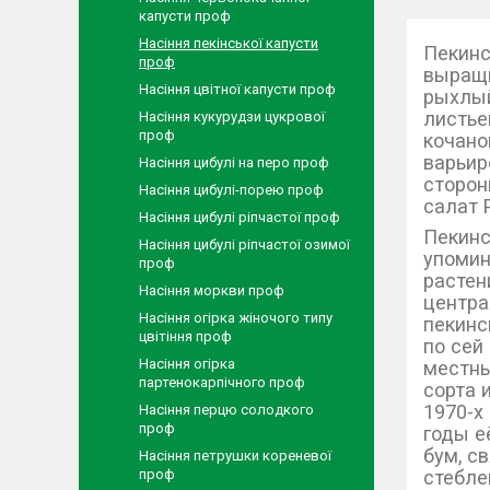
капусти проф
Насіння пекінської капусти
Пекинс
проф
выращи
Насіння цвітної капусти проф
рыхлый
листье
Насіння кукурудзи цукрової
проф
кочано
варьир
Насіння цибулі на перо проф
сторон
Насіння цибулі-порею проф
салат 
Насіння цибулі ріпчастої проф
Пекинс
Насіння цибулі ріпчастої озимої
упомин
проф
растен
Насіння моркви проф
центра
Насіння огірка жіночого типу
пекинс
цвітіння проф
по сей
Насіння огірка
местны
партенокарпічного проф
сорта 
1970-х
Насіння перцю солодкого
проф
годы е
бум, с
Насіння петрушки кореневої
стебле
проф