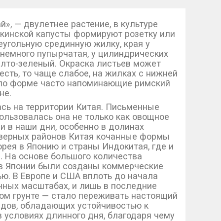
й», — двулетнее растение, в культуре
кинской капусты формируют розетку или
еугольную срединную жилку, края у
 немного пупырчатая, у цилиндрических
елто-зеленый. Окраска листьев может
есть, то чаще слабое, на жилках с нижней
, по форме часто напоминающие римский
не.
ась на территории Китая. Письменные
пользовалась она не только как овощное
 и в наши дни, особенно в долинах
еверных районов Китая кочанные формы
рея в Японию и страны Индокитая, где и
. На основе большого количества
а в Японии были созданы коммерческие
ю. В Европе и США вплоть до начала
нных масштабах, и лишь в последние
ном грунте — стало переживать настоящий
идов, обладающих устойчивостью к
 условиях длинного дня, благодаря чему