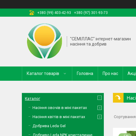
+380 (99) 403-42-93
+380 (97) 301-93-73
"СЕМІЛЛАС" інтернет-магазин
насіння та добрив
Каталог товарів
Головна
Про нас
Акці
Нас
Каталог
Насіння овочів в міні пакетах
Насіння квітів в міні пакетах
Добрива Leda Gel
Добриво Leda NPK кристаличне