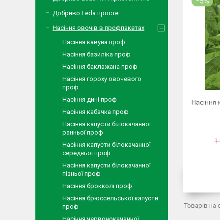
–5%
Добриво Leda просте
Насіння овочів в профпакетах
Насіння кавуна проф
Насіння базиліка проф
Насіння баклажана проф
Насіння гороху овочевого
проф
Насіння дині проф
Насіння 
Насіння кабачка проф
Насіння капусти білокачанної
ранньої проф
1
Насіння капусти білокачанної
середньої проф
Насіння капусти білокачанної
пізньої проф
Насіння брокколі проф
Насіння брюссельської капусти
проф
Насіння червонокачанної