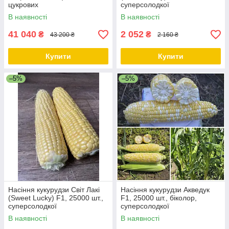
цукрових
суперсолодкої
В наявності
В наявності
41 040
2 052
₴
₴
43 200 ₴
2 160 ₴
Купити
Купити
–5%
–5%
Насіння кукурудзи Світ Лакі
Насіння кукурудзи Акведук
(Sweet Lucky) F1, 25000 шт.,
F1, 25000 шт., біколор,
суперсолодкої
суперсолодкої
В наявності
В наявності