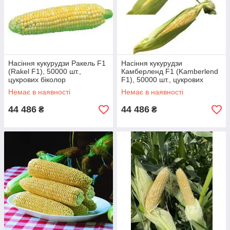
Насіння кукурудзи Ракель F1
Насіння кукурудзи
(Rakel F1), 50000 шт.,
Камберленд F1 (Kamberlend
цукрових біколор
F1), 50000 шт., цукрових
біколор
Немає в наявності
Немає в наявності
44 486
44 486
₴
₴