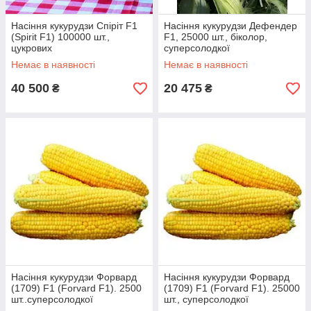
Насіння кукурудзи Спіріт F1
Насіння кукурудзи Дефендер
(Spirit F1) 100000 шт.,
F1, 25000 шт., біколор,
цукрових
суперсолодкої
Немає в наявності
Немає в наявності
40 500
20 475
₴
₴
Насіння кукурудзи Форвард
Насіння кукурудзи Форвард
(1709) F1 (Forvard F1). 2500
(1709) F1 (Forvard F1). 25000
шт..суперсолодкої
шт., суперсолодкої