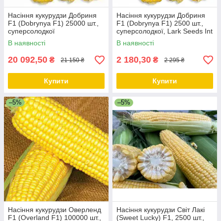
Насіння кукурудзи Добриня
Насіння кукурудзи Добриня
F1 (Dobrynya F1) 25000 шт.,
F1 (Dobrynya F1) 2500 шт.,
суперсолодкої
суперсолодкої, Lark Seeds Int
В наявності
В наявності
20 092,50
2 180,30
₴
₴
21 150 ₴
2 295 ₴
Купити
Купити
–5%
–5%
Насіння кукурудзи Оверленд
Насіння кукурудзи Світ Лакі
F1 (Overland F1) 100000 шт.,
(Sweet Lucky) F1, 2500 шт.,