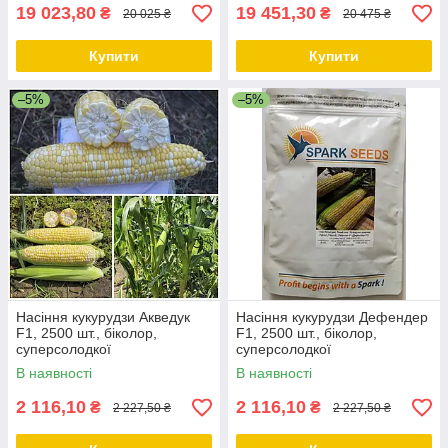
19 023,80
19 451,30
₴
₴
20 025 ₴
20 475 ₴
Купити
Купити
–5%
–5%
Насіння кукурудзи Акведук
Насіння кукурудзи Дефендер
F1, 2500 шт., біколор,
F1, 2500 шт., біколор,
суперсолодкої
суперсолодкої
В наявності
В наявності
2 116,10
2 116,10
₴
₴
2 227,50 ₴
2 227,50 ₴