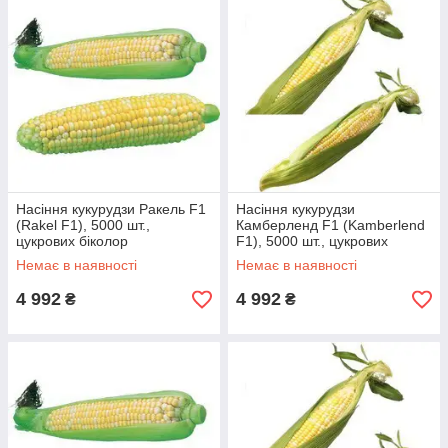
Насіння кукурудзи Ракель F1
Насіння кукурудзи
(Rakel F1), 5000 шт.,
Камберленд F1 (Kamberlend
цукрових біколор
F1), 5000 шт., цукрових
біколор
Немає в наявності
Немає в наявності
4 992
4 992
₴
₴