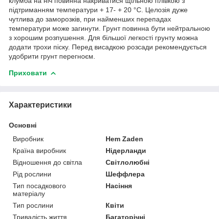
клумба на ніч повинна накриватися щільною плівкою з
підтриманням температури + 17- + 20 °C. Целозія дуже
чутлива до заморозків, при найменших перепадах
температури може загинути. Грунт повинна бути нейтральною
з хорошим розпушення. Для більшої легкості грунту можна
додати трохи піску. Перед висадкою розсади рекомендується
удобрити грунт перегноєм.
Приховати
Характеристики
Основні
Виробник
Hem Zaden
Країна виробник
Нідерланди
Відношення до світла
Світлолюбні
Рід рослини
Шеффлера
Тип посадкового
Насіння
матеріалу
Тип рослини
Квіти
Тривалість життя
Багаторічні