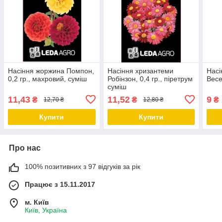
Насіння жоржина Помпон,
Насіння хризантеми
Насі
0,2 гр., махровий, суміш
Робінзон, 0,4 гр., піретрум
Весе
суміш
11,43
11,52
9
₴
₴
₴
12,70 ₴
12,80 ₴
Купити
Купити
Про нас
100% позитивних з 97 відгуків за рік
Працює з 15.11.2017
м. Київ
Київ, Україна