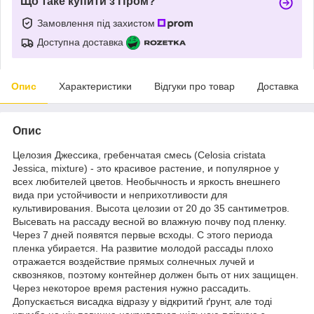
Що таке купити з Пром?
Замовлення під захистом
Доступна доставка
Опис
Характеристики
Відгуки про товар
Доставка
Опис
Целозия Джессика, гребенчатая смесь (Celosia cristata
Jessica, mixture) - это красивое растение, и популярное у
всех любителей цветов. Необычность и яркость внешнего
вида при устойчивости и неприхотливости для
культивирования. Высота целозии от 20 до 35 сантиметров.
Высевать на рассаду весной во влажную почву под пленку.
Через 7 дней появятся первые всходы. С этого периода
пленка убирается. На развитие молодой рассады плохо
отражается воздействие прямых солнечных лучей и
сквозняков, поэтому контейнер должен быть от них защищен.
Через некоторое время растения нужно рассадить.
Допускається висадка відразу у відкритий ґрунт, але тоді