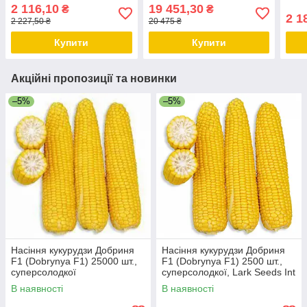
Lark
2 116,10
19 451,30
₴
₴
2 1
2 227,50 ₴
20 475 ₴
Купити
Купити
Акційні пропозиції та новинки
–5%
–5%
Насіння кукурудзи Добриня
Насіння кукурудзи Добриня
F1 (Dobrynya F1) 25000 шт.,
F1 (Dobrynya F1) 2500 шт.,
суперсолодкої
суперсолодкої, Lark Seeds Int
В наявності
В наявності