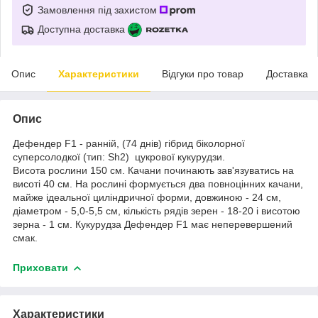
Замовлення під захистом
Доступна доставка
Опис
Характеристики
Відгуки про товар
Доставка
Опис
Дефендер F1 - ранній, (74 днів) гібрид біколорної
суперсолодкої (тип: Sh2) цукрової кукурудзи.
Висота рослини 150 см. Качани починають зав'язуватись на
висоті 40 см. На рослині формується два повноцінних качани,
майже ідеальної циліндричної форми, довжиною - 24 см,
діаметром - 5,0-5,5 см, кількість рядів зерен - 18-20 і висотою
зерна - 1 см. Кукурудза Дефендер F1 має неперевершений
смак.
Приховати
Характеристики