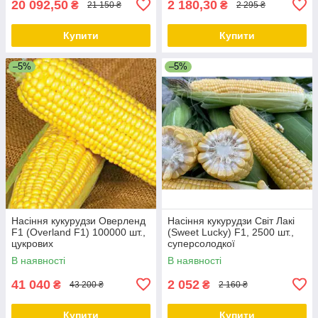
20 092,50
2 180,30
₴
₴
21 150 ₴
2 295 ₴
Купити
Купити
–5%
–5%
Насіння кукурудзи Оверленд
Насіння кукурудзи Світ Лакі
F1 (Overland F1) 100000 шт.,
(Sweet Lucky) F1, 2500 шт.,
цукрових
суперсолодкої
В наявності
В наявності
41 040
2 052
₴
₴
43 200 ₴
2 160 ₴
Купити
Купити