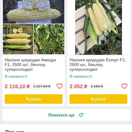
Насіння кукурудзи Акведук
Насіння кукурудзи Ескорт F1,
F1, 2500 шт., біколор,
2500 шт., біколор,
суперсолодкої
суперсолодкої
В наявності
В наявності
2 116,10
2 052
₴
₴
2 227,50 ₴
2 160 ₴
Купити
Купити
Показати ще