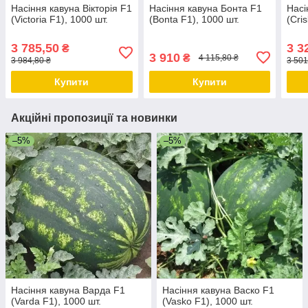
Насіння кавуна Вікторія F1
Насіння кавуна Бонта F1
Насі
(Victoria F1), 1000 шт.
(Bonta F1), 1000 шт.
(Cri
3 785,50
3 3
₴
3 910
₴
4 115,80 ₴
3 984,80 ₴
3 501
Купити
Купити
Акційні пропозиції та новинки
–5%
–5%
Насіння кавуна Варда F1
Насіння кавуна Васко F1
(Varda F1), 1000 шт.
(Vasko F1), 1000 шт.