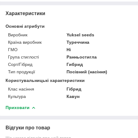
Характеристики
Основні атрибути
Виробник
Yuksel seeds
Країна виробник
Туреччина
ГМО
Ні
Група стиглості
Ранньостигла
Сорт/Гібрид
Гибрид
Тип продукції
Посівний (насіння)
Користувальницькі характеристики
Клас насіння
Гібрид
Культура
Кавун
Приховати
Відгуки про товар
Ще немає відгуків про цей товар