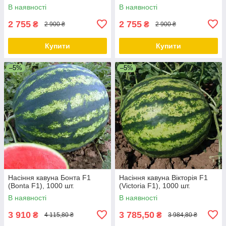
В наявності
В наявності
2 755
2 755
₴
₴
2 900 ₴
2 900 ₴
Купити
Купити
–5%
–5%
Насіння кавуна Бонта F1
Насіння кавуна Вікторія F1
(Bonta F1), 1000 шт.
(Victoria F1), 1000 шт.
В наявності
В наявності
3 910
3 785,50
₴
₴
4 115,80 ₴
3 984,80 ₴