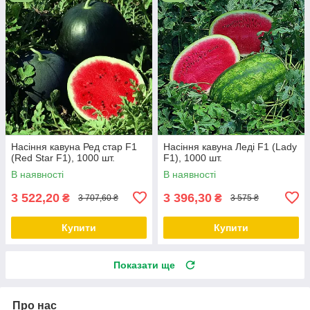
Насіння кавуна Ред стар F1
Насіння кавуна Леді F1 (Lady
(Red Star F1), 1000 шт.
F1), 1000 шт.
В наявності
В наявності
3 522,20
3 396,30
₴
₴
3 707,60 ₴
3 575 ₴
Купити
Купити
Показати ще
Про нас