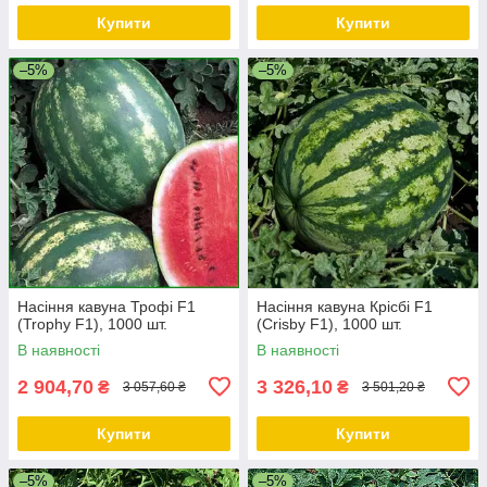
Купити
Купити
–5%
–5%
Насіння кавуна Трофі F1
Насіння кавуна Крісбі F1
(Trophy F1), 1000 шт.
(Crisby F1), 1000 шт.
В наявності
В наявності
2 904,70
3 326,10
₴
₴
3 057,60 ₴
3 501,20 ₴
Купити
Купити
–5%
–5%