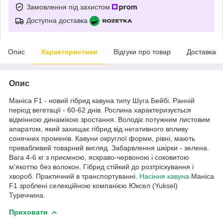
Замовлення під захистом
Доступна доставка
Опис
Характеристики
Відгуки про товар
Доставка
Опис
Маніса F1 - новий гібрид кавуна типу Шуга Бейбі. Ранній
період вегетації - 60-62 днів. Рослина характеризується
відмінною динамікою зростання. Володіє потужним листовим
апаратом, який захищає гібрид від негативного впливу
сонячних променів. Кавуни округлої форми, рівні, мають
привабливий товарний вигляд. Забарвлення шкірки - зелена.
Вага 4-6 кг з приємною, яскраво-червоною і соковитою
м'якоттю без волокон. Гібрид стійкий до розтріскування і
хвороб. Практичний в транспортуванні.
Насіння кавуна
Маніса
F1 зроблені селекційною компанією Юксел (Yuksel)
Туреччина.
Приховати