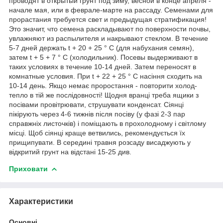
проводят в открытый грунт под зиму, весной в конце апреля -
начале мая, или в феврале-марте на рассаду. Семенами для
прорастания требуется свет и предыдущая стратификация!
Это значит, что семена раскладывают по поверхности почвы,
увлажняют из распылителя и накрывают стеклом. В течение
5-7 дней держать t + 20 + 25 ° С (для набухания семян),
затем t + 5 + 7 ° С (холодильник). Посевы выдерживают в
таких условиях в течение 10-14 дней. Затем переносят в
комнатные условия. При t + 22 + 25 ° С насіння сходить на
10-14 день. Якщо немає проростання - повторити холод-
тепло в тій же послідовності! Щодня вранці треба ящики з
посівами провітрювати, струшувати конденсат. Сіянці
пікірують через 4-6 тижнів після посіву (у фазі 2-3 пар
справжніх листочків) і поміщають в прохолодному і світлому
місці. Щоб сіянці краще ветвились, рекомендується їх
прищипувати. В середині травня розсаду висаджують у
відкритий грунт на відстані 15-25 див.
Приховати
Характеристики
Основні