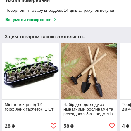
Умови повернення
Повернення товару впродовж 14 днів за рахунок покупця
Всі умови повернення
З цим товаром також замовляють
Міні теплиця під 12
Набір для догляду за
Торф
торф'яних таблеток, 1 шт
кімнатними рослинами та
діам
розсадою з 3-х предметів
28
58
4
₴
₴
₴