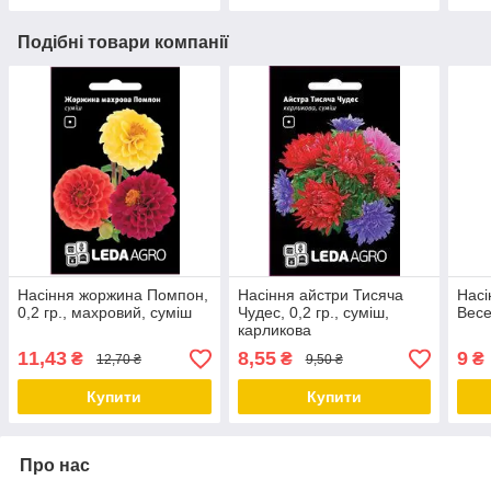
Подібні товари компанії
Насіння жоржина Помпон,
Насіння айстри Тисяча
Насі
0,2 гр., махровий, суміш
Чудес, 0,2 гр., суміш,
Весе
карликова
11,43
8,55
9
₴
₴
₴
12,70 ₴
9,50 ₴
Купити
Купити
Про нас