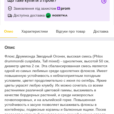
Що таке купити з Пром?
Замовлення під захистом
Доступна доставка
Опис
Характеристики
Відгуки про товар
Доставка
Опис
Флокс Друммонда Звездный Огонек, высокая смесь (Phlox
drummondii cuspidata, Tall mixed) - однолетник, высотой 50 см,
диаметр цветка 2 см. Эта сбалансированная смесь является
одной из самых любимых среди однолетних флоксов. Имеет
повышенную устойчивость к неблагоприятным погодным
условиям, цветет продолжительно с июня по октябрь. Яркие
цветы украсят любую клумбу. Их можно сочетать со всеми
растениями различной цветовой гаммы, высаживать в
качестве бордюрных растений, и среди низкорослых
почвопокровных, и на альпийской горке. Повышенная
устойчивость к засухе позволяет высаживать флоксы в
контейнеры, подвесные корзины и балконные ящики. Посев