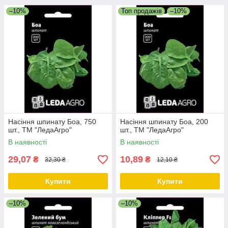
–10%
Топ продажів
–10%
Насіння шпинату Боа, 750
Насіння шпинату Боа, 200
шт., ТМ "ЛедаАгро"
шт., ТМ "ЛедаАгро"
В наявності
В наявності
29,07
10,89
₴
₴
32,30 ₴
12,10 ₴
Купити
Купити
–10%
–10%