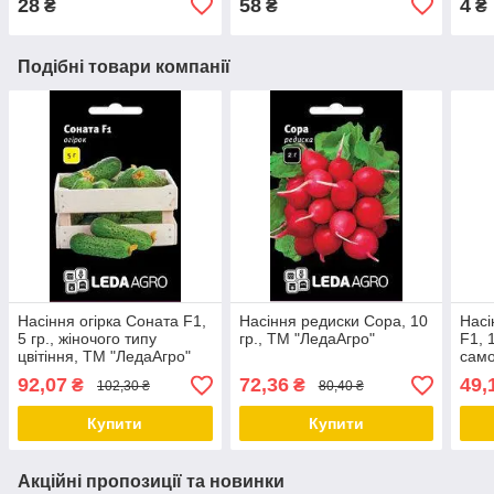
28
58
4
₴
₴
₴
Подібні товари компанії
Насіння огірка Соната F1,
Насіння редиски Сора, 10
Насі
5 гр., жіночого типу
гр., ТМ "ЛедаАгро"
F1, 
цвітіння, ТМ "ЛедаАгро"
сам
"Лед
92,07
72,36
49,
₴
₴
102,30 ₴
80,40 ₴
Купити
Купити
Акційні пропозиції та новинки