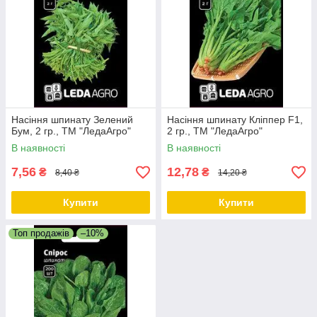
Насіння шпинату Зелений
Насіння шпинату Кліппер F1,
Бум, 2 гр., ТМ "ЛедаАгро"
2 гр., ТМ "ЛедаАгро"
В наявності
В наявності
7,56
12,78
₴
₴
8,40 ₴
14,20 ₴
Купити
Купити
Топ продажів
–10%