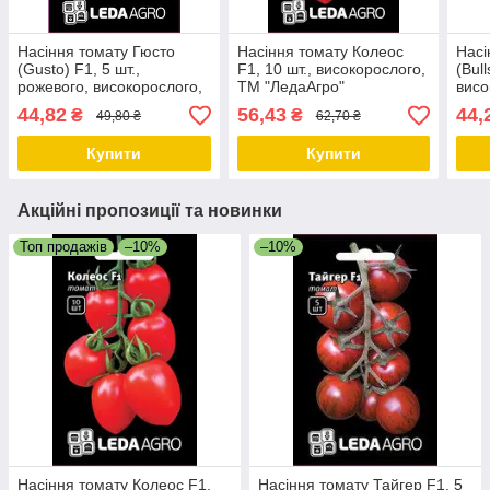
Насіння томату Гюсто
Насіння томату Колеос
Насі
(Gusto) F1, 5 шт.,
F1, 10 шт., високорослого,
(Bull
рожевого, високорослого,
ТМ "ЛедаАгро"
висо
ТМ "ЛедаАгро"
"Лед
44,82
56,43
44,
₴
₴
49,80 ₴
62,70 ₴
Купити
Купити
Акційні пропозиції та новинки
Топ продажів
–10%
–10%
Насіння томату Колеос F1,
Насіння томату Тайгер F1, 5