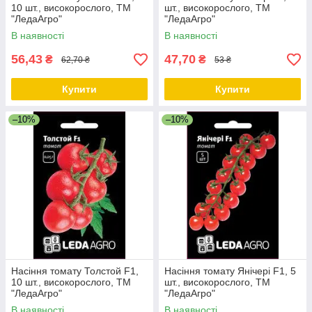
10 шт., високорослого, ТМ
шт., високорослого, ТМ
"ЛедаАгро"
"ЛедаАгро"
В наявності
В наявності
56,43
47,70
₴
₴
62,70 ₴
53 ₴
Купити
Купити
–10%
–10%
Насіння томату Толстой F1,
Насіння томату Янічері F1, 5
10 шт., високорослого, ТМ
шт., високорослого, ТМ
"ЛедаАгро"
"ЛедаАгро"
В наявності
В наявності