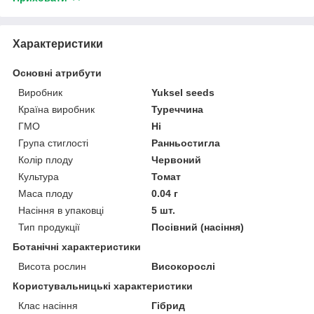
Характеристики
Основні атрибути
Виробник
Yuksel seeds
Країна виробник
Туреччина
ГМО
Ні
Група стиглості
Ранньостигла
Колір плоду
Червоний
Культура
Томат
Маса плоду
0.04 г
Насіння в упаковці
5 шт.
Тип продукції
Посівний (насіння)
Ботанічні характеристики
Висота рослин
Високорослі
Користувальницькі характеристики
Клас насіння
Гібрид