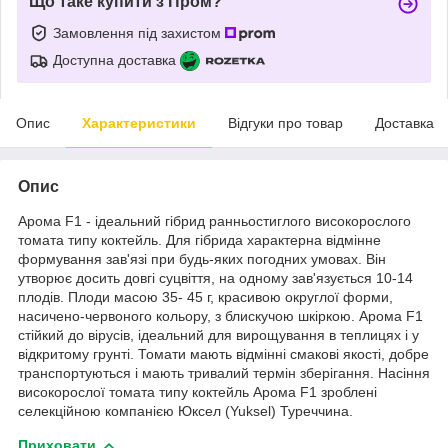
Що таке купити з Пром?
Замовлення під захистом
Доступна доставка
Опис
Характеристики
Відгуки про товар
Доставка
Опис
Арома F1 - ідеальний гібрид ранньостиглого високорослого
томата типу коктейль. Для гібрида характерна відмінне
формування зав'язі при будь-яких погодних умовах. Він
утворює досить довгі суцвіття, на одному зав'язується 10-14
плодів. Плоди масою 35- 45 г, красивою округлої форми,
насичено-червоного кольору, з блискучою шкіркою. Арома F1
стійкий до вірусів, ідеальний для вирощування в теплицях і у
відкритому грунті. Томати мають відмінні смакові якості, добре
транспортуються і мають тривалий термін зберігання. Насіння
високорослої томата типу коктейль Арома F1 зроблені
селекційною компанією Юксел (Yuksel) Туреччина.
Приховати