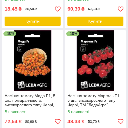
18,45
60,39
₴
₴
20,50 ₴
67,10 ₴
Купити
Купити
–10%
–10%
Насіння томату Мода F1, 5
Насіння томату Марголь F1,
шт., помаранчевого,
5 шт., високорослого типу
високорослого типу Черрі,
Черрі, ТМ "ЛедаАгро"
ТМ "ЛедаАгро"
В наявності
В наявності
72,54
48,33
₴
₴
80,60 ₴
53,70 ₴