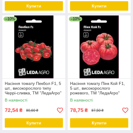
Купити
Купити
–10%
–10%
Насіння томату Пекбол F1, 5
Насіння томату Пінк Кой F1,
шт., високорослого типу
5 шт., високорослого
Черрі-сливка, ТМ "ЛедаАгро"
рожевого, ТМ "ЛедаАгро"
В наявності
В наявності
72,54
78,75
₴
₴
80,60 ₴
87,50 ₴
Купити
Купити