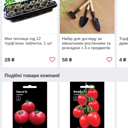
Міні теплиця під 12
Набір для догляду за
Торф
торф'яних таблеток, 1 шт
кімнатними рослинами та
діам
розсадою з 3-х предметів
28
58
4
₴
₴
₴
Подібні товари компанії