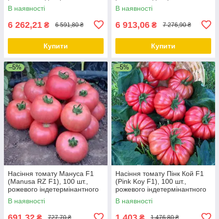
(високорослого)
В наявності
В наявності
6 262,21
6 913,06
₴
₴
6 591,80 ₴
7 276,90 ₴
Купити
Купити
–5%
–5%
Насіння томату Мануса F1
Насіння томату Пінк Кой F1
(Manusa RZ F1), 100 шт.,
(Pink Koy F1), 100 шт.,
рожевого індетермінантного
рожевого індетермінантного
В наявності
В наявності
691,32
1 403
₴
₴
727,70 ₴
1 476,80 ₴