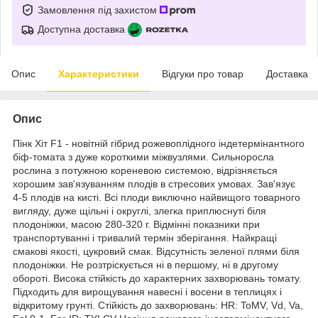
Замовлення під захистом
Доступна доставка
Опис
Характеристики
Відгуки про товар
Доставка
Опис
Пінк Хіт F1 - новітній гібрид рожевоплідного індетермінантного
біф-томата з дуже короткими міжвузлями. Сильноросла
рослина з потужною кореневою системою, відрізняється
хорошим зав'язуванням плодів в стресових умовах. Зав'язує
4-5 плодів на кисті. Всі плоди виключно найвищого товарного
вигляду, дуже щільні і округлі, злегка приплюснуті біля
плодоніжки, масою 280-320 г. Відмінні показники при
транспортуванні і тривалий термін зберігання. Найкращі
смакові якості, цукровий смак. Відсутність зеленої плями біля
плодоніжки. Не розтріскується ні в першому, ні в другому
обороті. Висока стійкість до характерних захворювань томату.
Підходить для вирощування навесні і восени в теплицях і
відкритому грунті. Стійкість до захворювань: HR: ToMV, Vd, Va,