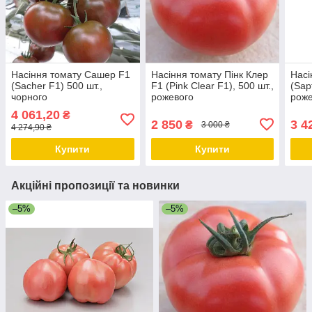
Насіння томату Сашер F1
Насіння томату Пінк Клер
Насі
(Sacher F1) 500 шт.,
F1 (Pink Clear F1), 500 шт.,
(Sap
чорного
рожевого
роже
індетермінантного
індетермінантного
інде
4 061,20
₴
(високорослого)
2 850
3 4
₴
3 000 ₴
4 274,90 ₴
Купити
Купити
Акційні пропозиції та новинки
–5%
–5%