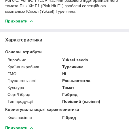
Fol 0-1, For IR: TYLCV Насіння рожевого індетермінантного
томата Пінк Хіт F1 (Pink Hit F1) зроблені селекційною
компанією Юксел (Yuksel) Туреччина.
Приховати
Характеристики
Основні атрибути
Виробник
Yuksel seeds
Країна виробник
Туреччина
ГМО
Ні
Група стиглості
Ранньостигла
Культура
Томат
Сорт/Гібрид
Гибрид
Тип продукції
Посівний (насіння)
Користувальницькі характеристики
Клас насіння
Гібрид
Приховати