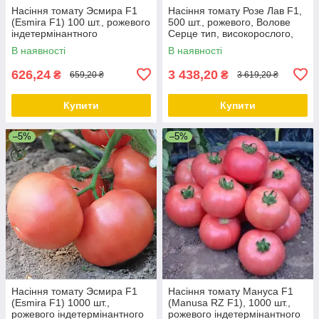
Насіння томату Эсмира F1
Насіння томату Розе Лав F1,
(Esmira F1) 100 шт., рожевого
500 шт., рожевого, Волове
індетермінантного
Серце тип, високорослого,
(високорослого)
Leda
В наявності
В наявності
626,24
3 438,20
₴
₴
659,20 ₴
3 619,20 ₴
Купити
Купити
–5%
–5%
Насіння томату Эсмира F1
Насіння томату Мануса F1
(Esmira F1) 1000 шт.,
(Manusa RZ F1), 1000 шт.,
рожевого індетермінантного
рожевого індетермінантного