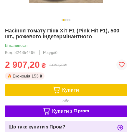
Насіння томату Пінк Хіт F1 (Pink Hit F1), 500
шт., рожевого індетермінантного
В наявності
Код: 824854496
Роздріб
2 907,20
₴
3 060,20 ₴
Економія
153 ₴
Купити
або
Купити з
Що таке купити з Пром?