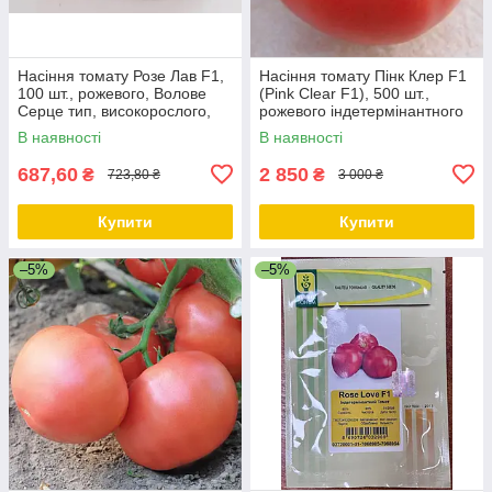
Насіння томату Розе Лав F1,
Насіння томату Пінк Клер F1
100 шт., рожевого, Волове
(Pink Clear F1), 500 шт.,
Серце тип, високорослого,
рожевого індетермінантного
Leda
(високорослого)
В наявності
В наявності
687,60
2 850
₴
₴
723,80 ₴
3 000 ₴
Купити
Купити
–5%
–5%