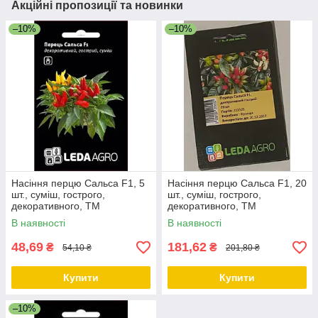
Акційні пропозиції та новинки
–10%
–10%
Насіння перцю Сальса F1, 5
Насіння перцю Сальса F1, 20
шт., суміш, гострого,
шт., суміш, гострого,
декоративного, ТМ
декоративного, ТМ
"ЛєдаАгро"
"ЛєдаАгро"
В наявності
В наявності
48,69
181,62
₴
₴
54,10 ₴
201,80 ₴
Купити
Купити
–10%