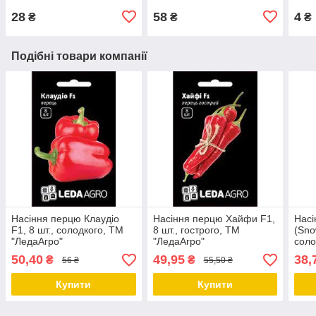
28
58
4
₴
₴
₴
Подібні товари компанії
Насіння перцю Клаудіо
Насіння перцю Хайфи F1,
Насі
F1, 8 шт., солодкого, ТМ
8 шт., гострого, ТМ
(Sno
"ЛедаАгро"
"ЛедаАгро"
соло
50,40
49,95
38,
₴
₴
56 ₴
55,50 ₴
Купити
Купити