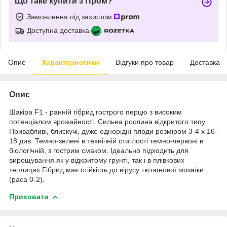
Що таке купити з Пром?
Замовлення під захистом
Доступна доставка
Опис
Характеристики
Відгуки про товар
Доставка
Опис
Шакіра F1 - ранній гібрид гострого перцю з високим
потенціалом врожайності. Сильна рослина відкритого типу.
Привабливі, блискучі, дуже однорідні плоди розміром 3-4 х 16-
18 див. Темно-зелені в технічній стиглості темно-червоні в
біологічній, з гострим смаком. Ідеально підходить для
вирощування як у відкритому грунті, так і в плівкових
теплицях.Гібрид має стійкість до вірусу тютюнової мозаїки
(раса 0-2).
Приховати