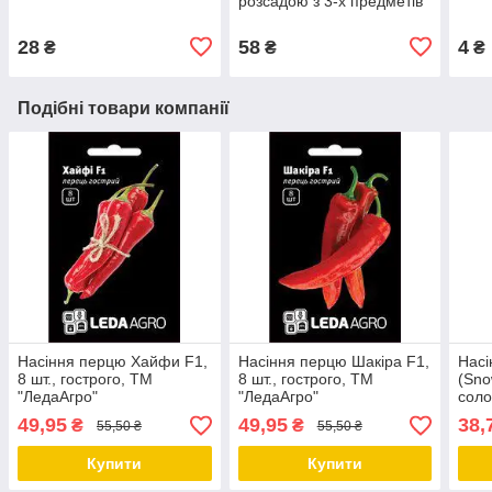
розсадою з 3-х предметів
28
58
4
₴
₴
₴
Подібні товари компанії
Насіння перцю Хайфи F1,
Насіння перцю Шакіра F1,
Насі
8 шт., гострого, ТМ
8 шт., гострого, ТМ
(Sno
"ЛедаАгро"
"ЛедаАгро"
соло
49,95
49,95
38,
₴
₴
55,50 ₴
55,50 ₴
Купити
Купити