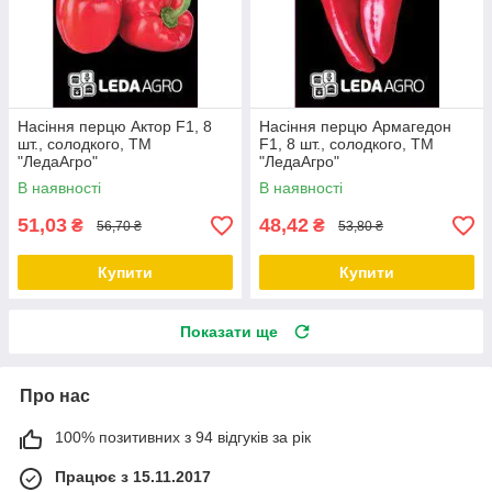
Насіння перцю Актор F1, 8
Насіння перцю Армагедон
шт., солодкого, ТМ
F1, 8 шт., солодкого, ТМ
"ЛедаАгро"
"ЛедаАгро"
В наявності
В наявності
51,03
48,42
₴
₴
56,70 ₴
53,80 ₴
Купити
Купити
Показати ще
Про нас
100% позитивних з 94 відгуків за рік
Працює з 15.11.2017