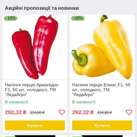
Акційні пропозиції та новинки
–10%
–10%
Насіння перцю Армагедон
Насіння перцю Елмас F1, 50
F1, 50 шт., солодкого, ТМ
шт., солодкого, ТМ
"ЛедаАгро"
"ЛедаАгро"
В наявності
В наявності
292,32
292,32
₴
₴
324,80 ₴
324,80 ₴
Купити
Купити