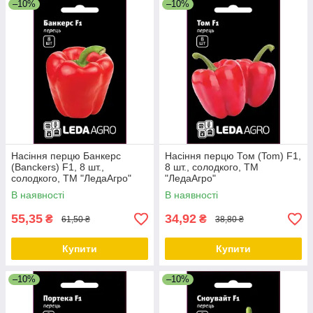
–10%
–10%
Насіння перцю Банкерс
Насіння перцю Том (Tom) F1,
(Banckers) F1, 8 шт.,
8 шт., солодкого, ТМ
солодкого, ТМ "ЛедаАгро"
"ЛедаАгро"
В наявності
В наявності
55,35
34,92
₴
₴
61,50 ₴
38,80 ₴
Купити
Купити
–10%
–10%