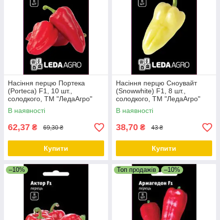
Насіння перцю Портека
Насіння перцю Сноувайт
(Porteca) F1, 10 шт.,
(Snowwhite) F1, 8 шт.,
солодкого, ТМ "ЛедаАгро"
солодкого, ТМ "ЛедаАгро"
В наявності
В наявності
62,37
38,70
₴
₴
69,30 ₴
43 ₴
Купити
Купити
–10%
Топ продажів
–10%