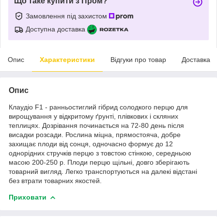
Що таке купити з Пром?
Замовлення під захистом
Доступна доставка
Опис
Характеристики
Відгуки про товар
Доставка
Опис
Клаудіо F1 - ранньостиглий гібрид солодкого перцю для
вирощування у відкритому ґрунті, плівкових і скляних
теплицях. Дозрівання починається на 72-80 день після
висадки розсади. Рослина міцна, прямостояча, добре
захищає плоди від сонця, одночасно формує до 12
однорідних стручків перцю з товстою стінкою, середньою
масою 200-250 р. Плоди перцю щільні, довго зберігають
товарний вигляд. Легко транспортуються на далекі відстані
без втрати товарних якостей.
Приховати