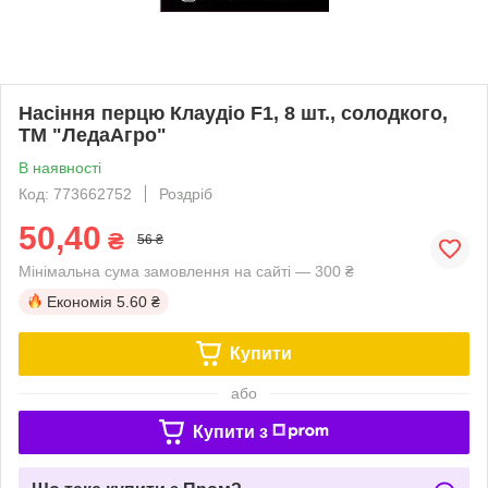
Насіння перцю Клаудіо F1, 8 шт., солодкого,
ТМ "ЛедаАгро"
В наявності
Код: 773662752
Роздріб
50,40
₴
56 ₴
Мінімальна сума замовлення на сайті — 300 ₴
Економія
5.60 ₴
Купити
або
Купити з