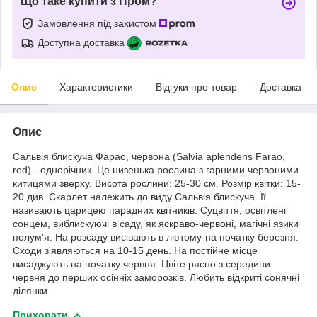
Що таке купити з Пром?
Замовлення під захистом
Доступна доставка
Опис
Характеристики
Відгуки про товар
Доставка
Опис
Сальвія блискуча Фарао, червона (Salvia aplendens Farao,
red) - однорічник. Це низенька рослина з гарними червоними
китицями зверху. Висота рослини: 25-30 см. Розмір квітки: 15-
20 див. Скарлет належить до виду Сальвія блискуча. Її
називають царицею парадних квітників. Суцвіття, освітлені
сонцем, виблискуючі в саду, як яскраво-червоні, магічні язики
полум'я. На розсаду висівають в лютому-на початку березня.
Сходи з'являються на 10-15 день. На постійне місце
висаджують на початку червня. Цвіте рясно з середини
червня до перших осінніх заморозків. Любить відкриті сонячні
ділянки.
Приховати