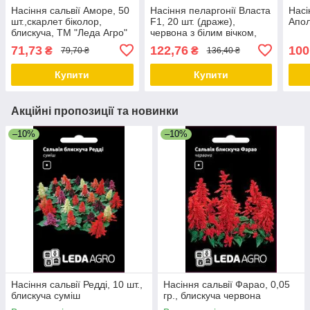
Насіння сальвії Аморе, 50
Насіння пеларгонії Власта
Насі
шт.,скарлет біколор,
F1, 20 шт. (драже),
Апол
блискуча, ТМ "Леда Агро"
червона з білим вічком,
зональна зеленолиста
71,73
122,76
100
₴
₴
79,70 ₴
136,40 ₴
Купити
Купити
Акційні пропозиції та новинки
–10%
–10%
Насіння сальвії Редді, 10 шт.,
Насіння сальвії Фарао, 0,05
блискуча суміш
гр., блискуча червона