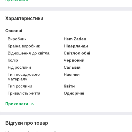
Характеристики
Основні
Виробник
Hem Zaden
Країна виробник
Нідерланди
Відношення до світла
Світлолюбні
Колір
Червоний
Рід рослини
Сальвія
Тип посадкового
Насіння
матеріалу
Тип рослини
Квіти
Тривалість життя
Однорічні
Приховати
Відгуки про товар