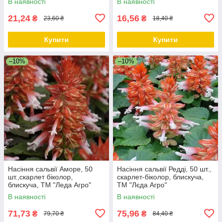
В наявності
В наявності
21,24
16,56
₴
₴
23,60 ₴
18,40 ₴
Купити
Купити
–10%
–10%
Насіння сальвії Аморе, 50
Насіння сальвії Редді, 50 шт.,
шт.,скарлет біколор,
скарлет-біколор, блискуча,
блискуча, ТМ "Леда Агро"
ТМ "Лєда Агро"
В наявності
В наявності
71,73
75,96
₴
₴
79,70 ₴
84,40 ₴