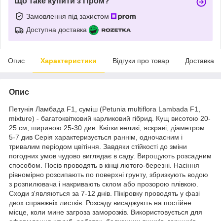
Що таке купити з Пром?
Замовлення під захистом
Доступна доставка
Опис
Характеристики
Відгуки про товар
Доставка
Опис
Петунія Ламбада F1, суміш (Petunia multiflora Lambada F1,
mixture) - багатоквітковий карликовий гібрид. Кущ висотою 20-
25 см, шириною 25-30 див. Квітки великі, яскраві, діаметром
5-7 див Серія характеризується раннім, одночасним і
тривалим періодом цвітіння. Завдяки стійкості до зміни
погодних умов чудово виглядає в саду. Вирощують розсадним
способом. Посів проводять в кінці лютого-березні. Насіння
рівномірно розсипають по поверхні грунту, збризкують водою
з розпилювача і накривають склом або прозорою плівкою.
Сходи з'являються за 7-12 днів. Пікіровку проводять у фазі
двох справжніх листків. Розсаду висаджують на постійне
місце, коли мине загроза заморозків. Використовується для