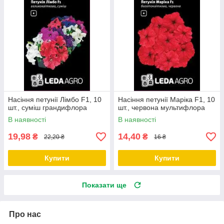
Насіння петунії Лімбо F1, 10
Насіння петунії Маріка F1, 10
шт., суміш грандифлора
шт., червона мультифлора
В наявності
В наявності
19,98
14,40
₴
₴
22,20 ₴
16 ₴
Купити
Купити
Показати ще
Про нас