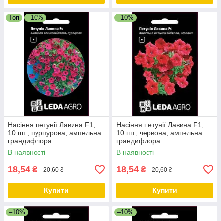
Топ
–10%
–10%
Насіння петунії Лавина F1,
Насіння петунії Лавина F1,
10 шт., пурпурова, ампельна
10 шт., червона, ампельна
грандифлора
грандифлора
В наявності
В наявності
18,54
18,54
₴
₴
20,60 ₴
20,60 ₴
Купити
Купити
–10%
–10%