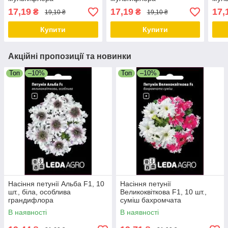
17,19
17,19
17,
₴
₴
19,10 ₴
19,10 ₴
Купити
Купити
Акційні пропозиції та новинки
Топ
–10%
Топ
–10%
Насіння петунії Альба F1, 10
Насіння петунії
шт., біла, особлива
Великоквіткова F1, 10 шт.,
грандифлора
суміш бахромчата
В наявності
В наявності