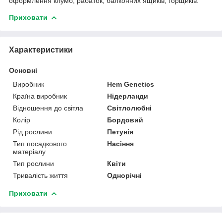
оформлення клумб, рабаток, балконних ящиків, горщиків.
Приховати
Характеристики
Основні
Виробник
Hem Genetics
Країна виробник
Нідерланди
Відношення до світла
Світлолюбні
Колір
Бордовий
Рід рослини
Петунія
Тип посадкового
Насіння
матеріалу
Тип рослини
Квіти
Тривалість життя
Однорічні
Приховати