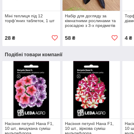
Міні теплиця під 12
Набір для догляду за
Торф
торф'яних таблеток, 1 шт
кімнатними рослинами та
діам
розсадою з 3-х предметів
28
58
4
₴
₴
₴
Подібні товари компанії
Насіння петунії Нана F1,
Насіння петунії Нана F1,
Насі
10 шт., вишукана суміш
10 шт., зіркова суміш
10 ш
мультифлора
мультифлора
мул