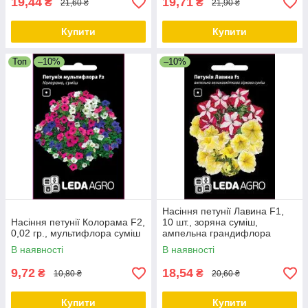
19,44
19,71
₴
₴
21,60 ₴
21,90 ₴
Купити
Купити
Топ
–10%
–10%
Насіння петунії Лавина F1,
Насіння петунії Колорама F2,
10 шт., зоряна суміш,
0,02 гр., мультифлора суміш
ампельна грандифлора
В наявності
В наявності
9,72
18,54
₴
₴
10,80 ₴
20,60 ₴
Купити
Купити