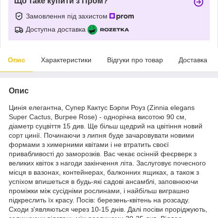
Що таке купити з Пром?
Замовлення під захистом
Доступна доставка
Опис
Характеристики
Відгуки про товар
Доставка
Опис
Цинія елегантна, Супер Кактус Бэрпи Роуз (Zinnia elegans
Super Cactus, Burpee Rose) - однорічна висотою 90 см,
діаметр суцвіття 15 див. Ще більш щедрий на цвітіння новий
сорт цинії. Починаючи з липня буде зачаровувати новими
формами з химерними квітами і не втратить своєї
привабливості до заморозків. Вас чекає осінній феєрверк з
великих квіток з нагоди закінчення літа. Заслуговує почесного
місця в вазонах, контейнерах, балконних ящиках, а також з
успіхом впишеться в будь-які садові ансамблі, заповнюючи
проміжки між сусідніми рослинами, і найбільш виграшно
підкреслить їх красу. Посів: березень-квітень на розсаду.
Сходи з'являються через 10-15 днів. Далі посіви проріджують,