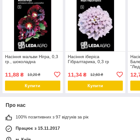
Насіння мальви Нігра, 0,3
Насіння іберіса
Насі
гр., шоколадна
Гібралтарика, 0,3 гр
Бале
"Лед
11,88
11,34
12,
₴
₴
13,20 ₴
12,60 ₴
Купити
Купити
Про нас
100% позитивних з 97 відгуків за рік
Працює з 15.11.2017
м. Київ