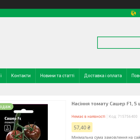
ї
Контакти
Новини та статті
Доставка і оплата
Пов
Насіння томату Сашер F1, 5
родаж
Немає в наявності
Код:
715756400
57,40 ₴
Мінімальна сума замовлення на сай