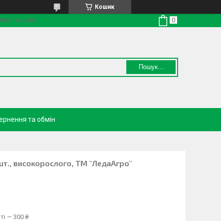
Кошик
Київ, Україна
Пошук...
ернення та обмін
 шт., високорослого, ТМ "ЛедаАгро"
ті — 300 ₴