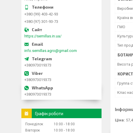
Виробни
+380 (99) 403-42-93
Країна 
+380 (97) 301-93-73
ГМО
https://semillas.in.ua/
Культур
Тип прод
info.semillas.agro@gmail.com
БОТАНІ
Висота 
+380973019373
КОРИСТ
+380973019373
Группа с
Клас нас
+380973019373
Інформ
Графік роботи
Ціна:
57,4
Понеділок
10:00
18:00
Вівторок
10:00
18:00