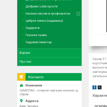
Добриво Leda просте
Насіння овочів в профпакетах
Цибуля сіянка (саджанка)
Сидерати
Газонна трава
Садовий інвентар
Відгуки
Сашер F1 
Про нас
короткими
високої я
зав'язува
загальною
Контакти
СЕМІЛЛАС - інтернет-магазин насіння і д
обрив
Характ
Київ, Україна
ОСНОВН