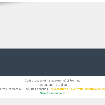
Сайт створений на маркетплейсі
Prom.ua
Продавець на Bigl.ua
СЕМІЛЛАС - інтернет-магазин насіння і добрив |
Поскаржитися на контент
|
Політика конф
Select Language
▼