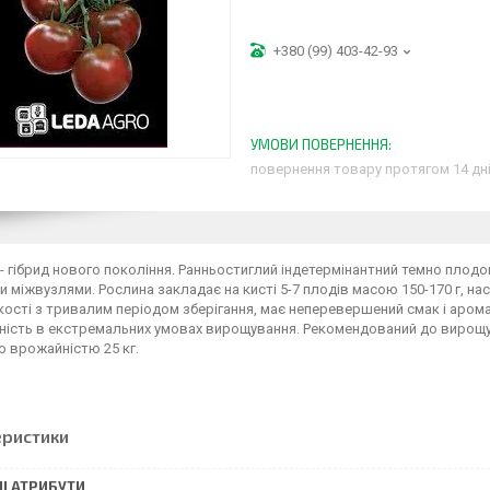
+380 (99) 403-42-93
повернення товару протягом 14 дн
- гібрид нового покоління. Ранньостиглий індетермінантний темно пло
 міжвузлями. Рослина закладає на кисті 5-7 плодів масою 150-170 г, н
кості з тривалим періодом зберігання, має неперевершений смак і арома
ність в екстремальних умовах вирощування. Рекомендований до вирощува
 врожайністю 25 кг.
еристики
І АТРИБУТИ