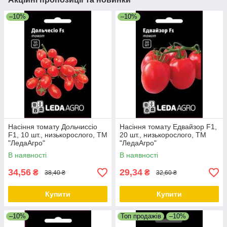
–10%
–10%
Насіння томату Дольчиссіо
Насіння томату Едвайзор F1,
F1, 10 шт., низькорослого, ТМ
20 шт., низькорослого, ТМ
"ЛедаАгро"
"ЛедаАгро"
В наявності
В наявності
34,56
29,34
₴
₴
38,40 ₴
32,60 ₴
Купити
Купити
–10%
Топ продажів
–10%