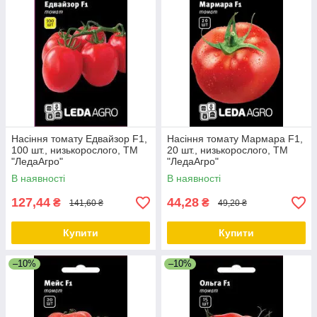
Насіння томату Едвайзор F1,
Насіння томату Мармара F1,
100 шт., низькорослого, ТМ
20 шт., низькорослого, ТМ
"ЛедаАгро"
"ЛедаАгро"
В наявності
В наявності
127,44
44,28
₴
₴
141,60 ₴
49,20 ₴
Купити
Купити
–10%
–10%