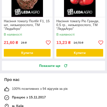
Насіння томату Полбіг F1, 15
Насіння томату Ріо Гранде,
шт., низькорослого, ТМ
0,5 гр., низькорослого, ТМ
"ЛедаАгро"
"ЛедаАгро"
В наявності
В наявності
21,60
13,23
₴
₴
24 ₴
14,70 ₴
Купити
Купити
Показати ще
Про нас
100% позитивних з 94 відгуків за рік
Працює з 15.11.2017
м. Київ