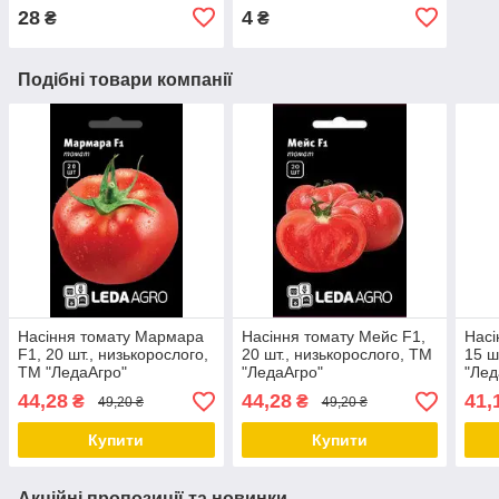
28
4
₴
₴
Подібні товари компанії
Насіння томату Мармара
Насіння томату Мейс F1,
Насі
F1, 20 шт., низькорослого,
20 шт., низькорослого, ТМ
15 ш
ТМ "ЛедаАгро"
"ЛедаАгро"
"Лед
44,28
44,28
41,
₴
₴
49,20 ₴
49,20 ₴
Купити
Купити
Акційні пропозиції та новинки