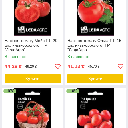
Насіння томату Мейс F1, 20
Насіння томату Ольга F1, 15
шт., низькорослого, ТМ
шт., низькорослого, ТМ
"ЛедаАгро"
"ЛедаАгро"
В наявності
В наявності
44,28
41,13
₴
₴
49,20 ₴
45,70 ₴
Купити
Купити
–10%
–10%