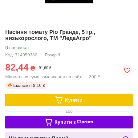
Насіння томату Ріо Гранде, 5 гр.,
низькорослого, ТМ "ЛедаАгро"
В наявності
Код: 714950386
Роздріб
82,44
₴
91,60 ₴
Мінімальна сума замовлення на сайті — 300 ₴
Економія
9.16 ₴
Купити
або
Купити з