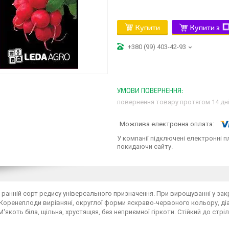
Купити
Купити з
+380 (99) 403-42-93
повернення товару протягом 14 дн
У компанії підключені електронні п
покидаючи сайту.
 ранній сорт редису універсального призначення. При вирощуванні у закр
. Коренеплоди вирівняні, округлої форми яскраво-червоного кольору, діа
М'якоть біла, щільна, хрустящяя, без неприємної гіркоти. Стійкий до стрі