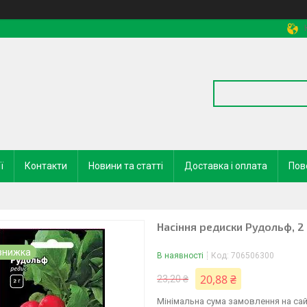
ї
Контакти
Новини та статті
Доставка і оплата
Пов
Насіння редиски Рудольф, 2 
В наявності
Код:
706506300
20,88 ₴
23,20 ₴
Мінімальна сума замовлення на сай