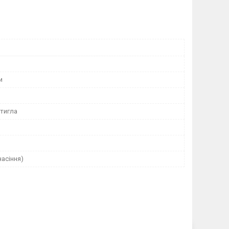
и
тигла
насіння)