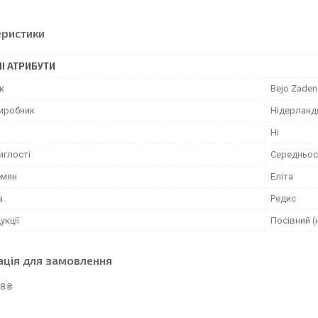
еристики
І АТРИБУТИ
к
Bejo Zaden
виробник
Нідерланд
Ні
иглості
Середньос
емян
Еліта
а
Редис
укції
Посівний (
ація для замовлення
8 ₴