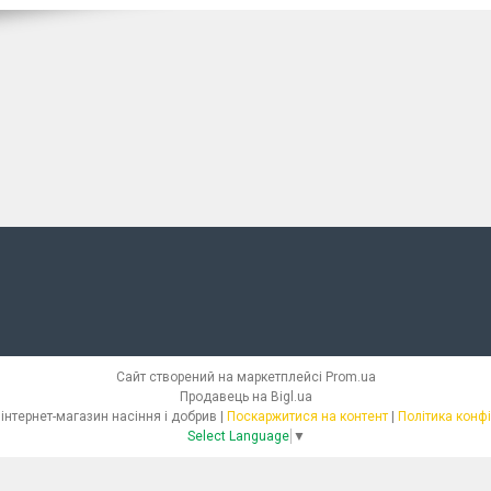
Сайт створений на маркетплейсі
Prom.ua
Продавець на Bigl.ua
СЕМІЛЛАС - інтернет-магазин насіння і добрив |
Поскаржитися на контент
|
Політика конф
Select Language
▼