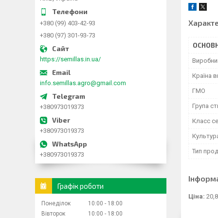
Характ
+380 (99) 403-42-93
+380 (97) 301-93-73
ОСНОВН
https://semillas.in.ua/
Виробни
Країна 
info.semillas.agro@gmail.com
ГМО
Група ст
+380973019373
Класс с
+380973019373
Культур
Тип прод
+380973019373
Інформ
Графік роботи
Ціна:
20,8
Понеділок
10:00
18:00
Вівторок
10:00
18:00