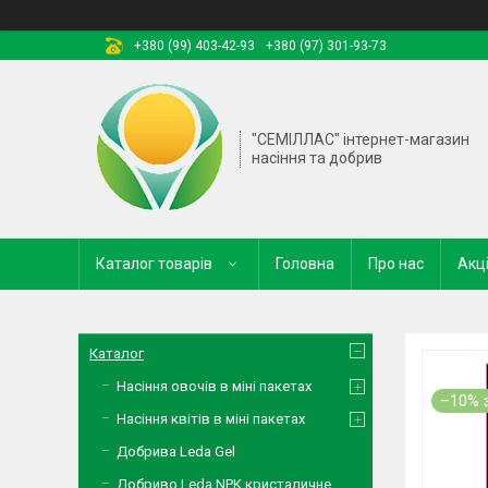
+380 (99) 403-42-93
+380 (97) 301-93-73
"СЕМІЛЛАС" інтернет-магазин
насіння та добрив
Каталог товарів
Головна
Про нас
Акці
Каталог
Насіння овочів в міні пакетах
–10%
Насіння квітів в міні пакетах
Добрива Leda Gel
Добриво Leda NPK кристаличне