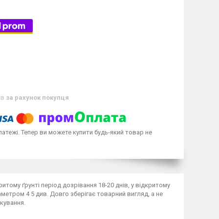
ів
за рахунок покупця
латежі. Тепер ви можете купити будь-який товар не
итому ґрунті період дозрівання 18-20 днів, у відкритому
метром 4 5 див. Довго зберігає товарний вигляд, а не
лкування.