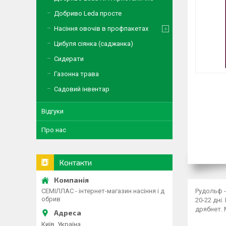
Добриво Leda просте
Насіння овочів в профпакетах
Цибуля сіянка (саджанка)
Сидерати
Газонна трава
Садовий інвентар
Відгуки
Про нас
Контакти
Рудольф -
СЕМІЛЛАС - інтернет-магазин насіння і д
обрив
20-22 дні
дрябнет. 
Київ, Україна