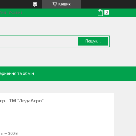
Кошик
Київ, Україна
Пошук...
ернення та обмін
гр., ТМ "ЛедаАгро"
ті — 300 ₴