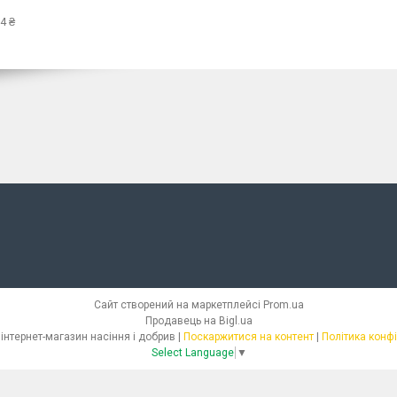
4 ₴
Сайт створений на маркетплейсі
Prom.ua
Продавець на Bigl.ua
СЕМІЛЛАС - інтернет-магазин насіння і добрив |
Поскаржитися на контент
|
Політика конф
Select Language
▼