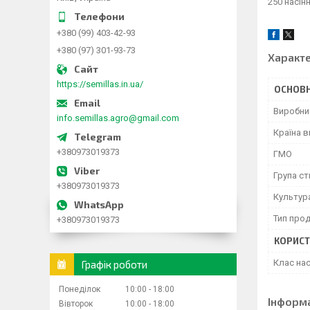
250 насін
+380 (99) 403-42-93
+380 (97) 301-93-73
Характ
https://semillas.in.ua/
ОСНОВН
Виробни
info.semillas.agro@gmail.com
Країна 
+380973019373
ГМО
Група ст
+380973019373
Культур
Тип прод
+380973019373
КОРИСТ
Клас нас
Графік роботи
Понеділок
10:00
18:00
Інформ
Вівторок
10:00
18:00