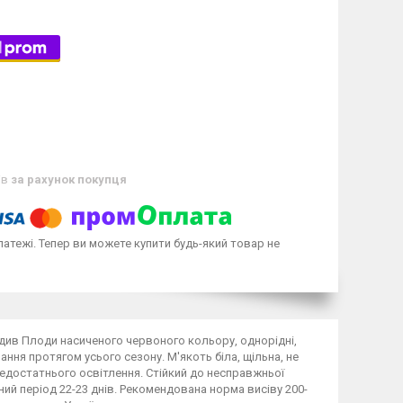
ів
за рахунок покупця
латежі. Тепер ви можете купити будь-який товар не
 див Плоди насиченого червоного кольору, однорідні,
ння протягом усього сезону. М'якоть біла, щільна, не
едостатнього освітлення. Стійкий до несправжньої
ий період 22-23 днів. Рекомендована норма висіву 200-