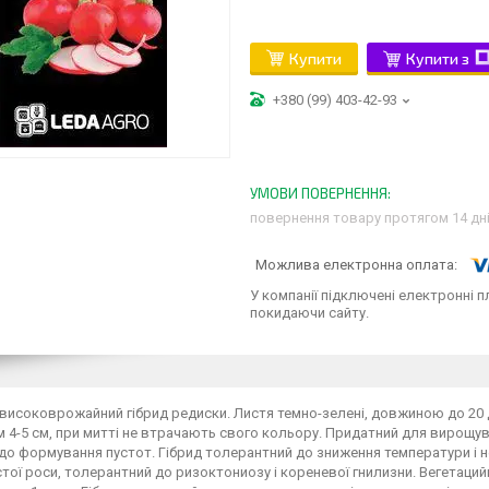
Купити
Купити з
+380 (99) 403-42-93
повернення товару протягом 14 дн
У компанії підключені електронні п
покидаючи сайту.
- високоврожайний гібрид редиски. Листя темно-зелені, довжиною до 20
 4-5 см, при митті не втрачають свого кольору. Придатний для вирощува
до формування пустот. Гібрид толерантний до зниження температури і н
ої роси, толерантний до ризоктониозу і кореневої гнилизни. Вегетацийн