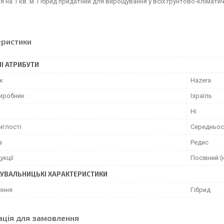
ня на 1 кв. м. Гібрид придатний для вирощування у всіх грунтово-клімати
еристики
І АТРИБУТИ
к
Hazera
виробник
Ізраїль
Ні
иглості
Середньос
а
Редис
укції
Посівний (
УВАЛЬНИЦЬКІ ХАРАКТЕРИСТИКИ
іння
Гібрид
ація для замовлення