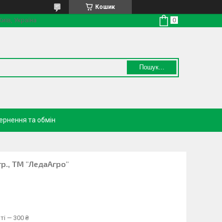
Кошик
Київ, Україна
Пошук...
ернення та обмін
гр., ТМ "ЛедаАгро"
ті — 300 ₴