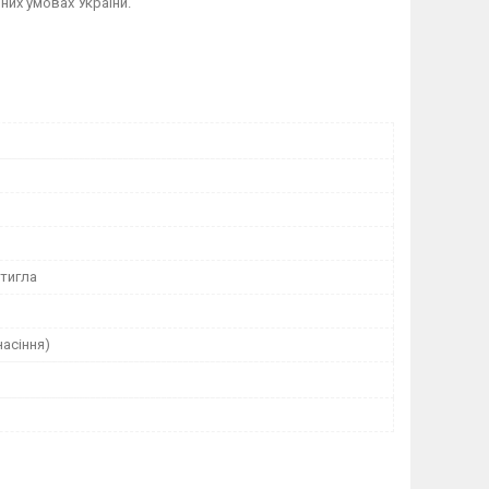
чних умовах України.
тигла
насіння)