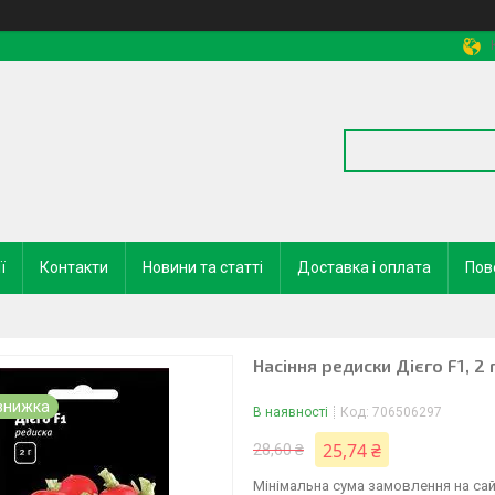
ї
Контакти
Новини та статті
Доставка і оплата
Пов
Насіння редиски Дієго F1, 2 
В наявності
Код:
706506297
25,74 ₴
28,60 ₴
Мінімальна сума замовлення на сай