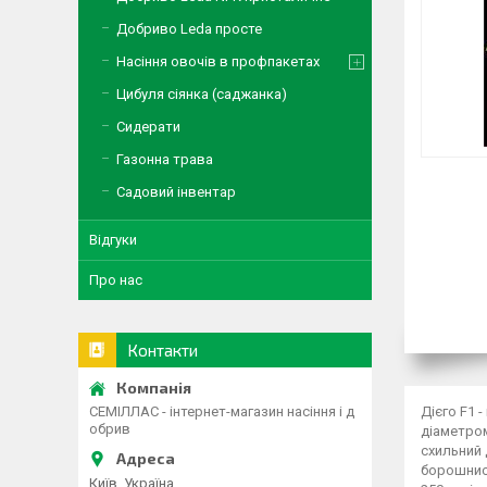
Добриво Leda просте
Насіння овочів в профпакетах
Цибуля сіянка (саджанка)
Сидерати
Газонна трава
Садовий інвентар
Відгуки
Про нас
Контакти
Дієго F1 
СЕМІЛЛАС - інтернет-магазин насіння і д
обрив
діаметром
схильний 
борошнист
Київ, Україна