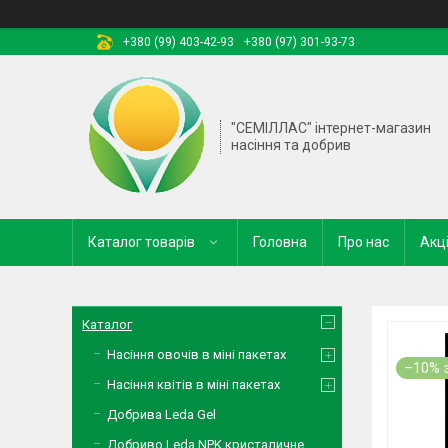
+380 (99) 403-42-93
+380 (97) 301-93-73
"СЕМІЛЛАС" інтернет-магазин
насіння та добрив
Каталог товарів
Головна
Про нас
Акці
Каталог
Насіння овочів в міні пакетах
–10%
Насіння квітів в міні пакетах
Добрива Leda Gel
Добриво Leda NPK кристаличне