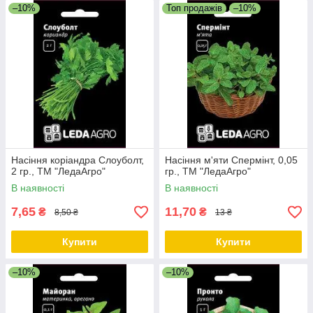
–10%
Топ продажів
–10%
Насіння коріандра Слоуболт,
Насіння м'яти Спермінт, 0,05
2 гр., ТМ "ЛедаАгро"
гр., ТМ "ЛедаАгро"
В наявності
В наявності
7,65
11,70
₴
₴
8,50 ₴
13 ₴
Купити
Купити
–10%
–10%