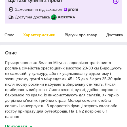
Що таке купити з Пром?
Замовлення під захистом
Доступна доставка
Опис
Характеристики
Відгуки про товар
Доставка
Опис
Гірчиця японська Зелена Мізуна - однорічна трав'яниста
рослина сімейства хрестоцвітих висотою 20-30 см Вирощують
як самостійну культуру, або як ущільнювач у відкритому і
захищеному грунті з міжряддями 45 і 25 див. Через 25-30 днів
після посіву рослини набувають збиральну стиглість. Листя
прибирають вибірково. Листя зелені, вузькі, дрібно порізані з
бахромою по краях. Їх використовують для салатів, як гарнір
до різних м'ясних і рибних страв. Молоді соковиті стебла
солять і консервують. З проростків гірчиці готують салат або
гостру приправу для бутербродів. На 1 м2 потрібно 6 г
насіння.
Приховати