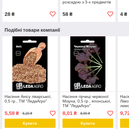
розсадою з 3-х предметів
28
58
4
₴
₴
₴
Подібні товари компанії
Насіння Анісу лікарської,
Насіння гірчиці червоної
Насі
0,5 гр., ТМ "ЛедаАгро"
Мізуна, 0,5 гр., японської,
Лімо
ТМ "ЛедаАгро"
лим
"Лед
5,58
8,01
9,7
₴
₴
6,20 ₴
8,90 ₴
Купити
Купити