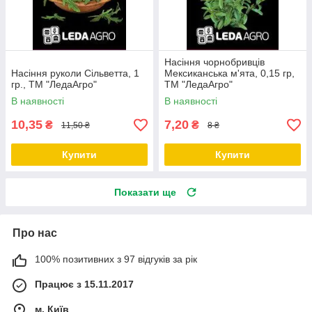
Насіння чорнобривців
Насіння руколи Сільветта, 1
Мексиканська м'ята, 0,15 гр,
гр., ТМ "ЛедаАгро"
ТМ "ЛедаАгро"
В наявності
В наявності
10,35
7,20
₴
₴
11,50 ₴
8 ₴
Купити
Купити
Показати ще
Про нас
100% позитивних з 97 відгуків за рік
Працює з 15.11.2017
м. Київ