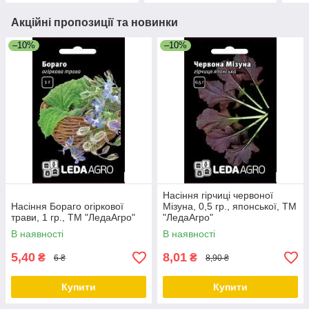
Акційні пропозиції та новинки
–10%
–10%
Насіння гірчиці червоної
Насіння Бораго огіркової
Мізуна, 0,5 гр., японської, ТМ
трави, 1 гр., ТМ "ЛедаАгро"
"ЛедаАгро"
В наявності
В наявності
5,40
8,01
₴
₴
6 ₴
8,90 ₴
Купити
Купити