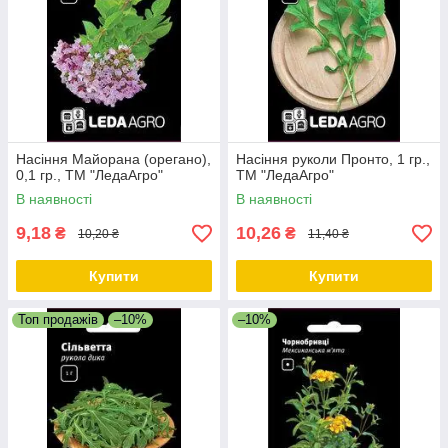
Насіння Майорана (орегано),
Насіння руколи Пронто, 1 гр.,
0,1 гр., ТМ "ЛедаАгро"
ТМ "ЛедаАгро"
В наявності
В наявності
9,18
10,26
₴
₴
10,20 ₴
11,40 ₴
Купити
Купити
Топ продажів
–10%
–10%