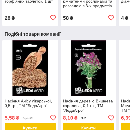
торф'яних таблеток, 1 шт
кімнатними рослинами та
діам
розсадою з 3-х предметів
28
58
4
₴
₴
₴
Подібні товари компанії
Насіння Анісу лікарської,
Насіння деревію Вишнева
Насі
0,5 гр., ТМ "ЛедаАгро"
королева, 0,1 гр., ТМ
Мізу
"ЛедаАгро"
ТМ "
5,58
8,10
6,3
₴
₴
6,20 ₴
9 ₴
Купити
Купити