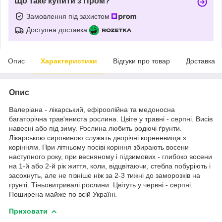
Що таке купити з Пром?
Замовлення під захистом
Доступна доставка
Опис
Характеристики
Відгуки про товар
Доставка
Опис
Валеріана - лікарський, ефіроолійна та медоносна
багаторічна трав'яниста рослина. Цвіте у травні - серпні. Висів
навесні або під зиму. Рослина любить родючі ґрунти.
Лікарською сировиною служать дворічні кореневища з
корінням. При літньому посіві коріння збирають восени
наступного року, при весняному і підзимових - глибоко восени
на 1-й або 2-й рік життя, коли, відцвітаючи, стебла побуріють і
засохнуть, але не пізніше ніж за 2-3 тижні до заморозків на
грунті. Тіньовитривалі рослини. Цвітуть у червні - серпні.
Поширена майже по всій Україні.
Приховати