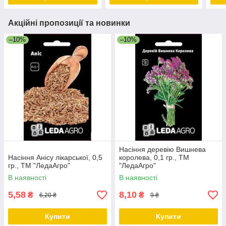
Акційні пропозиції та новинки
–10%
–10%
Насіння деревію Вишнева
Насіння Анісу лікарської, 0,5
королева, 0,1 гр., ТМ
гр., ТМ "ЛедаАгро"
"ЛедаАгро"
В наявності
В наявності
5,58
8,10
₴
₴
6,20 ₴
9 ₴
Купити
Купити