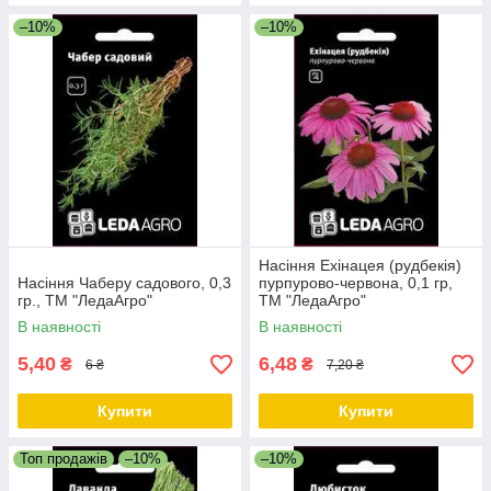
–10%
–10%
Насіння Ехінацея (рудбекія)
Насіння Чаберу садового, 0,3
пурпурово-червона, 0,1 гр,
гр., ТМ "ЛедаАгро"
ТМ "ЛедаАгро"
В наявності
В наявності
5,40
6,48
₴
₴
6 ₴
7,20 ₴
Купити
Купити
Топ продажів
–10%
–10%