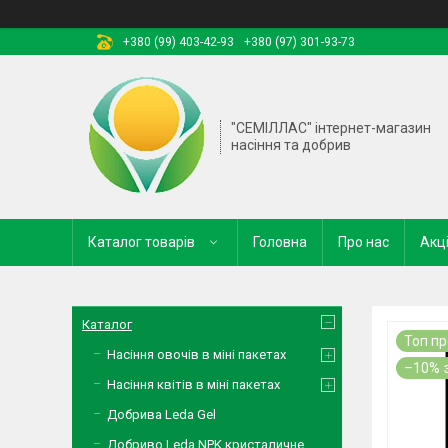
+380 (99) 403-42-93
+380 (97) 301-93-73
"СЕМІЛЛАС" інтернет-магазин
насіння та добрив
Каталог товарів
Головна
Про нас
Акці
Каталог
Топ п
Насіння овочів в міні пакетах
–10%
Насіння квітів в міні пакетах
Добрива Leda Gel
Добриво Leda NPK кристаличне