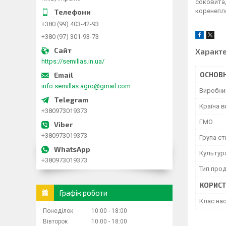
соковита,
коренепло
+380 (99) 403-42-93
+380 (97) 301-93-73
Характ
https://semillas.in.ua/
ОСНОВН
info.semillas.agro@gmail.com
Виробни
Країна 
+380973019373
ГМО
+380973019373
Група ст
Культур
+380973019373
Тип прод
КОРИСТ
Графік роботи
Клас нас
Понеділок
10:00
18:00
Вівторок
10:00
18:00