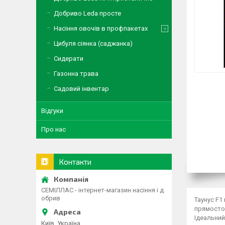
Добриво Leda просте
Насіння овочів в профпакетах
Цибуля сіянка (саджанка)
Сидерати
Газонна трава
Садовий інвентар
Відгуки
Про нас
Контакти
СЕМІЛЛАС - інтернет-магазин насіння і д
обрив
Таунус F1
прямостоя
Ідеальний
Київ, Україна