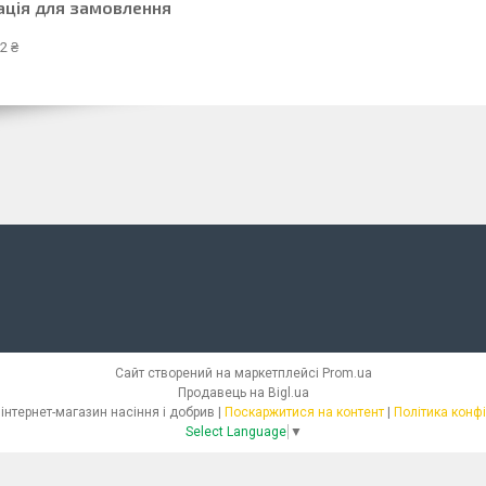
ація для замовлення
2 ₴
Сайт створений на маркетплейсі
Prom.ua
Продавець на Bigl.ua
СЕМІЛЛАС - інтернет-магазин насіння і добрив |
Поскаржитися на контент
|
Політика конф
Select Language
▼