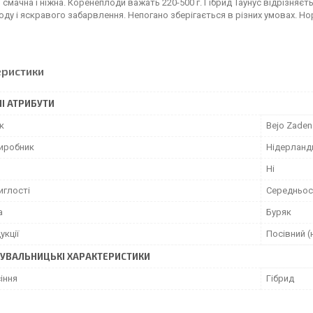
 смачна і ніжна. Коренеплоди важать 220-500 г. Гібрид Таунус відрізняє
ду і яскравого забарвлення. Непогано зберігається в різних умовах. Норм
еристики
І АТРИБУТИ
к
Bejo Zaden
виробник
Нідерланд
Ні
иглості
Середньос
а
Буряк
укції
Посівний (
УВАЛЬНИЦЬКІ ХАРАКТЕРИСТИКИ
іння
Гібрид