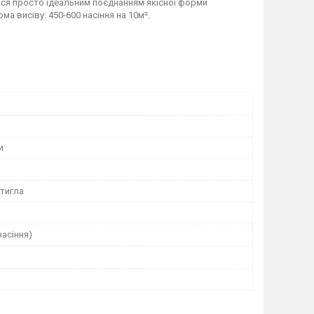
ться просто ідеальним поєднанням якісної форми
а висіву: 450-600 насіння на 10м².
и
тигла
насіння)