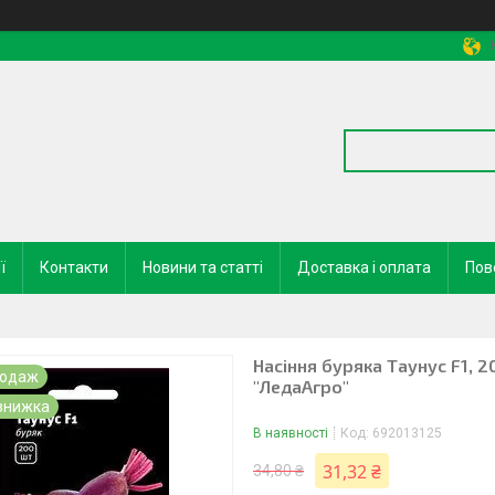
ї
Контакти
Новини та статті
Доставка і оплата
Пов
Насіння буряка Таунус F1, 2
родаж
"ЛедаАгро"
В наявності
Код:
692013125
31,32 ₴
34,80 ₴