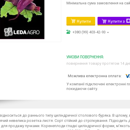
Мінімальна сума замовлення на сай
Купити
Купити з
+380 (99) 403-42-93
повернення товару протягом 14 дн
У компанії підключені електронні п
покидаючи сайту.
 відноситься до раннього типу циліндричної столового буряка. В цілому, 
чий невелика розетка листя. Сорт стійкий до стрілкування. Підходить 
 для продажу пучками. Коренеплоди гладкі циліндричної форми, м'якоть 