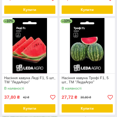
Купити
Купити
–10%
–10%
Насіння кавуна Леді F1, 5 шт.,
Насіння кавуна Трофі F1, 5
ТМ "ЛедаАгро"
шт., ТМ "ЛедаАгро"
В наявності
В наявності
37,80
27,72
₴
₴
42 ₴
30,80 ₴
Купити
Купити