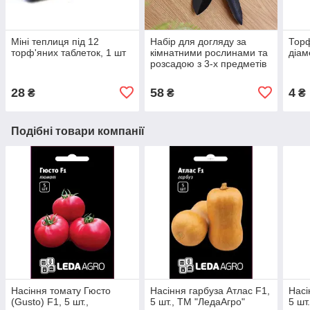
Міні теплиця під 12
Набір для догляду за
Торф
торф'яних таблеток, 1 шт
кімнатними рослинами та
діам
розсадою з 3-х предметів
28
58
4
₴
₴
₴
Подібні товари компанії
Насіння томату Гюсто
Насіння гарбуза Атлас F1,
Насі
(Gusto) F1, 5 шт.,
5 шт., ТМ "ЛедаАгро"
5 шт