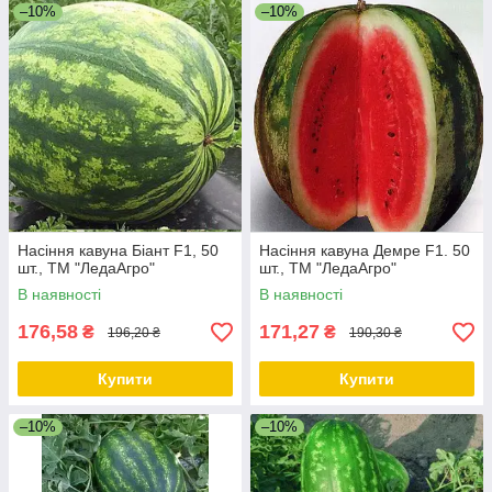
–10%
–10%
Насіння кавуна Біант F1, 50
Насіння кавуна Демре F1. 50
шт., ТМ "ЛедаАгро"
шт., ТМ "ЛедаАгро"
В наявності
В наявності
176,58
171,27
₴
₴
196,20 ₴
190,30 ₴
Купити
Купити
–10%
–10%