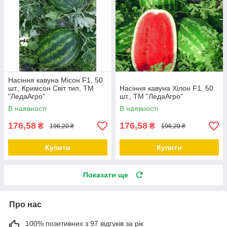
Насіння кавуна Місон F1, 50
шт., Кримсон Світ тип, ТМ
Насіння кавуна Хілон F1, 50
"ЛедаАгро"
шт., ТМ "ЛедаАгро"
В наявності
В наявності
176,58
176,58
₴
₴
196,20 ₴
196,20 ₴
Купити
Купити
Показати ще
Про нас
100% позитивних з 97 відгуків за рік