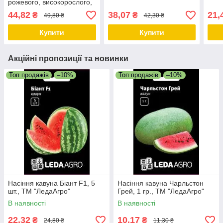
рожевого, високорослого,
ТМ "ЛедаАгро"
44,82
38,07
21,
₴
₴
49,80 ₴
42,30 ₴
Купити
Купити
Акційні пропозиції та новинки
Топ продажів
–10%
Топ продажів
–10%
Насіння кавуна Біант F1, 5
Насіння кавуна Чарльстон
шт., ТМ "ЛедаАгро"
Грей, 1 гр., ТМ "ЛедаАгро"
В наявності
В наявності
22,32
10,17
₴
₴
24,80 ₴
11,30 ₴