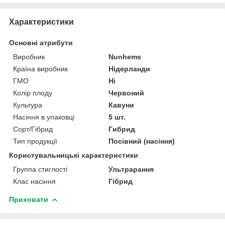
Характеристики
Основні атрибути
Виробник
Nunhems
Країна виробник
Нідерланди
ГМО
Ні
Колір плоду
Червоний
Культура
Кавуни
Насіння в упаковці
5 шт.
Сорт/Гібрид
Гибрид
Тип продукції
Посівний (насіння)
Користувальницькі характеристики
Группа стиглості
Ультрарання
Клас насіння
Гібрид
Приховати