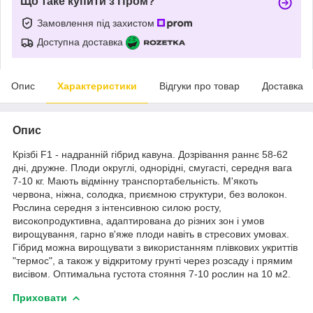
Що таке купити з Пром?
Замовлення під захистом
Доступна доставка
Опис
Характеристики
Відгуки про товар
Доставка
Опис
Крізбі F1 - надранній гібрид кавуна. Дозрівання раннє 58-62
дні, дружне. Плоди округлі, однорідні, смугасті, середня вага
7-10 кг. Мають відмінну транспортабельність. М'якоть
червона, ніжна, солодка, приємною структури, без волокон.
Рослина середня з інтенсивною силою росту,
високопродуктивна, адаптирована до різних зон і умов
вирощування, гарно в'яже плоди навіть в стресових умовах.
Гібрид можна вирощувати з використанням плівкових укриттів
"термос", а також у відкритому грунті через розсаду і прямим
висівом. Оптимальна густота стояння 7-10 рослин на 10 м2.
Приховати