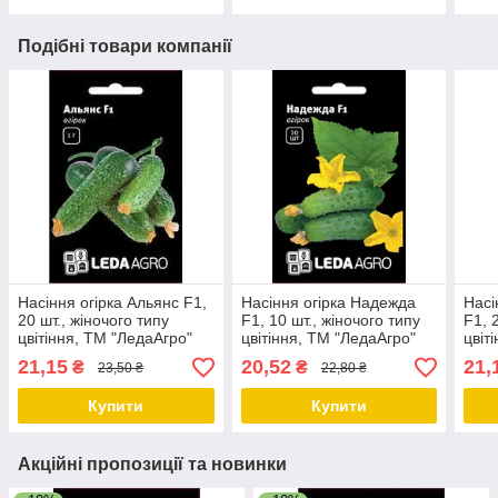
Подібні товари компанії
Насіння огірка Альянс F1,
Насіння огірка Надежда
Насі
20 шт., жіночого типу
F1, 10 шт., жіночого типу
F1, 
цвітіння, ТМ "ЛедаАгро"
цвітіння, ТМ "ЛедаАгро"
цвіт
21,15
20,52
21,
₴
₴
23,50 ₴
22,80 ₴
Купити
Купити
Акційні пропозиції та новинки