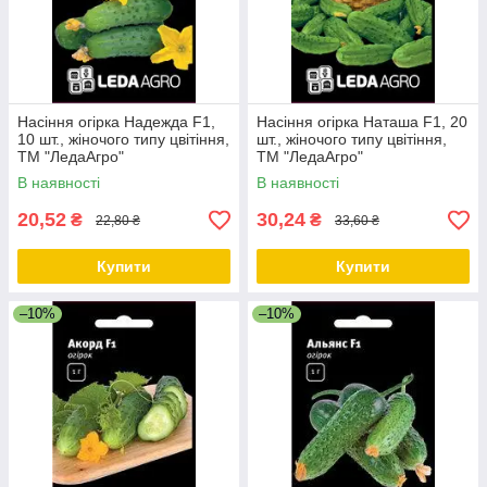
Насіння огірка Надежда F1,
Насіння огірка Наташа F1, 20
10 шт., жіночого типу цвітіння,
шт., жіночого типу цвітіння,
ТМ "ЛедаАгро"
ТМ "ЛедаАгро"
В наявності
В наявності
20,52
30,24
₴
₴
22,80 ₴
33,60 ₴
Купити
Купити
–10%
–10%