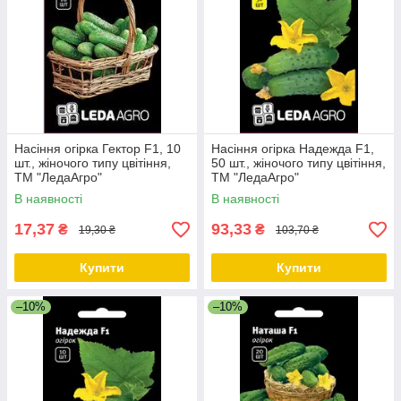
Насіння огірка Гектор F1, 10
Насіння огірка Надежда F1,
шт., жіночого типу цвітіння,
50 шт., жіночого типу цвітіння,
ТМ "ЛедаАгро"
ТМ "ЛедаАгро"
В наявності
В наявності
17,37
93,33
₴
₴
19,30 ₴
103,70 ₴
Купити
Купити
–10%
–10%