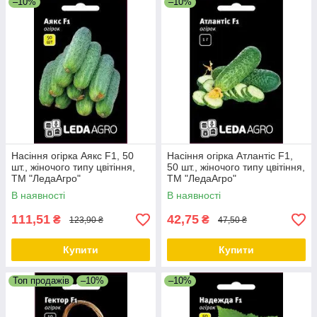
–10%
–10%
Насіння огірка Аякс F1, 50
Насіння огірка Атлантіс F1,
шт., жіночого типу цвітіння,
50 шт., жіночого типу цвітіння,
ТМ "ЛедаАгро"
ТМ "ЛедаАгро"
В наявності
В наявності
111,51
42,75
₴
₴
123,90 ₴
47,50 ₴
Купити
Купити
Топ продажів
–10%
–10%