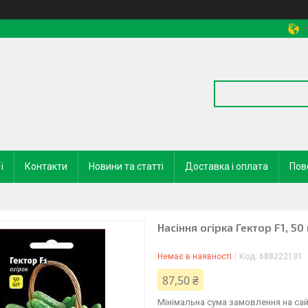
ї
Контакти
Новини та статті
Доставка і оплата
Пов
Насіння огірка Гектор F1, 50
Немає в наявності
Код:
688222131
87,50 ₴
Мінімальна сума замовлення на сай