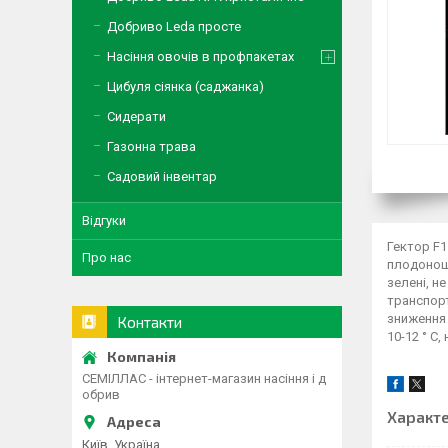
Добриво Leda просте
Насіння овочів в профпакетах
Цибуля сіянка (саджанка)
Сидерати
Газонна трава
Садовий інвентар
Відгуки
Гектор F1
Про нас
плодоноше
зелені, н
транспорт
зниження 
Контакти
10-12 ° С,
СЕМІЛЛАС - інтернет-магазин насіння і д
обрив
Характ
Київ, Україна