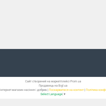
Сайт створений на маркетплейсі
Prom.ua
Продавець на Bigl.ua
СЕМІЛЛАС - інтернет-магазин насіння і добрив |
Поскаржитися на контент
|
Політика конф
Select Language
▼