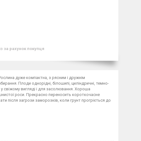
ів
за рахунок покупця
 Рослина дуже компактна, з рясним і дружнім
рання. Плоди однорідні, білошипі, циліндричні, темно-
я у свіжому вигляді і для засолювання. Хороша
ошнистої роси. Прекрасно переносить короткочасне
ти після загрози заморозків, коли грунт прогріється до