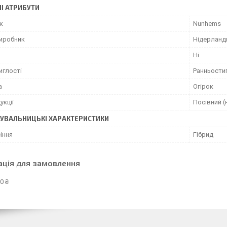
І АТРИБУТИ
к
Nunhems
виробник
Нідерланд
Ні
иглості
Ранньости
а
Огірок
укції
Посівний (
УВАЛЬНИЦЬКІ ХАРАКТЕРИСТИКИ
іння
Гібрид
ація для замовлення
0 ₴