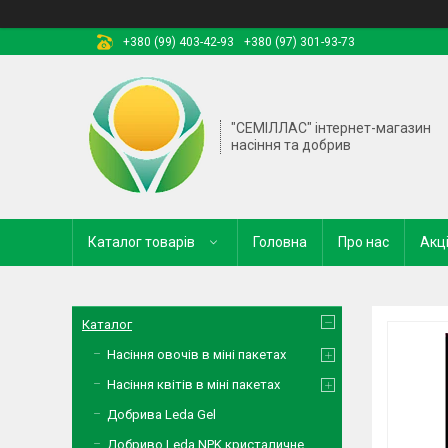
+380 (99) 403-42-93
+380 (97) 301-93-73
"СЕМІЛЛАС" інтернет-магазин
насіння та добрив
Каталог товарів
Головна
Про нас
Акці
Каталог
Насіння овочів в міні пакетах
Насіння квітів в міні пакетах
Добрива Leda Gel
Добриво Leda NPK кристаличне