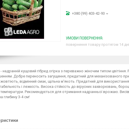
+380 (99) 403-42-93
повернення товару протягом 14 дн
 - надранній кущовий гібрид огірка з переважно жіночим типом цвітіння.
нням. Добре переносить загущення, придатний для механізованого приби
е жовтіють, відмінний смак, щільна м'якоть. Придатний для використанн
абельність і лежкість. Висока стійкість до вірусних захворювань, бор
температури. Рекомендується для отримання надранньої врожаю. Висіва
 на глибину 3-4 см!
еристики