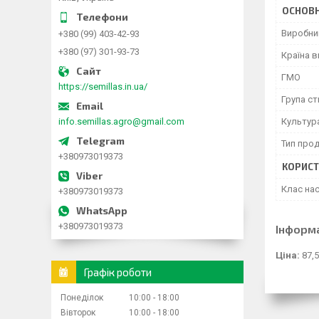
ОСНОВН
Виробни
+380 (99) 403-42-93
+380 (97) 301-93-73
Країна 
ГМО
https://semillas.in.ua/
Група ст
info.semillas.agro@gmail.com
Культур
Тип прод
+380973019373
КОРИСТ
Клас нас
+380973019373
+380973019373
Інформ
Ціна:
87,5
Графік роботи
Понеділок
10:00
18:00
Вівторок
10:00
18:00