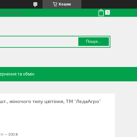
Кошик
Київ, Україна
Пошук...
ернення та обмін
 шт., жіночого типу цвітіння, ТМ "ЛедаАгро"
ті — 300 ₴