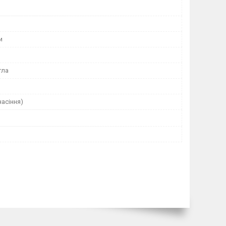
и
гла
насіння)