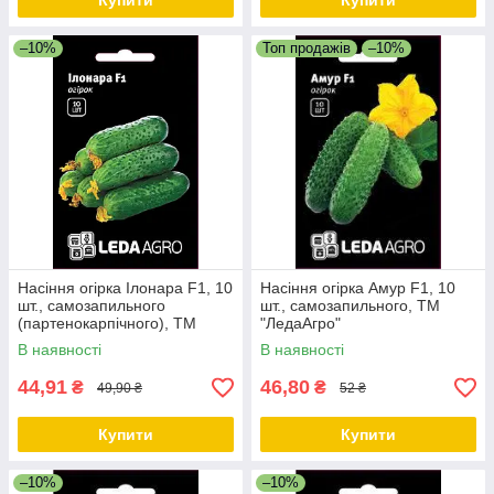
Купити
Купити
–10%
Топ продажів
–10%
Насіння огірка Ілонара F1, 10
Насіння огірка Амур F1, 10
шт., самозапильного
шт., самозапильного, ТМ
(партенокарпічного), ТМ
"ЛедаАгро"
"ЛєдаАгро"
В наявності
В наявності
44,91
46,80
₴
₴
49,90 ₴
52 ₴
Купити
Купити
–10%
–10%