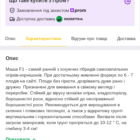
Що таке купити з Пром?
Замовлення під захистом
Доступна доставка
Опис
Характеристики
Відгуки про товар
Доставка
Опис
Маша F1 - самий ранній з існуючих гібридів самозапильних
огірків-корнішонів. При достатньому живленні формує по 6 - 7
плодів на сайті. Плоди без гіркоти, дозрівають дуже рано і
дружно. Призначені для вживання в свіжому вигляді і
переробки. Стійкий до вірусу мозаїки огірка, кладоспоріозу,
борошнистої роси, відносно стійкий до несправжньої
борошнистої роси. Рекомендується для вирощування в
скляних і плівкових теплицях, а також у відкритому грунті
вертикальним і горизонтальним способами. Висівати після
загрози заморозків, коли грунт прогріється до 10-12 ° С, на
глибину 3-4 см!
Приховати