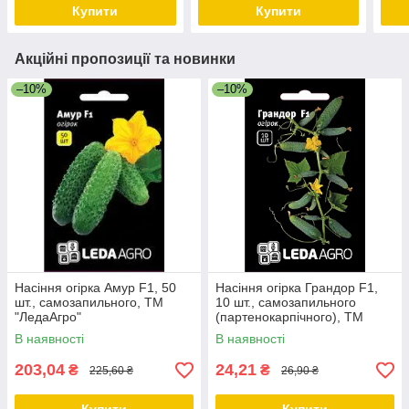
Купити
Купити
Акційні пропозиції та новинки
–10%
–10%
Насіння огірка Амур F1, 50
Насіння огірка Грандор F1,
шт., самозапильного, ТМ
10 шт., самозапильного
"ЛедаАгро"
(партенокарпічного), ТМ
"ЛєдаАгро"
В наявності
В наявності
203,04
24,21
₴
₴
225,60 ₴
26,90 ₴