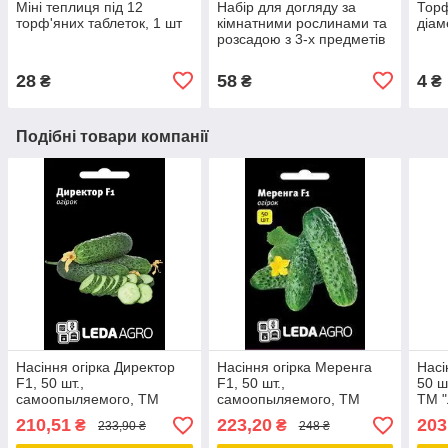
Міні теплиця під 12
Набір для догляду за
Торф
торф'яних таблеток, 1 шт
кімнатними рослинами та
діам
розсадою з 3-х предметів
28
58
4
₴
₴
₴
Подібні товари компанії
Насіння огірка Директор
Насіння огірка Меренга
Насі
F1, 50 шт.,
F1, 50 шт.,
50 ш
самоопыляемого, ТМ
самоопыляемого, ТМ
ТМ "
"ЛедаАгро"
"ЛедаАгро"
210,51
223,20
203
₴
₴
233,90 ₴
248 ₴