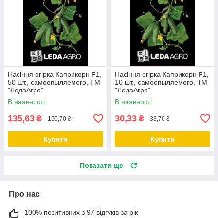
Насіння огірка Каприкорн F1,
Насіння огірка Каприкорн F1,
50 шт., самоопыляемого, ТМ
10 шт., самоопыляемого, ТМ
"ЛедаАгро"
"ЛедаАгро"
В наявності
В наявності
135,63
30,33
₴
₴
150,70 ₴
33,70 ₴
Купити
Купити
Показати ще
Про нас
100% позитивних з 97 відгуків за рік