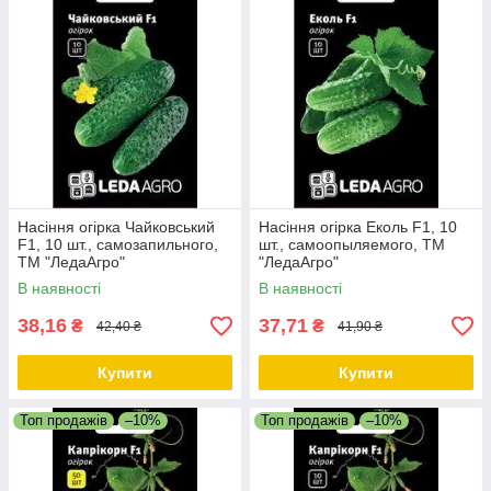
Насіння огірка Чайковський
Насіння огірка Еколь F1, 10
F1, 10 шт., самозапильного,
шт., самоопыляемого, ТМ
ТМ "ЛедаАгро"
"ЛедаАгро"
В наявності
В наявності
38,16
37,71
₴
₴
42,40 ₴
41,90 ₴
Купити
Купити
Топ продажів
–10%
Топ продажів
–10%