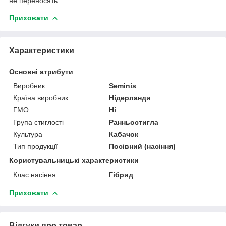
не переносять.
Приховати
Характеристики
Основні атрибути
Виробник
Seminis
Країна виробник
Нідерланди
ГМО
Ні
Група стиглості
Ранньостигла
Культура
Кабачок
Тип продукції
Посівний (насіння)
Користувальницькі характеристики
Клас насіння
Гібрид
Приховати
Відгуки про товар