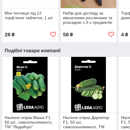
Міні теплиця під 12
Набір для догляду за
Торф
торф'яних таблеток, 1 шт
кімнатними рослинами та
діам
розсадою з 3-х предметів
28
58
4
₴
₴
₴
Подібні товари компанії
Насіння огірка Маша F1,
Насіння огірка Директор
Насі
50 шт., самоопыляемого,
F1, 50 шт.,
F1, 
ТМ "ЛедаАгро"
самоопыляемого, ТМ
сам