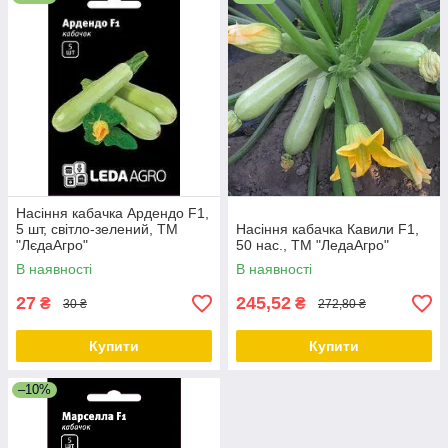
Насіння кабачка Ардендо F1,
5 шт, світло-зелений, ТМ
Насіння кабачка Кавили F1,
"ЛєдаАгро"
50 нас., ТМ "ЛедаАгро"
В наявності
В наявності
27
245,52
₴
₴
30 ₴
272,80 ₴
Купити
Купити
–10%