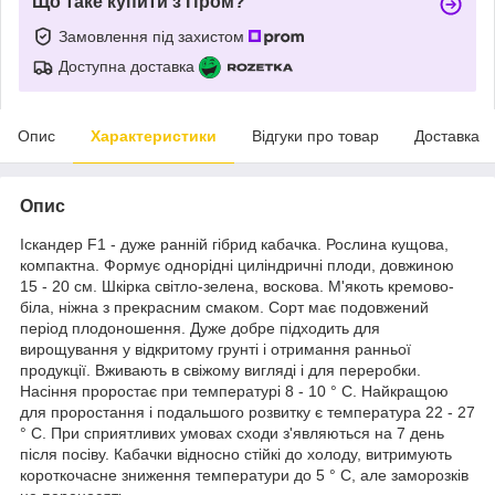
Що таке купити з Пром?
Замовлення під захистом
Доступна доставка
Опис
Характеристики
Відгуки про товар
Доставка
Опис
Іскандер F1 - дуже ранній гібрид кабачка. Рослина кущова,
компактна. Формує однорідні циліндричні плоди, довжиною
15 - 20 см. Шкірка світло-зелена, воскова. М'якоть кремово-
біла, ніжна з прекрасним смаком. Сорт має подовжений
період плодоношення. Дуже добре підходить для
вирощування у відкритому грунті і отримання ранньої
продукції. Вживають в свіжому вигляді і для переробки.
Насіння проростає при температурі 8 - 10 ° C. Найкращою
для проростання і подальшого розвитку є температура 22 - 27
° C. При сприятливих умовах сходи з'являються на 7 день
після посіву. Кабачки відносно стійкі до холоду, витримують
короткочасне зниження температури до 5 ° C, але заморозків