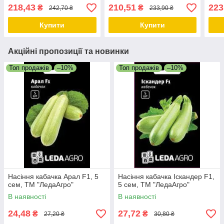
"ЛедаАгро"
"Лед
218,43
210,51
223
₴
₴
242,70 ₴
233,90 ₴
Купити
Купити
Акційні пропозиції та новинки
Топ продажів
–10%
Топ продажів
–10%
Насіння кабачка Арал F1, 5
Насіння кабачка Іскандер F1,
сем, ТМ "ЛедаАгро"
5 сем, ТМ "ЛедаАгро"
В наявності
В наявності
24,48
27,72
₴
₴
27,20 ₴
30,80 ₴