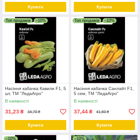
Купити
Купити
Топ продажів
–10%
Топ продажів
–10%
Насіння кабачка Кавили F1, 5
Насіння кабачка Санлайт F1,
шт, ТМ "ЛедаАгро"
5 сем, ТМ "ЛедаАгро"
В наявності
В наявності
31,23
37,44
₴
₴
34,70 ₴
41,60 ₴
Купити
Купити
–10%
–10%