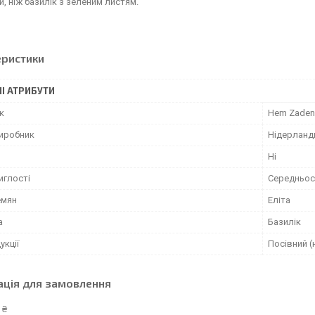
, ніж базилік з зеленим листям.
еристики
І АТРИБУТИ
к
Hem Zaden
виробник
Нідерланд
Ні
иглості
Середньос
емян
Еліта
а
Базилік
укції
Посівний (
ація для замовлення
 ₴