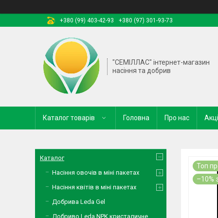
+380 (99) 403-42-93
+380 (97) 301-93-73
"СЕМІЛЛАС" інтернет-магазин
насіння та добрив
Каталог товарів
Головна
Про нас
Акці
Каталог
Топ п
Насіння овочів в міні пакетах
–10%
Насіння квітів в міні пакетах
Добрива Leda Gel
Добриво Leda NPK кристаличне