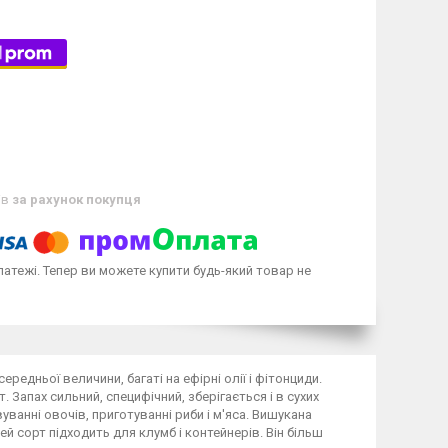
ів
за рахунок покупця
латежі. Тепер ви можете купити будь-який товар не
редньої величини, багаті на ефірні олії і фітонциди.
 Запах сильний, специфічний, зберігається і в сухих
ванні овочів, приготуванні риби і м'яса. Вишукана
й сорт підходить для клумб і контейнерів. Він більш