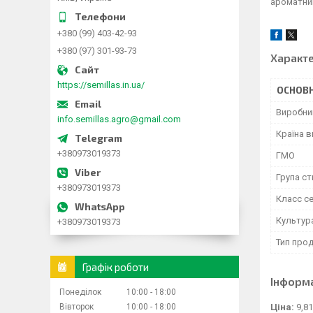
ароматний
+380 (99) 403-42-93
+380 (97) 301-93-73
Характ
https://semillas.in.ua/
ОСНОВН
Виробни
info.semillas.agro@gmail.com
Країна 
+380973019373
ГМО
Група ст
+380973019373
Класс с
Культур
+380973019373
Тип прод
Графік роботи
Інформ
Понеділок
10:00
18:00
Вівторок
10:00
18:00
Ціна:
9,81