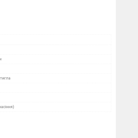
и
тигла
насіння)