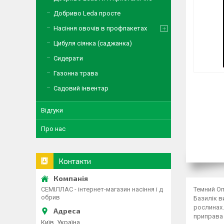
Добриво Leda просте
Насіння овочів в профпакетах
Цибуля сіянка (саджанка)
Сидерати
Газонна трава
Садовий інвентар
Відгуки
Про нас
Контакти
Темний Оп
СЕМІЛЛАС - інтернет-магазин насіння і д
обрив
Базилік в
рослинах.
приправа 
Київ, Україна