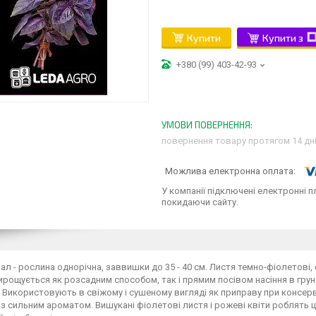
Купити
Купити з
+380 (99) 403-42-93
повернення товару протягом 14 дн
У компанії підключені електронні п
покидаючи сайту.
ал - рослина однорічна, заввишки до 35 - 40 см. Листя темно-фіолетові, се
ирощується як розсадним способом, так і прямим посівом насіння в грунт.
 Використовують в свіжому і сушеному вигляді як приправу при консерву
з сильним ароматом. Вишукані фіолетові листя і рожеві квіти роблять це