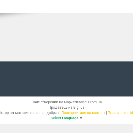
Сайт створений на маркетплейсі
Prom.ua
Продавець на Bigl.ua
СЕМІЛЛАС - інтернет-магазин насіння і добрив |
Поскаржитися на контент
|
Політика конф
Select Language
▼