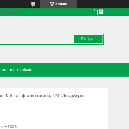
Кошик
Київ, Україна
Пошук...
ернення та обмін
л, 0,5 гр., фіолетового, ТМ "ЛедаАгро"
ті — 300 ₴