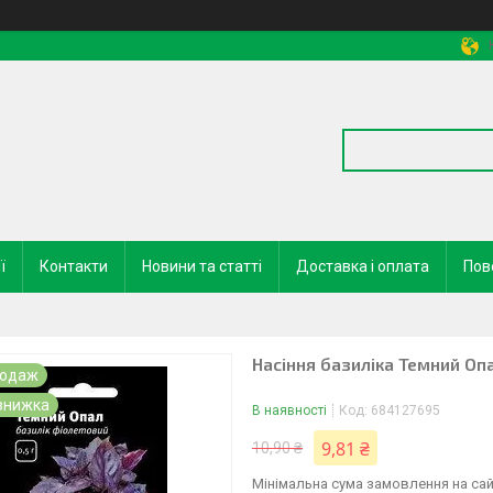
ї
Контакти
Новини та статті
Доставка і оплата
Пов
Насіння базиліка Темний Опа
родаж
В наявності
Код:
684127695
9,81 ₴
10,90 ₴
Мінімальна сума замовлення на сай