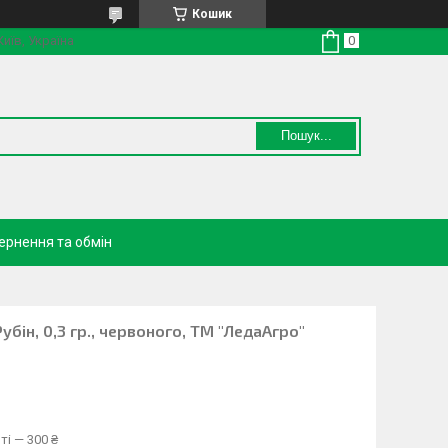
Кошик
Київ, Україна
Пошук...
ернення та обмін
убін, 0,3 гр., червоного, ТМ "ЛедаАгро"
ті — 300 ₴