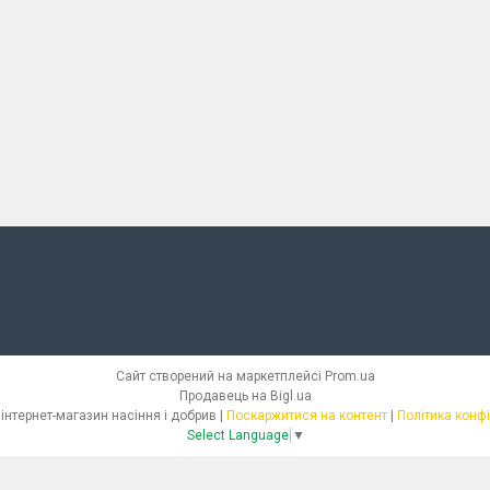
Сайт створений на маркетплейсі
Prom.ua
Продавець на Bigl.ua
СЕМІЛЛАС - інтернет-магазин насіння і добрив |
Поскаржитися на контент
|
Політика конф
Select Language
▼