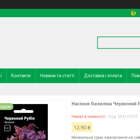
ї
Контакти
Новини та статті
Доставка і оплата
Пов
Насіння базиліка Червоний Р
родаж
Немає в наявності
Код:
684127693
12,90 ₴
Мінімальна сума замовлення на сай