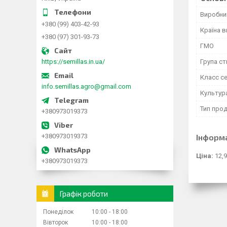
Виробни
+380 (99) 403-42-93
Країна 
+380 (97) 301-93-73
ГМО
https://semillas.in.ua/
Група ст
Класс с
info.semillas.agro@gmail.com
Культур
Тип прод
+380973019373
+380973019373
Інформ
Ціна:
12,9
+380973019373
Графік роботи
Понеділок
10:00
18:00
Вівторок
10:00
18:00