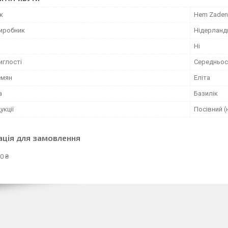
к
Hem Zaden
виробник
Нідерланд
Ні
иглості
Середньос
емян
Еліта
а
Базилік
укції
Посівний (
ація для замовлення
0 ₴