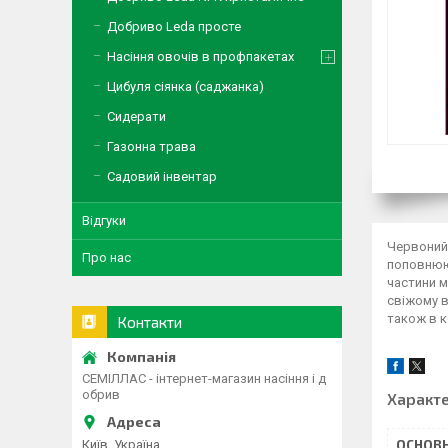
Добриво Leda просте
Насіння овочів в профпакетах
Цибуля сіянка (саджанка)
Сидерати
Газонна трава
Садовий інвентар
Відгуки
Червоний 
Про нас
поповнюют
частини м
свіжому в
також в к
Контакти
СЕМІЛЛАС - інтернет-магазин насіння і д
обрив
Характ
Київ, Україна
ОСНОВН