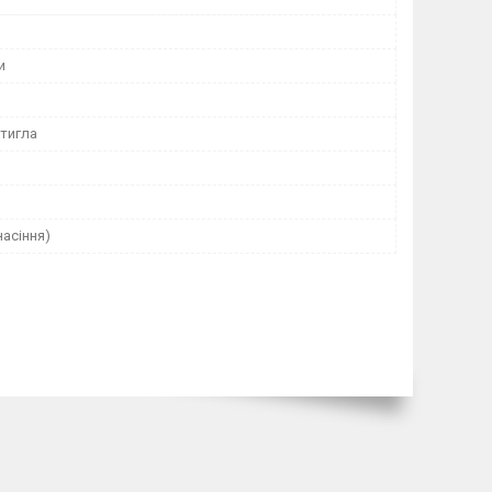
и
тигла
насіння)