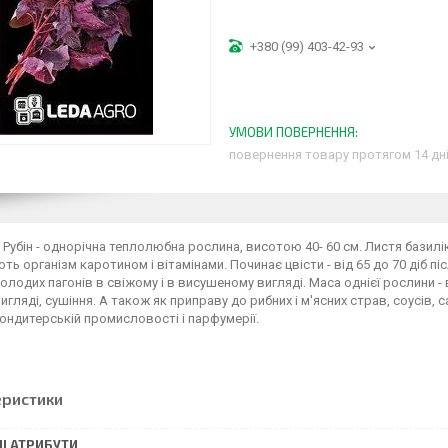
+380 (99) 403-42-93
повернення товару протягом 14 дн
Рубін - однорічна теплолюбна рослина, висотою 40- 60 см. Листя базилік
ь організм каротином і вітамінами. Починає цвісти - від 65 до 70 діб пі
олодих пагонів в свіжому і в висушеному вигляді. Маса однієї рослини -
игляді, сушіння. А також як приправу до рибних і м'ясних страв, соусів, 
ондитерській промисловості і парфумерії.
еристики
І АТРИБУТИ