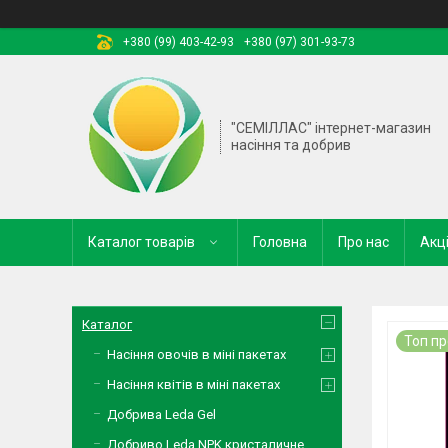
+380 (99) 403-42-93
+380 (97) 301-93-73
"СЕМІЛЛАС" інтернет-магазин
насіння та добрив
Каталог товарів
Головна
Про нас
Акці
Каталог
Топ п
Насіння овочів в міні пакетах
Насіння квітів в міні пакетах
Добрива Leda Gel
Добриво Leda NPK кристаличне