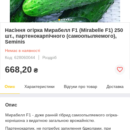
Насіння огірка Мирабелл F1 (Mirabelle F1) 250
шт., партенокарпічного (самоопыляемого),
Seminis
Немає в наявності
Код: 628060044
Роздріб
668,20
₴
Опис
Характеристики
Відгуки про товар
Доставка
Опис
Мирабелл F1 - дуже ранній гібрид самоопыляемого огірка-
корнішона з видатною загальною врожайністю.
Партенокарпик, не потребує запилення бджолами, при