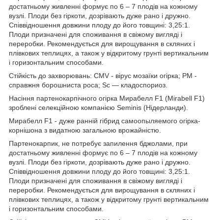
достатньому живленні формує по 6 – 7 плодів на кожному
вузлі. Плоди без гіркоти, дозрівають дуже рано і дружно.
Співвідношення довжини плоду до його товщині: 3,25:1.
Плоди призначені для споживання в свіжому вигляді і
переробки. Рекомендується для вирощування в скляних і
плівкових теплицях, а також у відкритому грунті вертикальним
і горизонтальним способами.
Стійкість до захворювань: CMV - вірус мозаїки огірка; PM -
справжня борошниста роса; Sc — кладоспориоз.
Насіння партенокарпічного огірка Мирабелл F1 (Mirabell F1)
зроблені селекційною компанією Seminis (Нідерланди).
Мирабелл F1 - дуже ранній гібрид самоопыляемого огірка-
корнішона з видатною загальною врожайністю.
Партенокарпик, не потребує запилення бджолами, при
достатньому живленні формує по 6 – 7 плодів на кожному
вузлі. Плоди без гіркоти, дозрівають дуже рано і дружно.
Співвідношення довжини плоду до його товщині: 3,25:1.
Плоди призначені для споживання в свіжому вигляді і
переробки. Рекомендується для вирощування в скляних і
плівкових теплицях, а також у відкритому грунті вертикальним
і горизонтальним способами.