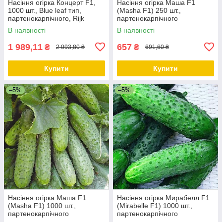
Насіння огірка Концерт F1,
Насіння огірка Маша F1
1000 шт., Blue leaf тип,
(Masha F1) 250 шт.,
партенокарпічного, Rijk
партенокарпічного
Zwaan
(самозапильного), Seminis
В наявності
В наявності
1 989,11
657
₴
₴
2 093,80 ₴
691,60 ₴
Купити
Купити
–5%
–5%
Насіння огірка Маша F1
Насіння огірка Мирабелл F1
(Masha F1) 1000 шт.,
(Mirabelle F1) 1000 шт.,
партенокарпічного
партенокарпічного
(самозапильного), Seminis
(самозапильного), Seminis