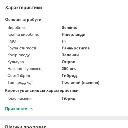
Характеристики
Основні атрибути
Виробник
Seminis
Країна виробник
Нідерланди
ГМО
Ні
Група стиглості
Ранньостигла
Колір плоду
Зелений
Культура
Огірок
Насіння в упаковці
250 шт.
Сорт/Гібрид
Гибрид
Тип продукції
Посівний (насіння)
Користувальницькі характеристики
Клас насіння
Гібрид
Приховати
Відгуки про товар