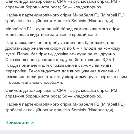
Стійкість до захворювань: CMV - вірус мозаїки огірка; PM -
справжня борошниста роса; Sc — кладоспориоз.
Насіння партенокарпічного огірка Мирабелл F1 (Mirabell F1)
зроблені селекційною компанією Seminis (Нідерланди).
Мирабелл F1 - дуже ранній гібрид самоопыляемого огірка-
корнішона з видатною загальною врожайністю.
Партенокарпик, не потребує запилення бджолами, при
достатньому живленні формує по 6 – 7 плодів на кожному
вузлі. Плоди без гіркоти, дозрівають дуже рано і дружно.
Співвідношення довжини плоду до його товщині: 3,25:1.
Плоди призначені для споживання в свіжому вигляді і
переробки. Рекомендується для вирощування в скляних і
плівкових теплицях, а також у відкритому грунті вертикальним
і горизонтальним способами.
Стійкість до захворювань: CMV - вірус мозаїки огірка; PM -
справжня борошниста роса; Sc — кладоспориоз.
Насіння партенокарпічного огірка Мирабелл F1 (Mirabell F1)
зроблені селекційною компанією Seminis (Нідерланди).
Приховати