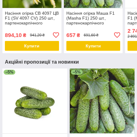
Насіння огірка СВ 4097 ЦВ
Насіння огірка Маша F1
Насі
F1 (SV 4097 CV) 250 шт.,
(Masha F1) 250 шт.,
F1 (
партенокарпічного
партенокарпічного
парт
(самоопыляемого)
(самозапильного), Seminis
(сам
2 7
894,10
657
₴
₴
941,20 ₴
691,60 ₴
2 891
Купити
Купити
Акційні пропозиції та новинки
–5%
–5%