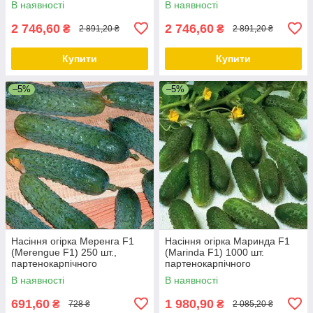
В наявності
В наявності
2 746,60
2 746,60
₴
₴
2 891,20 ₴
2 891,20 ₴
Купити
Купити
–5%
–5%
Насіння огірка Меренга F1
Насіння огірка Маринда F1
(Merengue F1) 250 шт.,
(Marinda F1) 1000 шт.
партенокарпічного
партенокарпічного
(самозапильного)
(самоопыляемого)
В наявності
В наявності
691,60
1 980,90
₴
₴
728 ₴
2 085,20 ₴