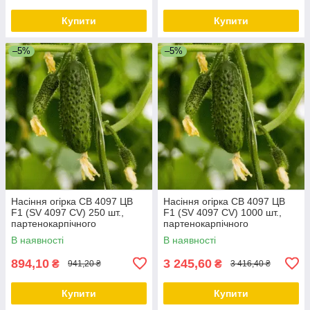
Купити
Купити
–5%
–5%
Насіння огірка СВ 4097 ЦВ
Насіння огірка СВ 4097 ЦВ
F1 (SV 4097 CV) 250 шт.,
F1 (SV 4097 CV) 1000 шт.,
партенокарпічного
партенокарпічного
(самоопыляемого)
(самозапильного)
В наявності
В наявності
894,10
3 245,60
₴
₴
941,20 ₴
3 416,40 ₴
Купити
Купити