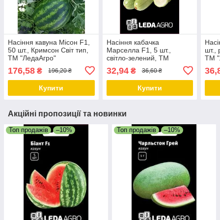
Насіння кавуна Місон F1,
Насіння кабачка
Насі
50 шт., Кримсон Світ тип,
Марселла F1, 5 шт.,
шт.,
ТМ "ЛедаАгро"
світло-зелений, ТМ
ТМ "
"ЛєдаАгро"
176,58
32,94
36,
₴
₴
196,20 ₴
36,60 ₴
Купити
Купити
Акційні пропозиції та новинки
Топ продажів
–10%
Топ продажів
–10%