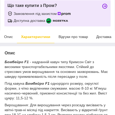
Що таке купити з Пром?
Замовлення під захистом
Доступна доставка
Опис
Характеристики
Відгуки про товар
Доставка
Опис
Бомбейро F1
- надранній кавун типу Кримсон Світ з
високими транспортабельними якостями. Стійкий до
стресових умов вирощування та основних захворювань. Має
швидку приживлюваність після пересадки у поле.
Плід кавуна
Бомбейро F1
однорідого розміру, округлої
форми, з чітко виділеними смужками. масою 8-10 кг. М'якуш
насичено-червоний, приємної консистенції та без жил. Вміст
цукру: 11,5-12 %.
Вирощування: Для вирощування через розсаду висівають у
квітні-трав-ні місяці під накриття. Висівають у відкритий ґрунт
при 18 °С на глибину 1,5-2 см. Розвиток рослин відбувається