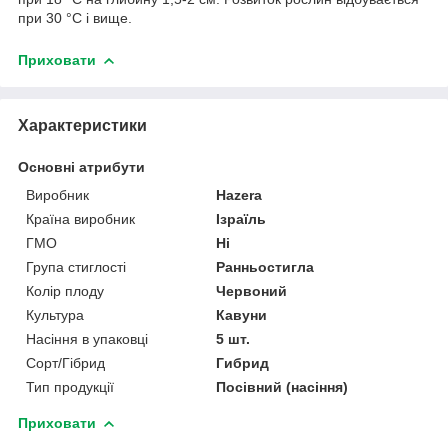
при 30 °С і вище.
Приховати
Характеристики
Основні атрибути
Виробник
Hazera
Країна виробник
Ізраїль
ГМО
Ні
Група стиглості
Ранньостигла
Колір плоду
Червоний
Культура
Кавуни
Насіння в упаковці
5 шт.
Сорт/Гібрид
Гибрид
Тип продукції
Посівний (насіння)
Приховати