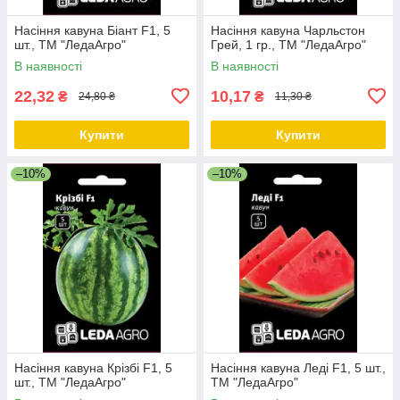
Насіння кавуна Біант F1, 5
Насіння кавуна Чарльстон
шт., ТМ "ЛедаАгро"
Грей, 1 гр., ТМ "ЛедаАгро"
В наявності
В наявності
22,32
10,17
₴
₴
24,80 ₴
11,30 ₴
Купити
Купити
–10%
–10%
Насіння кавуна Крізбі F1, 5
Насіння кавуна Леді F1, 5 шт.,
шт., ТМ "ЛедаАгро"
ТМ "ЛедаАгро"