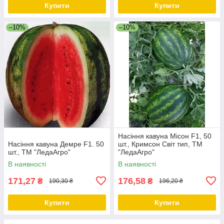
Купити
Купити
–10%
–10%
Насіння кавуна Місон F1, 50
Насіння кавуна Демре F1. 50
шт., Кримсон Світ тип, ТМ
шт., ТМ "ЛедаАгро"
"ЛедаАгро"
В наявності
В наявності
171,27
176,58
₴
₴
190,30 ₴
196,20 ₴
Купити
Купити