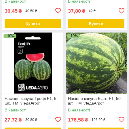
В наявності
В наявності
36,45
37,80
₴
₴
40,50 ₴
42 ₴
Купити
Купити
–10%
–10%
Насіння кавуна Трофі F1, 5
Насіння кавуна Біант F1, 50
шт., ТМ "ЛедаАгро"
шт., ТМ "ЛедаАгро"
В наявності
В наявності
27,72
176,58
₴
₴
30,80 ₴
196,20 ₴