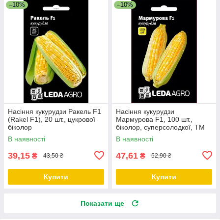
–10%
–10%
Насіння кукурудзи Ракель F1
Насіння кукурудзи
(Rakel F1), 20 шт., цукрової
Мармурова F1, 100 шт.,
біколор
біколор, суперсолодкої, ТМ
"ЛєдаАгро"
В наявності
В наявності
39,15
47,61
₴
₴
43,50 ₴
52,90 ₴
Купити
Купити
Показати ще