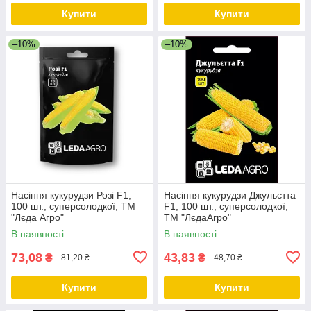
Купити
Купити
–10%
–10%
Насіння кукурудзи Розі F1,
Насіння кукурудзи Джульєтта
100 шт., суперсолодкої, ТМ
F1, 100 шт., суперсолодкої,
"Лєда Агро"
ТМ "ЛєдаАгро"
В наявності
В наявності
73,08
43,83
₴
₴
81,20 ₴
48,70 ₴
Купити
Купити