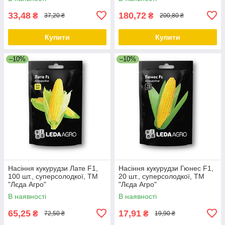
33,48
180,72
₴
₴
37,20 ₴
200,80 ₴
Купити
Купити
–10%
–10%
Насіння кукурудзи Лате F1,
Насіння кукурудзи Гюнес F1,
100 шт., суперсолодкої, ТМ
20 шт., суперсолодкої, ТМ
"Лєда Агро"
"Лєда Агро"
В наявності
В наявності
65,25
17,91
₴
₴
72,50 ₴
19,90 ₴