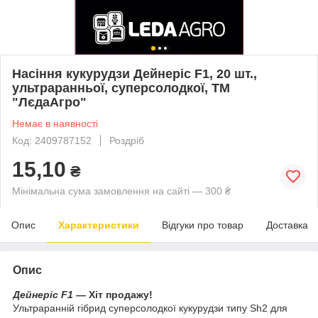
Насіння кукурудзи Дейнеріс F1, 20 шт.,
ультраранньої, суперсолодкої, ТМ
"ЛєдаАгро"
Немає в наявності
Код: 2409787152
Роздріб
15,10
₴
Мінімальна сума замовлення на сайті — 300 ₴
Опис
Характеристики
Відгуки про товар
Доставка
Опис
Дейнеріс F1
— Хіт продажу!
Ультраранній гібрид суперсолодкої кукурудзи типу Sh2 для