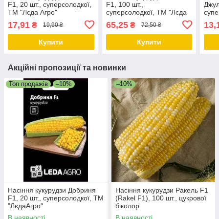
F1, 20 шт., суперсолодкої,
F1, 100 шт.,
Джул
ТМ "Лєда Агро"
суперсолодкої, ТМ "Лєда
супе
Агро"
"Лєд
17,91
65,25
13,
₴
₴
19,90 ₴
72,50 ₴
Купити
Купити
Акційні пропозиції та новинки
Топ продажів
–10%
–10%
Насіння кукурудзи Добриня
Насіння кукурудзи Ракель F1
F1, 20 шт., суперсолодкої, ТМ
(Rakel F1), 100 шт., цукрової
"ЛєдаАгро"
біколор
В наявності
В наявності