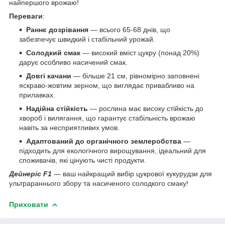
найпершого врожаю!
Переваги
:
Раннє дозрівання
— всього 65-68 днів, що
забезпечує швидкий і стабільний урожай.
Солодкий смак
— високий вміст цукру (понад 20%)
дарує особливо насичений смак.
Довгі качани
— більше 21 см, рівномірно заповнені
яскраво-жовтим зерном, що виглядає привабливо на
прилавках.
Надійна стійкість
— рослина має високу стійкість до
хвороб і вилягання, що гарантує стабільність врожаю
навіть за несприятливих умов.
Адаптований до органічного землеробства
—
підходить для екологічного вирощування, ідеальний для
споживачів, які цінують чисті продукти.
Дейнеріс F1
— ваш найкращий вибір цукрової кукурудзи для
ультрараннього збору та насиченого солодкого смаку!
Приховати