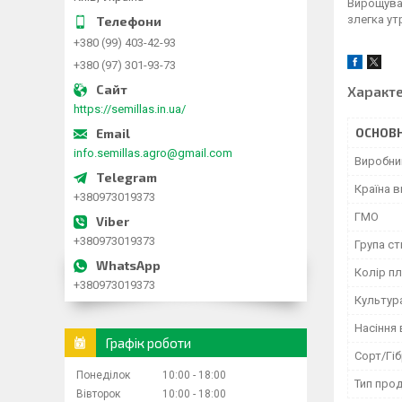
Вирощуван
злегка ут
+380 (99) 403-42-93
+380 (97) 301-93-73
Характ
https://semillas.in.ua/
ОСНОВН
info.semillas.agro@gmail.com
Виробни
Країна 
+380973019373
ГМО
+380973019373
Група ст
Колір п
+380973019373
Культур
Насіння 
Графік роботи
Сорт/Гі
Понеділок
10:00
18:00
Тип прод
Вівторок
10:00
18:00