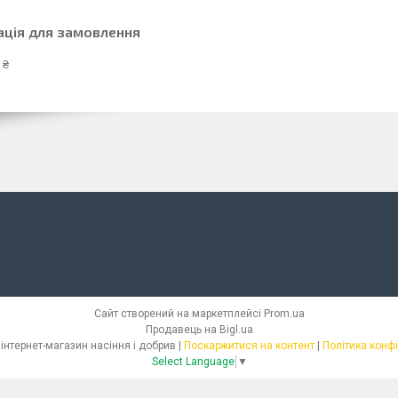
ація для замовлення
 ₴
Сайт створений на маркетплейсі
Prom.ua
Продавець на Bigl.ua
СЕМІЛЛАС - інтернет-магазин насіння і добрив |
Поскаржитися на контент
|
Політика конф
Select Language
▼