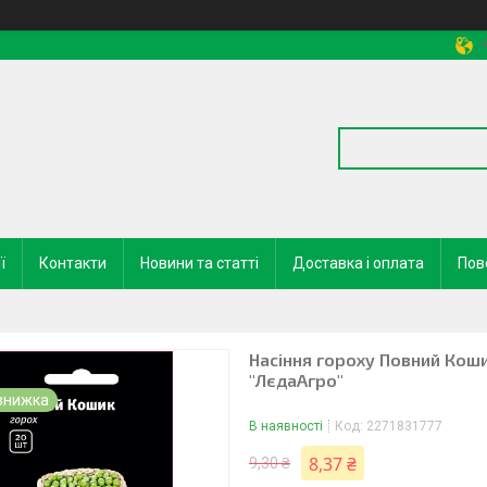
ї
Контакти
Новини та статті
Доставка і оплата
Пов
Насіння гороху Повний Коши
"ЛєдаАгро"
В наявності
Код:
2271831777
8,37 ₴
9,30 ₴