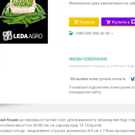
Мінімальна сума замовлення на сай
Купити
Купити з
+380 (99) 403-42-93
повернення товару протягом 14 дн
У компанії підключені електронні п
покидаючи сайту.
ний Кошик
це середньостиглий сорт для вживання у свіжому вигляді і пе
ослина висотою 60-80 см, на одному кущі 13-14 вузлів.
ормує плоди - видовженні стручки довжиною 8-9 см з 7-8-ма ароматни