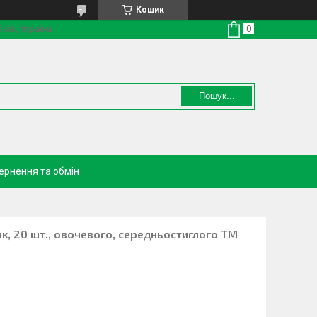
Кошик
Київ, Україна
Пошук...
ернення та обмін
к, 20 шт., овочевого, середньостиглого ТМ