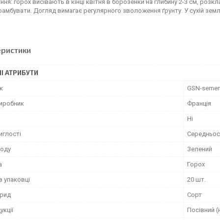
ня: горох висівають в кінці квітня в борозенки на глибину 2-3 см, розкла
рамбувати. Догляд вимагає регулярного зволоження ґрунту. У сухій землі
еристики
І АТРИБУТИ
к
GSN-seme
виробник
Франція
Ні
иглості
Середньос
лоду
Зелений
а
Горох
в упаковці
20 шт.
брид
Сорт
укції
Посівний (