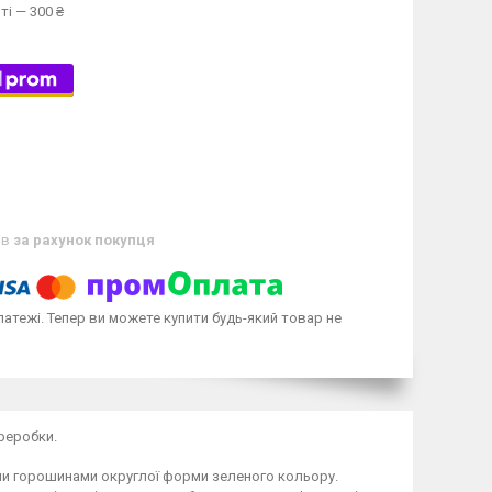
ті — 300 ₴
ів
за рахунок покупця
латежі. Тепер ви можете купити будь-який товар не
реробки.
ми горошинами округлої форми зеленого кольору.