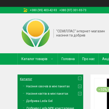
+380 (99) 403-42-93
+380 (97) 301-93-73
"СЕМІЛЛАС" інтернет-магазин
насіння та добрив
Каталог товарів
Головна
Про нас
Акці
Каталог
Насіння овочів в міні пакетах
–10%
Насіння квітів в міні пакетах
Добрива Leda Gel
Добриво Leda NPK кристаличне