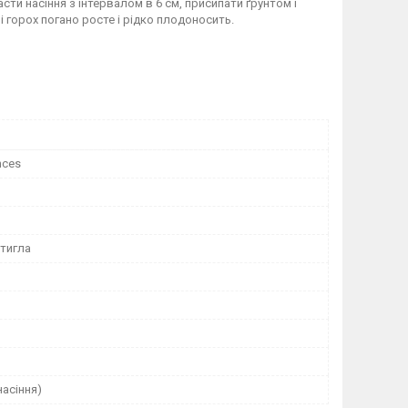
сти насіння з інтервалом в 6 см, присипати ґрунтом і
 горох погано росте і рідко плодоносить.
nces
тигла
насіння)