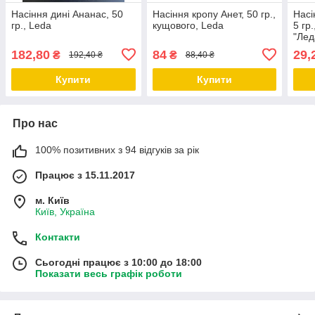
Насіння дині Ананас, 50
Насіння кропу Анет, 50 гр.,
Насі
гр., Leda
кущового, Leda
5 гр
"Лед
182,80
84
29,
₴
₴
192,40 ₴
88,40 ₴
Купити
Купити
Про нас
100% позитивних з 94 відгуків за рік
Працює з 15.11.2017
м. Київ
Київ, Україна
Контакти
Сьогодні працює з 10:00 до 18:00
Показати весь графік роботи