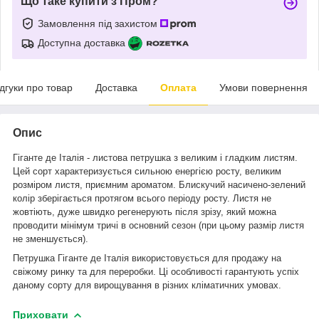
Що таке купити з Пром?
Замовлення під захистом
Доступна доставка
ідгуки про товар
Доставка
Оплата
Умови повернення
Опис
Г
іганте де Італія -
л
истова петрушка з великим і гладким листям.
Цей сорт характеризується сильною енергією росту, великим
розміром листя, приємним ароматом. Блискучий насичено-зелений
колір зберігається протягом всього періоду росту. Листя не
жовтіють, дуже швидко регенерують після зрізу, який можна
проводити мінімум тричі в основний сезон (при цьому размір листя
не зменшується).
Петрушка
Г
іганте де Італія
використовується для продажу на
свіжому ринку та для переробки. Ці особливості гарантують успіх
даному сорту для вирощування в різних кліматичних умовах.
Приховати