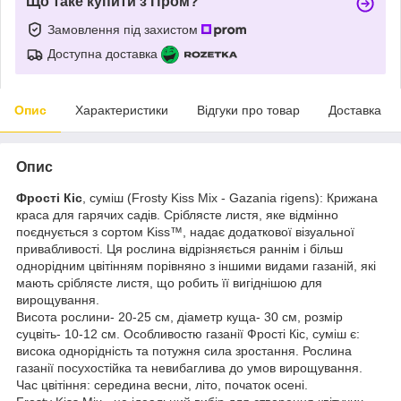
Що таке купити з Пром?
Замовлення під захистом
Доступна доставка
Опис
Характеристики
Відгуки про товар
Доставка
Опис
Фрості Кіс
, суміш (Frosty Kiss Mix - Gazania rigens): Крижана
краса для гарячих садів. Сріблясте листя, яке відмінно
поєднується з сортом Kiss™, надає додаткової візуальної
привабливості. Ця рослина відрізняється раннім і більш
однорідним цвітінням порівняно з іншими видами газаній, які
мають сріблясте листя, що робить її вигіднішою для
вирощування.
Висота рослини- 20-25 см, діаметр куща- 30 см, розмір
суцвіть- 10-12 см. Особливостю газанії Фрості Кіс, суміш є:
висока однорідність та потужня сила зростання. Рослина
газанії посухостійка та невибаглива до умов вирощування.
Час цвітіння: середина весни, літо, початок осені.