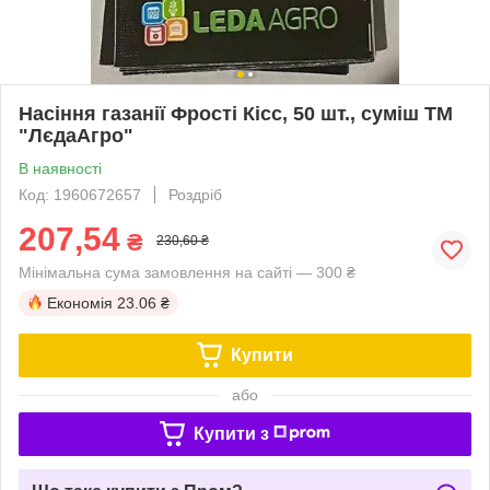
Насіння газанії Фрості Кісс, 50 шт., суміш ТМ
"ЛєдаАгро"
В наявності
Код: 1960672657
Роздріб
207,54
₴
230,60 ₴
Мінімальна сума замовлення на сайті — 300 ₴
Економія
23.06 ₴
Купити
або
Купити з