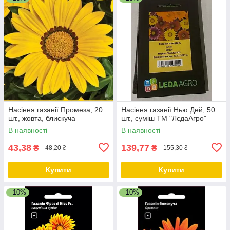
Насіння газанії Промеза, 20
Насіння газанії Нью Дей, 50
шт., жовта, блискуча
шт., суміш ТМ "ЛєдаАгро"
В наявності
В наявності
43,38
139,77
₴
₴
48,20 ₴
155,30 ₴
Купити
Купити
–10%
–10%