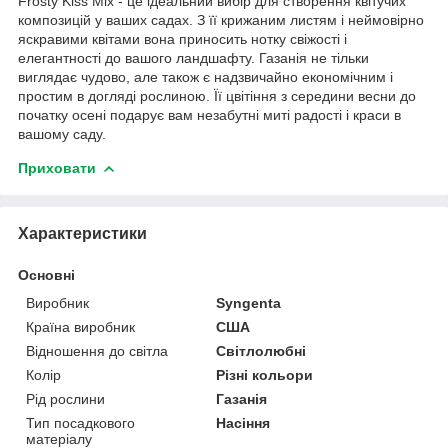
Frosty Kiss Mix - це ідеальний вибір для створення квітучих
композицій у ваших садах. З її крижаним листям і неймовірно
яскравими квітами вона приносить нотку свіжості і
елегантності до вашого ландшафту. Газанія не тільки
виглядає чудово, але також є надзвичайно економічним і
простим в догляді рослиною. Її цвітіння з середини весни до
початку осені подарує вам незабутні миті радості і краси в
вашому саду.
Приховати
Характеристики
Основні
Виробник
Syngenta
Країна виробник
США
Відношення до світла
Світлолюбні
Колір
Різні кольори
Рід рослини
Газанія
Тип посадкового
Насіння
матеріалу