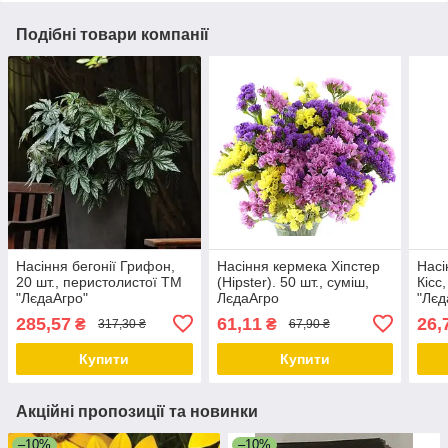
Подібні товари компанії
Насіння бегонії Грифон,
Насіння кермека Хіпстер
Насі
20 шт., перистолистої ТМ
(Hipster). 50 шт., суміш,
Кісс
"ЛєдаАгро"
ЛєдаАгро
"Лєд
285,57
61,11
26,
₴
₴
317,30 ₴
67,90 ₴
Купити
Купити
Акційні пропозиції та новинки
–10%
–10%