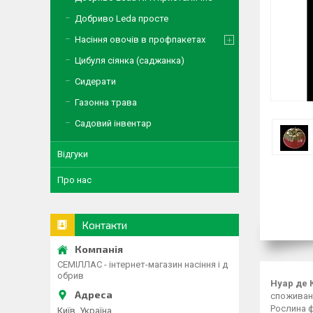
Добриво Leda просте
Насіння овочів в профпакетах
Цибуля сіянка (саджанка)
Сидерати
Газонна трава
Садовий інвентар
Відгуки
Про нас
Контакти
СЕМІЛЛАС - інтернет-магазин насіння і д
обрив
Нуар де 
споживанн
Рослина ф
Київ, Україна