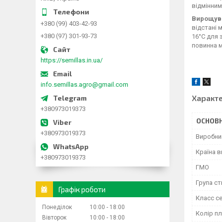
відмінним
Вирощув
+380 (99) 403-42-93
відстані 
+380 (97) 301-93-73
16°С для 
повинна м
https://semillas.in.ua/
info.semillas.agro@gmail.com
Характ
+380973019373
ОСНОВН
+380973019373
Виробни
Країна 
+380973019373
ГМО
Група ст
Графік роботи
Класс с
Понеділок
10:00
18:00
Колір п
Вівторок
10:00
18:00