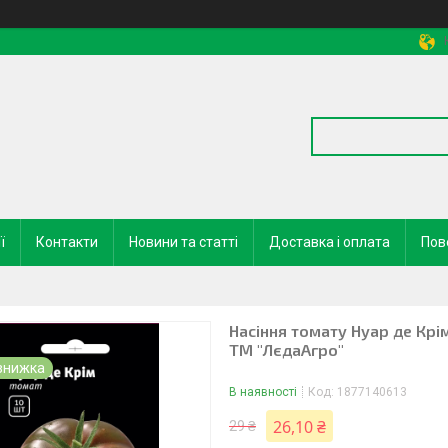
ї
Контакти
Новини та статті
Доставка і оплата
Пов
Насіння томату Нуар де Крім
ТМ "ЛєдаАгро"
В наявності
Код:
1877140613
26,10 ₴
29 ₴