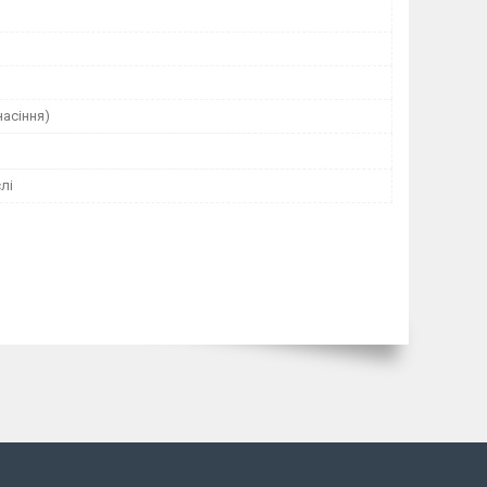
насіння)
лі