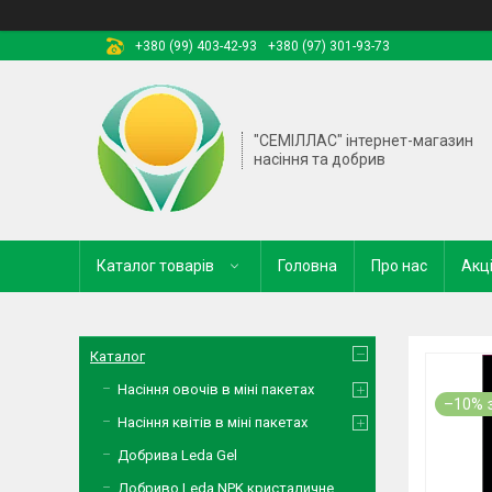
+380 (99) 403-42-93
+380 (97) 301-93-73
"СЕМІЛЛАС" інтернет-магазин
насіння та добрив
Каталог товарів
Головна
Про нас
Акці
Каталог
Насіння овочів в міні пакетах
–10%
Насіння квітів в міні пакетах
Добрива Leda Gel
Добриво Leda NPK кристаличне