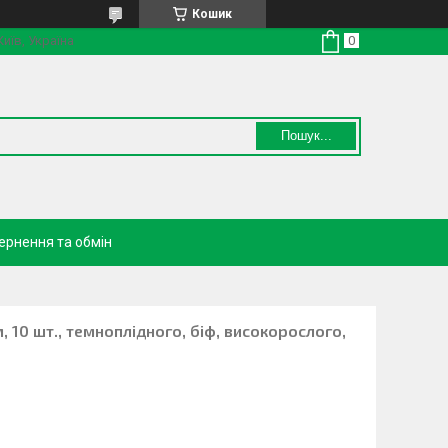
Кошик
Київ, Україна
Пошук...
ернення та обмін
, 10 шт., темноплідного, біф, високорослого,