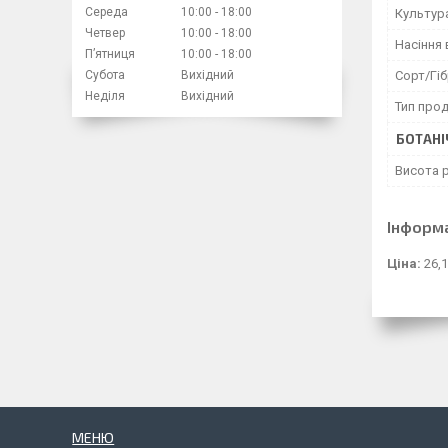
Середа
10:00
18:00
Культур
Четвер
10:00
18:00
Насіння 
Пʼятниця
10:00
18:00
Субота
Вихідний
Сорт/Гі
Неділя
Вихідний
Тип прод
БОТАНІ
Висота 
Інформ
Ціна:
26,1
МЕНЮ