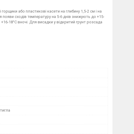
 горщики або пластикові касети на глибину 1,5-2 см і на
ля появи сходів температуру на 5-6 днів знижують до +15-
 +16-18°С вночі. Для висадки у відкритий грунт розсада
тигла