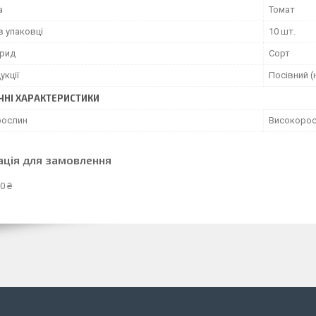
а
Томат
в упаковці
10 шт.
брид
Сорт
укції
Посівний (
ЧНІ ХАРАКТЕРИСТИКИ
рослин
Високорос
ація для замовлення
0 ₴