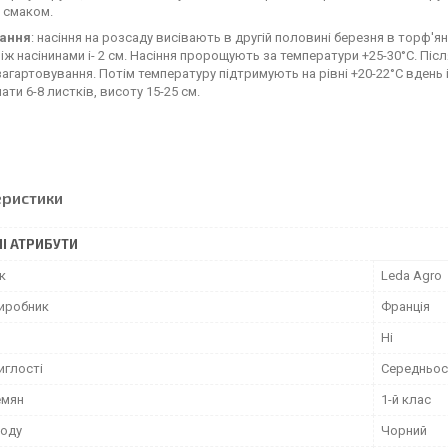
 смаком.
ання
: насіння на розсаду висівають в другій половині березня в торф'яні
між насінинами і- 2 см. Насіння пророщують за температури +25-30°С. Піс
загартовування. Потім температуру підтримують на рівні +20-22°С вдень і
ати 6-8 листків, висоту 15-25 см.
еристики
І АТРИБУТИ
к
Leda Agro
виробник
Франція
Ні
иглості
Середньос
емян
1-й клас
лоду
Чорний