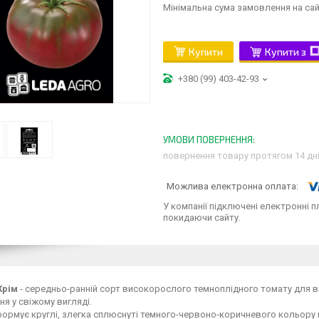
Мінімальна сума замовлення на сай
Купити
Купити з
+380 (99) 403-42-93
повернення товару протягом 14 дн
У компанії підключені електронні п
покидаючи сайту.
Крім
- середньо-ранній сорт високорослого темноплідного томату для в
я у свіжому вигляді.
ормує круглі, злегка сплюснуті темного-червоно-коричневого кольору пло