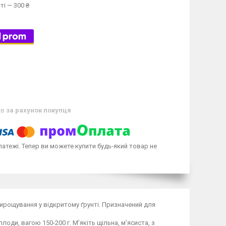
ті — 300 ₴
ів
за рахунок покупця
латежі. Тепер ви можете купити будь-який товар не
ирощування у відкритому ґрунті. Призначений для
ди, вагою 150-200 г. М’якіть щільна, м’ясиста, з