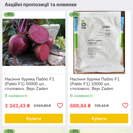
Акційні пропозиції та новинки
–5%
–5%
Насіння буряка Пабло F1
Насіння буряка Пабло F1
(Pablo F1) 50000 шт.,
(Pablo F1) 10000 шт.,
столового, Bejo Zaden
столового, Bejo Zaden
В наявності
В наявності
3 343,43
688,84
₴
₴
3 519,40 ₴
725,10 ₴
Купити
Купити
–5%
–5%