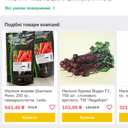
Всі умови повернення
Подібні товари компанії
Насіння моркви Шантане
Насіння буряка Водан F1,
Насі
Роял, 250 гр.,
750 шт., столового
гр.,
середньостигла, Leda
круглого, ТМ "ЛедаАгро"
543,40
103,95
321
₴
₴
572 ₴
115,50 ₴
Купити
Купити