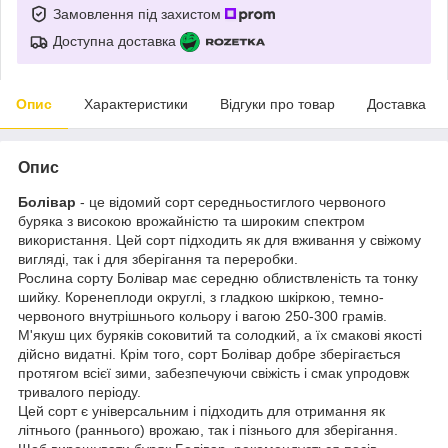
Замовлення під захистом
Доступна доставка
Опис
Характеристики
Відгуки про товар
Доставка
Опис
Болівар
- це відомий сорт середньостиглого червоного
буряка з високою врожайністю та широким спектром
використання. Цей сорт підходить як для вживання у свіжому
вигляді, так і для зберігання та переробки.
Рослина сорту Болівар має середню облиствленість та тонку
шийку. Коренеплоди округлі, з гладкою шкіркою, темно-
червоного внутрішнього кольору і вагою 250-300 грамів.
М'якуш цих буряків соковитий та солодкий, а їх смакові якості
дійсно видатні. Крім того, сорт Болівар добре зберігається
протягом всієї зими, забезпечуючи свіжість і смак упродовж
тривалого періоду.
Цей сорт є універсальним і підходить для отримання як
літнього (раннього) врожаю, так і пізнього для зберігання.