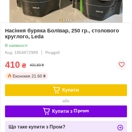
Насіння буряка Болівар, 250 гр., столового
круглого, Leda
В наявності
Код: 1854872989
Роздріб
410
₴
431,60 ₴
Економія
21.60 ₴
Купити
або
Купити з
Що таке купити з Пром?