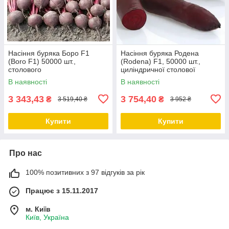
Насіння буряка Боро F1
Насіння буряка Родена
(Boro F1) 50000 шт.,
(Rodena) F1, 50000 шт.,
столового
циліндричної столової
В наявності
В наявності
3 343,43
3 754,40
₴
₴
3 519,40 ₴
3 952 ₴
Купити
Купити
Про нас
100% позитивних з 97 відгуків за рік
Працює з 15.11.2017
м. Київ
Київ, Україна