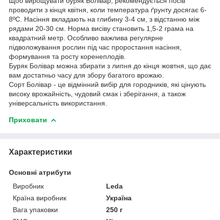
Щоб вирощувати буряк Болівар, рекомендується посів
проводити з кінця квітня, коли температура ґрунту досягає 6-
8ºC. Насіння вкладають на глибину 3-4 см, з відстанню між
рядами 20-30 см. Норма висіву становить 1,5-2 грама на
квадратний метр. Особливо важлива регулярне
підволожування рослин під час проростання насіння,
формування та росту коренеплодів.
Буряк Болівар можна збирати з липня до кінця жовтня, що дає
вам достатньо часу для збору багатого врожаю.
Сорт Болівар - це відмінний вибір для городників, які цінують
високу врожайність, чудовий смак і зберігання, а також
універсальність використання.
Приховати
Характеристики
Основні атрибути
Виробник
Leda
Країна виробник
Україна
Вага упаковки
250 г