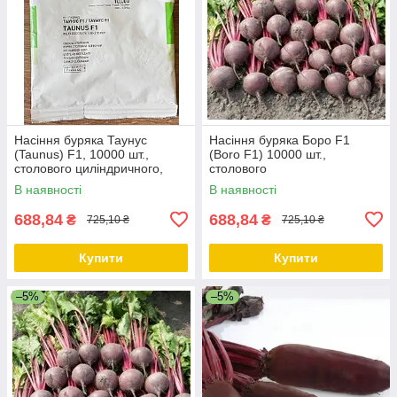
Насіння буряка Таунус
Насіння буряка Боро F1
(Taunus) F1, 10000 шт.,
(Boro F1) 10000 шт.,
столового циліндричного,
столового
Bejo Zaden
В наявності
В наявності
688,84
688,84
₴
₴
725,10 ₴
725,10 ₴
Купити
Купити
–5%
–5%