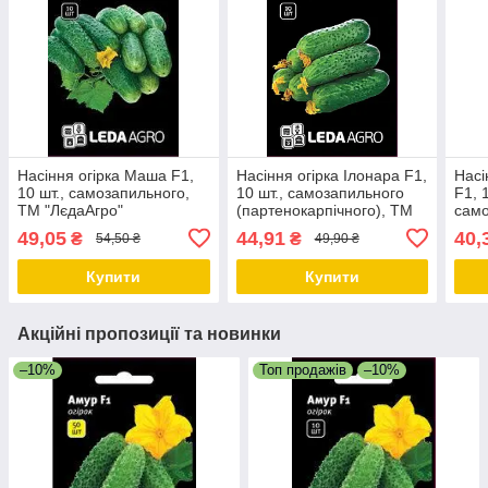
Насіння огірка Маша F1,
Насіння огірка Ілонара F1,
Насі
10 шт., самозапильного,
10 шт., самозапильного
F1, 
ТМ "ЛєдаАгро"
(партенокарпічного), ТМ
сам
"ЛєдаАгро"
"Лєд
49,05
44,91
40,
₴
₴
54,50 ₴
49,90 ₴
Купити
Купити
Акційні пропозиції та новинки
–10%
Топ продажів
–10%