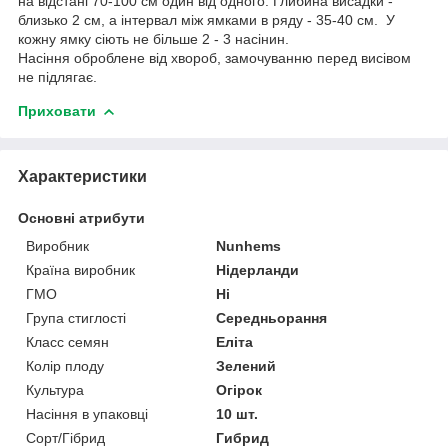
на відстані 70-100 см один від одного. Глибина висадки -
близько 2 см, а інтервал між ямками в ряду - 35-40 см. У
кожну ямку сіють не більше 2 - 3 насінин.
Насіння оброблене від хвороб, замочуванню перед висівом
не підлягає.
Приховати
Характеристики
Основні атрибути
Виробник
Nunhems
Країна виробник
Нідерланди
ГМО
Ні
Група стиглості
Середньорання
Класс семян
Еліта
Колір плоду
Зелений
Культура
Огірок
Насіння в упаковці
10 шт.
Сорт/Гібрид
Гибрид