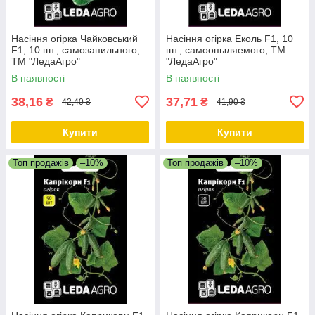
Насіння огірка Чайковський
Насіння огірка Еколь F1, 10
F1, 10 шт., самозапильного,
шт., самоопыляемого, ТМ
ТМ "ЛедаАгро"
"ЛедаАгро"
В наявності
В наявності
38,16
37,71
₴
₴
42,40 ₴
41,90 ₴
Купити
Купити
Топ продажів
–10%
Топ продажів
–10%