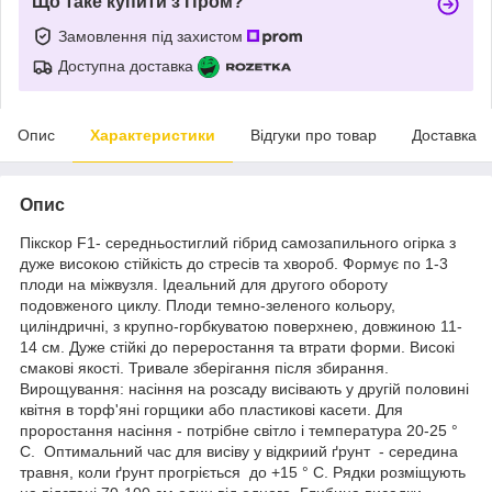
Що таке купити з Пром?
Замовлення під захистом
Доступна доставка
Опис
Характеристики
Відгуки про товар
Доставка
Опис
Пікскор F1- середньостиглий гібрид самозапильного огірка з
дуже високою стійкість до стресів та хвороб. Формує по 1-3
плоди на міжвузля. Ідеальний для другого обороту
подовженого циклу. Плоди темно-зеленого кольору,
циліндричні, з крупно-горбкуватою поверхнею, довжиною 11-
14 см. Дуже стійкі до переростання та втрати форми. Високі
смакові якості. Тривале зберігання після збирання.
Вирощування: насіння на розсаду висівають у другій половині
квітня в торф'яні горщики або пластикові касети. Для
проростання насіння - потрібне світло і температура 20-25 °
С. Оптимальний час для висіву у відкриий ґрунт - середина
травня, коли ґрунт прогріється до +15 ° C. Рядки розміщують