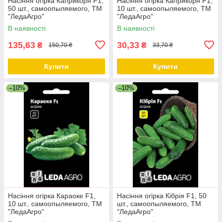
Насіння огірка Каприкорн F1,
Насіння огірка Каприкорн F1,
50 шт., самоопыляемого, ТМ
10 шт., самоопыляемого, ТМ
"ЛедаАгро"
"ЛедаАгро"
В наявності
В наявності
135,63
30,33
₴
₴
150,70 ₴
33,70 ₴
Купити
Купити
–10%
–10%
Насіння огірка Караоке F1,
Насіння огірка Кібрія F1, 50
10 шт., самоопыляемого, ТМ
шт., самоопыляемого, ТМ
"ЛедаАгро"
"ЛедаАгро"