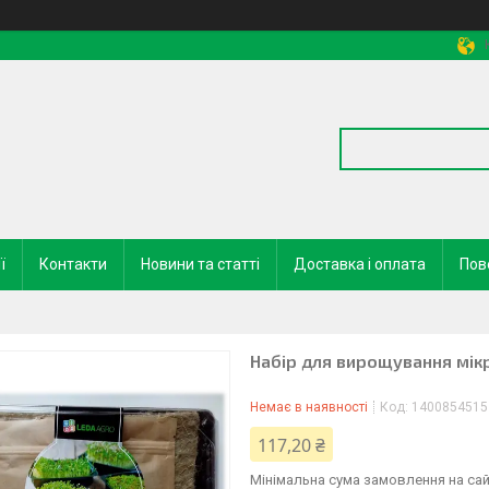
ї
Контакти
Новини та статті
Доставка і оплата
Пов
Набір для вирощування мікр
Немає в наявності
Код:
1400854515
117,20 ₴
Мінімальна сума замовлення на сай