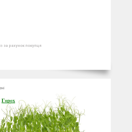
ів
за рахунок покупця
ені