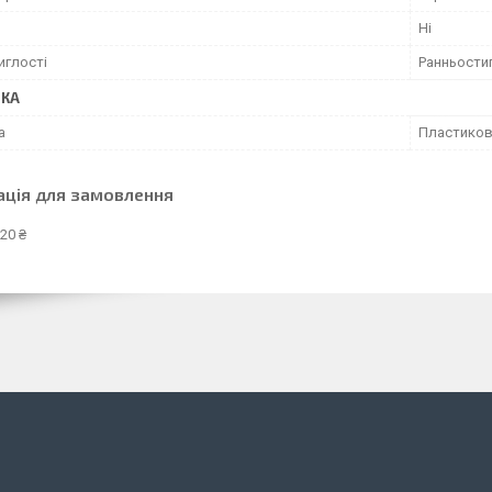
Ні
иглості
Ранньости
ВКА
а
Пластиков
ація для замовлення
20 ₴