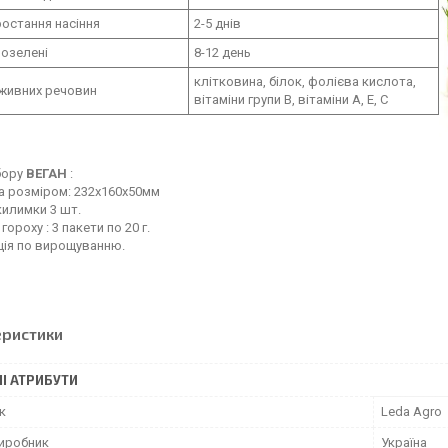
остання насіння
2-5 днів
розелені
8-12 день
клітковина, білок, фолієва кислота,
оживних речовин
вітаміни групи В, вітаміни А, Е, С
бору
ВЕГАН
:
а розміром: 232х160х50мм
 килимки 3 шт.
 гороху : 3 пакети по 20 г.
кція по вирощуванню.
еристики
І АТРИБУТИ
к
Leda Agro
виробник
Україна