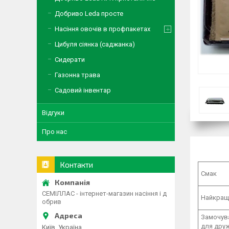
Добриво Leda просте
Насіння овочів в профпакетах
Цибуля сіянка (саджанка)
Сидерати
Газонна трава
Садовий інвентар
Відгуки
Про нас
Контакти
Смак
СЕМІЛЛАС - інтернет-магазин насіння і д
Найкращ
обрив
Замочув
для друж
Київ, Україна