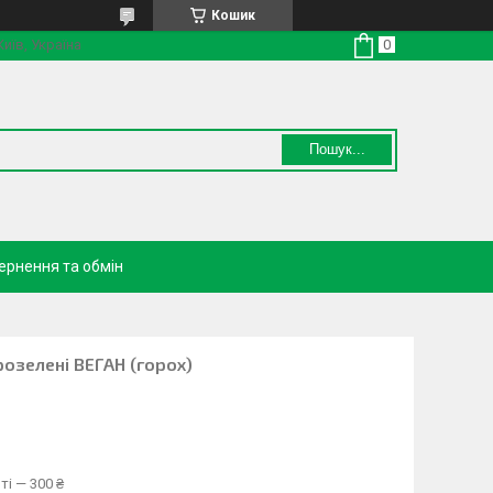
Кошик
Київ, Україна
Пошук...
ернення та обмін
озелені ВЕГАН (горох)
ті — 300 ₴