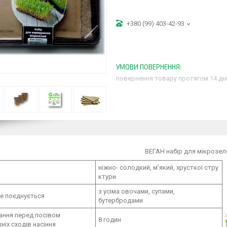
+380 (99) 403-42-93
повернення товару протягом 14 дн
ВЕГАН набір для мікрозел
ніжно- солодкий, м’який, хрусткої стру
ктури
з усіма овочами, супами,
е поєднується
бутербродами
ання перед посівом
8 годин
ніх сходів насіння