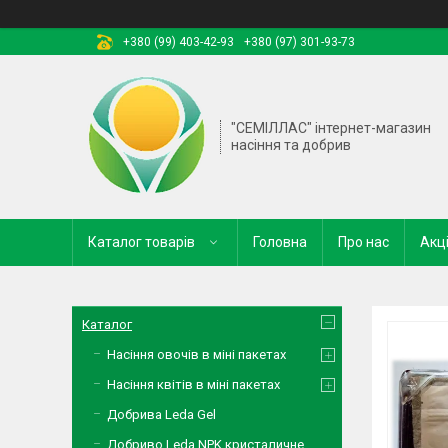
+380 (99) 403-42-93
+380 (97) 301-93-73
"СЕМІЛЛАС" інтернет-магазин
насіння та добрив
Каталог товарів
Головна
Про нас
Акці
Каталог
Насіння овочів в міні пакетах
Насіння квітів в міні пакетах
Добрива Leda Gel
Добриво Leda NPK кристаличне