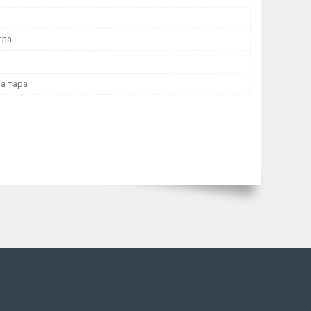
гла
а тара