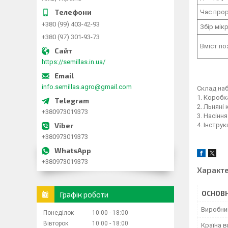
Час прор
+380 (99) 403-42-93
Збір мік
+380 (97) 301-93-73
Вміст п
https://semillas.in.ua/
info.semillas.agro@gmail.com
Склад на
1. Коробк
2. Льняні
+380973019373
3. Насіння
4. Інстру
+380973019373
+380973019373
Характ
ОСНОВН
Графік роботи
Виробни
Понеділок
10:00
18:00
Вівторок
10:00
18:00
Країна 