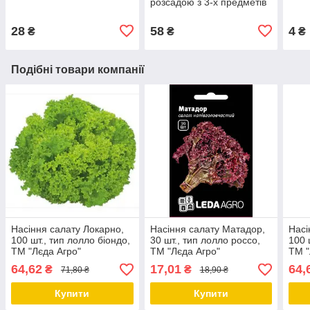
розсадою з 3-х предметів
28
58
4
₴
₴
₴
Подібні товари компанії
Насіння салату Локарно,
Насіння салату Матадор,
Насі
100 шт., тип лолло біондо,
30 шт., тип лолло россо,
100 
ТМ "Лєда Агро"
ТМ "Лєда Агро"
ТМ "
64,62
17,01
64,
₴
₴
71,80 ₴
18,90 ₴
Купити
Купити