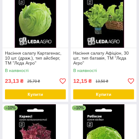
Насіння салату Картагенас,
Насіння салату Афіціон, 30
10 шт. (драж.), тип айсберг,
шт., тип батавія, ТМ "Лєда
ТМ "Лєда Агро"
Агро"
В наявності
В наявності
23,13
12,15
₴
₴
25,70 ₴
13,50 ₴
Купити
Купити
–10%
–10%