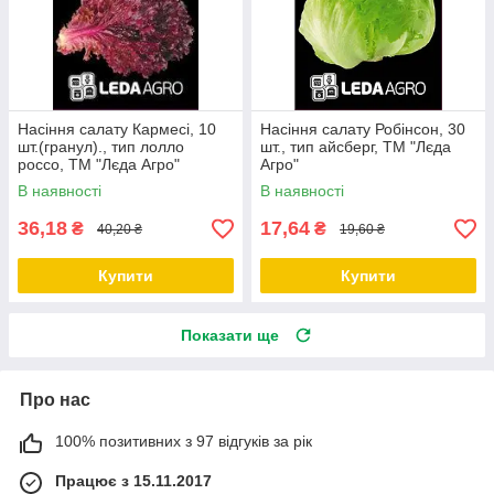
Насіння салату Кармесі, 10
Насіння салату Робінсон, 30
шт.(гранул)., тип лолло
шт., тип айсберг, ТМ "Лєда
россо, ТМ "Лєда Агро"
Агро"
В наявності
В наявності
36,18
17,64
₴
₴
40,20 ₴
19,60 ₴
Купити
Купити
Показати ще
Про нас
100% позитивних з 97 відгуків за рік
Працює з 15.11.2017