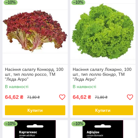
–10%
–10%
Насіння салату Конкорд, 100
Насіння салату Локарно, 100
шт., тип лолло россо, ТМ
шт., тип лолло біондо, ТМ
"Лєда Агро"
"Лєда Агро"
В наявності
В наявності
64,62
64,62
₴
₴
71,80 ₴
71,80 ₴
Купити
Купити
–10%
–10%