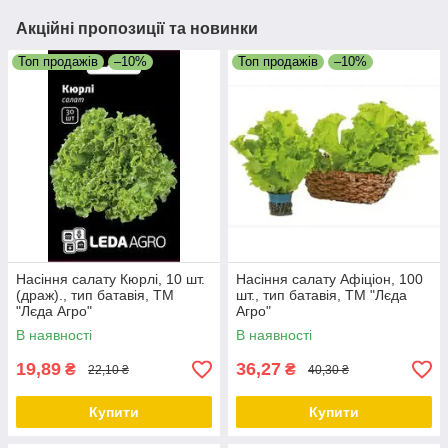
Акційні пропозиції та новинки
Топ продажів
–10%
Топ продажів
–10%
Насіння салату Кюрлі, 10 шт.
Насіння салату Афіціон, 100
(драж)., тип батавія, ТМ
шт., тип батавія, ТМ "Лєда
"Лєда Агро"
Агро"
В наявності
В наявності
19,89
36,27
₴
₴
22,10 ₴
40,30 ₴
Купити
Купити